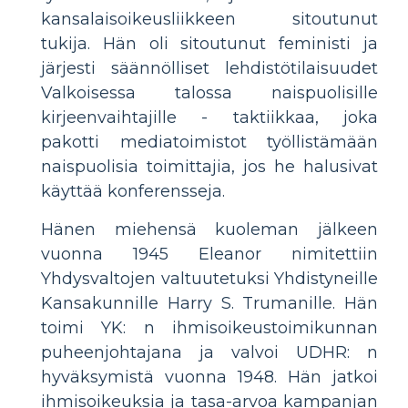
kansalaisoikeusliikkeen sitoutunut
tukija. Hän oli sitoutunut feministi ja
järjesti säännölliset lehdistötilaisuudet
Valkoisessa talossa naispuolisille
kirjeenvaihtajille - taktiikkaa, joka
pakotti mediatoimistot työllistämään
naispuolisia toimittajia, jos he halusivat
käyttää konferensseja.
Hänen miehensä kuoleman jälkeen
vuonna 1945 Eleanor nimitettiin
Yhdysvaltojen valtuutetuksi Yhdistyneille
Kansakunnille Harry S. Trumanille. Hän
toimi YK: n ihmisoikeustoimikunnan
puheenjohtajana ja valvoi UDHR: n
hyväksymistä vuonna 1948. Hän jatkoi
ihmisoikeuksia ja tasa-arvoa kampanjan