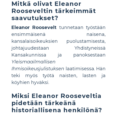
Mitkä olivat Eleanor
Rooseveltin tärkeimmät
saavutukset?
Eleanor Roosevelt
tunnetaan työstään
ensimmäisenä naisena,
kansalaisoikeuksien puolustamisesta,
johtajuudestaan Yhdistyneissä
Kansakunnissa ja panoksestaan
Yleismaailmallisen
Ihmisoikeusjulistuksen
laatimisessa. Hän
teki myös työtä naisten, lasten ja
köyhien hyväksi.
Miksi Eleanor Rooseveltia
pidetään tärkeänä
historiallisena henkilönä?