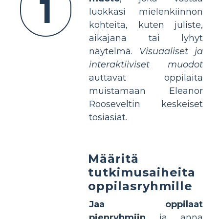
1
luokkasi mielenkiinnon
kohteita, kuten juliste,
aikajana tai lyhyt
näytelmä.
Visuaaliset ja
interaktiiviset muodot
auttavat oppilaita
muistamaan Eleanor
Rooseveltin keskeiset
tosiasiat.
Määritä
tutkimusaiheita
oppilasryhmille
Jaa oppilaat
pienryhmiin
ja anna