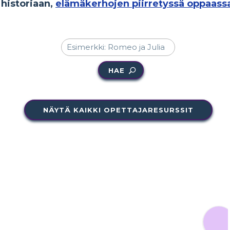
historiaan,
elämäkerhojen piirretyssä oppaass
HAE
NÄYTÄ KAIKKI OPETTAJARESURSSIT