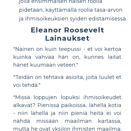
jolla ensimmäisen naisen roolia
pidetään, käyttämällä roolia tasa-arvon
ja ihmisoikeuksien syiden edistämisessä.
Eleanor Roosevelt
Lainaukset
"Nainen on kuin teepussi - et voi kertoa
kuinka vahvaa hän on, kunnes laitat
hänet kuumaan veteen."
"Teidän on tehtävä asioita, joita luulet et
voi tehdä."
"Missä loppujen lopuksi ihmisoikeudet
alkavat? Pienissä paikoissa, lähellä kotia
- niin lähellä ja niin pieniä heitä ei voi
nähdä missään maailman kartassa,
mutta he ovat yksilön ihmisten maailma;