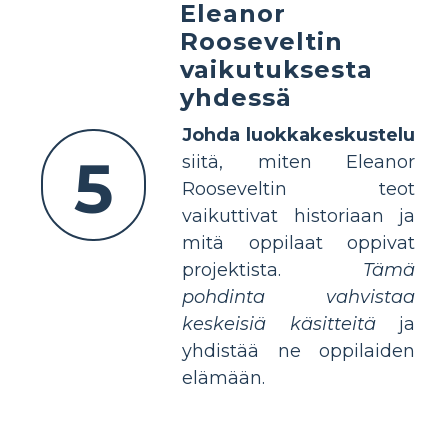
Eleanor
Rooseveltin
vaikutuksesta
yhdessä
Johda luokkakeskustelu
5
siitä, miten Eleanor
Rooseveltin teot
vaikuttivat historiaan ja
mitä oppilaat oppivat
projektista.
Tämä
pohdinta vahvistaa
keskeisiä käsitteitä
ja
yhdistää ne oppilaiden
elämään.