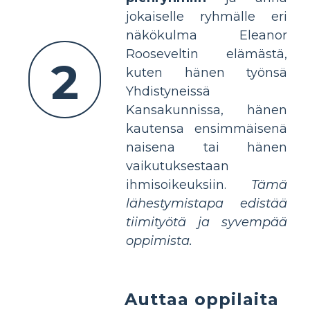
jokaiselle ryhmälle eri
näkökulma Eleanor
Rooseveltin elämästä,
2
kuten hänen työnsä
Yhdistyneissä
Kansakunnissa, hänen
kautensa ensimmäisenä
naisena tai hänen
vaikutuksestaan
ihmisoikeuksiin.
Tämä
lähestymistapa edistää
tiimityötä ja syvempää
oppimista.
Auttaa oppilaita