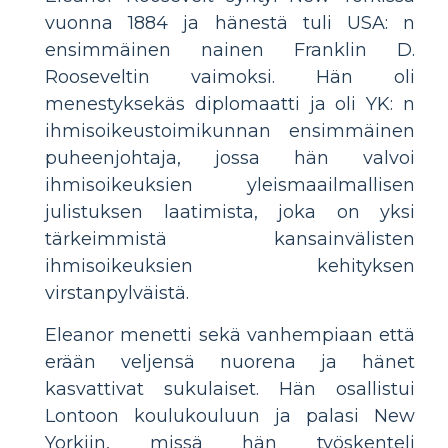
vuonna 1884 ja hänestä tuli USA: n
ensimmäinen nainen Franklin D.
Rooseveltin vaimoksi. Hän oli
menestyksekäs diplomaatti ja oli YK: n
ihmisoikeustoimikunnan ensimmäinen
puheenjohtaja, jossa hän valvoi
ihmisoikeuksien yleismaailmallisen
julistuksen laatimista, joka on yksi
tärkeimmistä kansainvälisten
ihmisoikeuksien kehityksen
virstanpylväistä.
Eleanor menetti sekä vanhempiaan että
erään veljensä nuorena ja hänet
kasvattivat sukulaiset. Hän osallistui
Lontoon koulukouluun ja palasi New
Yorkiin, missä hän työskenteli