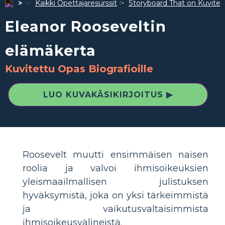
Kaikki Opettajaresurssit
Storyboard That on Kuvite
Eleanor Rooseveltin
elämäkerta
Kuvitettu Opas Biografioille
LUO KUVAKÄSIKIRJOITUS ▶
Roosevelt muutti ensimmäisen naisen
roolia ja valvoi ihmisoikeuksien
yleismaailmallisen julistuksen
hyväksymistä, joka on yksi tärkeimmistä
ja vaikutusvaltaisimmista
ihmisoikeusvälineistä.