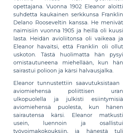
opettajana. Vuonna 1902 Eleanor aloitti
suhdetta kaukainen serkkunsa Franklin
Delano Rooseveltin kanssa. He menivät
naimisiin vuonna 1905 ja heillä oli kuusi
lasta. Heidän avioliitonsa oli vaikeaa ja
Eleanor havaitsi, että Franklin oli ollut
uskoton. Tästä huolimatta hän pysyi
omistautuneena miehellään, kun hän
sairastui polioon ja kärsi halvausjalka.
Eleanor tunnustettiin saavutuksistaan ​​
aviomiehensä poliittisen uran
ulkopuolella ja julkisti esiintymisiä
aviomiehensä puolesta, kun hänen
sairautensa kärsi. Eleanor matkusti
usein, luennoin ja osallistui
työvoimakokouksiin, ja hänestä tuli