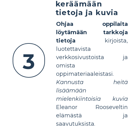
keräämään
tietoja ja kuvia
Ohjaa oppilaita
löytämään tarkkoja
tietoja
kirjoista,
luotettavista
3
verkkosivustoista ja
omista
oppimateriaaleistasi.
Kannusta heitä
lisäämään
mielenkiintoisia kuvia
Eleanor Rooseveltin
elämästä ja
saavutuksista.