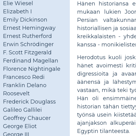
Elie Wiesel
Hänen historiansa 
Elizabeth I
mukaan lukien Jooni
Emily Dickinson
Persian valtakunna
Ernest Hemingway
historiallisen ja sosi
Ernest Rutherford
kreikkalaisten - yh
Erwin Schrödinger
kanssa - monikieliste
F. Scott Fitzgerald
Herodotus kuoli josk
Ferdinand Magellan
hänet avoimesti kriti
Florence Nightingale
digressioita ja ava
Francesco Redi
äänensä ja lähestym
Franklin Delano
vastaan, mikä teki t
Roosevelt
Hän oli ensimmäinen
Frederick Douglass
historian tähän tiet
Galileo Gallilei
työnsä usein kiistetä
Geoffrey Chaucer
ajanjakson alkuperä
George Eliot
Egyptin tilanteesta.
George III