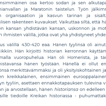
ensimmäinen osa kertoo sodan ja sen alkutap
anvallan ja Maratonin taistelun. Työn jälki
n organisaation ja kasvun tarinan ja sisältä
aalisen rakenteen kuvaukset. Vaikuttaa siltä, ​​että h
den kansan yhdistävän kansan, uskonnon ja moti
n ihmisten välillä, jotka ovat yhä yhdistyneet yhd
us välillä 430-420 eaa. Hänen tyylinsä oli ainutl
ikkiin. Hän kirjoitti historian kerronnan käyttä
amalla vuoropuhelua. Hän oli Homerista, ja 
istavansa hänen työstään. Hänellä ei ollut e
yönsä merkittävämmäksi ja oli yksityiskohtainen j
 kreikkalainen, ensimmäinen eurooppalainen,
tyyn tyyliin, asettaen ennakkotapauksen tulevina 
än ja arvostellaan, hänen
historiansa
on edelleen
isille tiedoille Kreikan historiassa - puhumatt