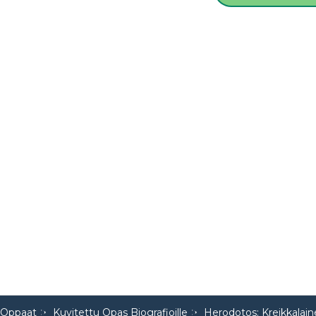
 Oppaat
Kuvitettu Opas Biografioille
Herodotos: Kreikkalaine