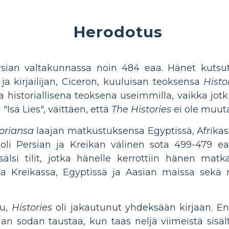
Herodotus
sian valtakunnassa noin 484 eaa. Hänet kutsutti
ja kirjailijan, Ciceron, kuuluisan teoksensa
Histo
 historiallisena teoksena useimmilla, vaikka jotku
Isä Lies", väittäen, että
The Histories
ei ole muuta
toriansa
laajan matkustuksensa Egyptissä, Afrikas
li Persian ja Kreikan välinen sota 499-479 eaa
sisälsi tilit, jotka hänelle kerrottiin hänen mat
jesta Kreikassa, Egyptissä ja Aasian maissa sek
tu,
Histories
oli jakautunut yhdeksään kirjaan. Ens
n sodan taustaa, kun taas neljä viimeistä sisält