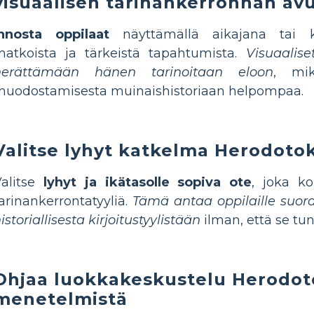
visuaalisen tarinankerronnan avu
Innosta oppilaat
näyttämällä aikajana tai k
matkoista ja tärkeistä tapahtumista.
Visuaalise
herättämään hänen tarinoitaan eloon
, mi
muodostamisesta muinaishistoriaan helpompaa.
Valitse lyhyt katkelma Herodoto
Valitse
lyhyt ja ikätasolle sopiva ote
, joka k
arinankerrontatyyliä.
Tämä antaa oppilaille suor
istoriallisesta kirjoitustyylistään
ilman, että se tun
Ohjaa luokkakeskustelu Herodo
menetelmistä