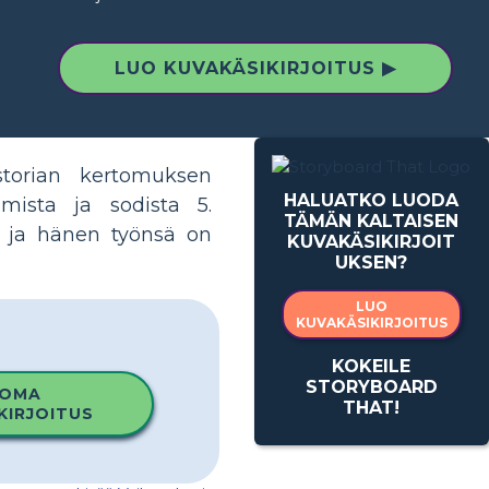
LUO KUVAKÄSIKIRJOITUS ▶
storian kertomuksen
HALUATKO LUODA
umista ja sodista 5.
TÄMÄN KALTAISEN
n, ja hänen työnsä on
KUVAKÄSIKIRJOIT
UKSEN?
LUO
KUVAKÄSIKIRJOITUS
KOKEILE
STORYBOARD
 OMA
THAT!
KIRJOITUS