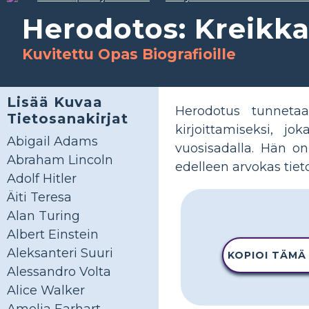
Herodotos: Kreikkal
Kuvitettu Opas Biografioille
Lisää Kuvaa
Herodotus tunnetaa
Tietosanakirjat
kirjoittamiseksi, j
Abigail Adams
vuosisadalla. Hän on
Abraham Lincoln
edelleen arvokas tiet
Adolf Hitler
Äiti Teresa
Alan Turing
Albert Einstein
Aleksanteri Suuri
KOPIOI TÄMÄ
Alessandro Volta
Alice Walker