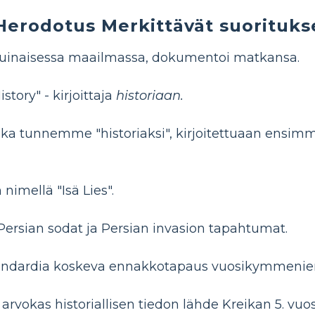
Herodotus Merkittävät suorituks
uinaisessa maailmassa, dokumentoi matkansa.
story" - kirjoittaja
historiaan.
nka tunnemme "historiaksi", kirjoitettuaan ensim
nimellä "Isä Lies".
Persian sodat ja Persian invasion tapahtumat.
standardia koskeva ennakkotapaus vuosikymmenien
rvokas historiallisen tiedon lähde Kreikan 5. vuos