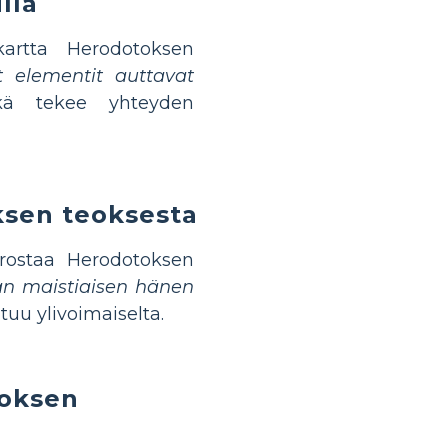
lla
artta Herodotoksen
t elementit auttavat
kä tekee yhteyden
ksen teoksesta
orostaa Herodotoksen
an maistiaisen hänen
tuu ylivoimaiselta.
toksen