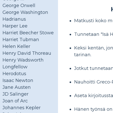
George Orwell
George Washington
Hadrianus
Matkusti koko m
Harper Lee
Harriet Beecher Stowe
Tunnetaan "Isä Hi
Harriet Tubman
Helen Keller
Keksi kentän, jo
Henry David Thoreau
tarinan.
Henry Wadsworth
Longfellow
Jotkut tunnetaan 
Herodotus
Isaac Newton
Nauhoitti Greco-
Jane Austen
JD Salinger
Aseta kirjoitus
Joan of Arc
Johannes Kepler
Hänen työnsä on a