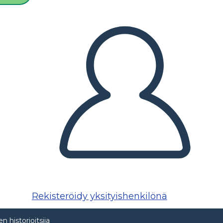
Rekisteröidy yksityishenkilönä
n historioitsija