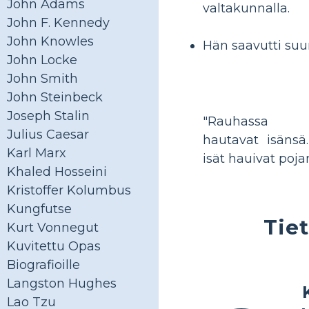
John Adams
valtakunnalla.
John F. Kennedy
John Knowles
Hän saavutti suu
John Locke
John Smith
John Steinbeck
Joseph Stalin
"Rauhassa 
Julius Caesar
hautavat isänsä
Karl Marx
isät hauivat pojan
Khaled Hosseini
Kristoffer Kolumbus
Kungfutse
Tie
Kurt Vonnegut
Kuvitettu Opas
Biografioille
Langston Hughes
Lao Tzu