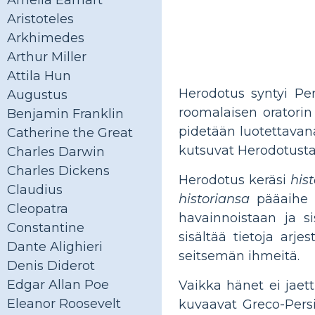
Amelia Earhart
Aristoteles
Arkhimedes
Arthur Miller
Attila Hun
Herodotus syntyi Per
Augustus
roomalaisen oratorin 
Benjamin Franklin
pidetään luotettavana
Catherine the Great
kutsuvat Herodotusta "
Charles Darwin
Charles Dickens
Herodotus keräsi
his
Claudius
historiansa
pääaihe o
Cleopatra
havainnoistaan ​​ja 
Constantine
sisältää tietoja ar
Dante Alighieri
seitsemän ihmeitä.
Denis Diderot
Edgar Allan Poe
Vaikka hänet ei jaet
Eleanor Roosevelt
kuvaavat Greco-Persia