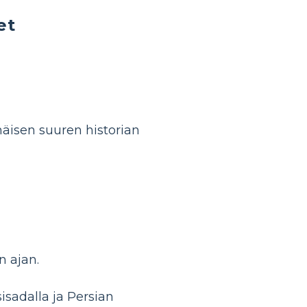
et
mäisen suuren historian
 ajan.
isadalla ja Persian