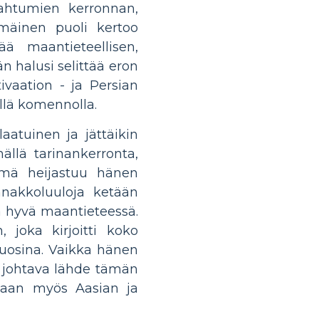
ahtumien kerronnan,
mmäinen puoli kertoo
ä maantieteellisen,
än halusi selittää eron
vaation - ja Persian
ellä komennolla.
aatuinen ja jättäikin
mällä tarinankerronta,
tämä heijastuu hänen
nnakkoluuloja ketään
a hyvä maantieteessä.
 joka kirjoitti koko
vuosina. Vaikka hänen
 johtava lähde tämän
akaan myös Aasian ja