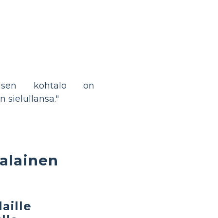
misen kohtalo on
 sielullansa."
kalainen
aille