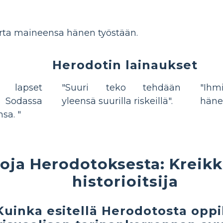
rta maineensa hänen työstään.
Herodotin lainaukset
lapset
"Suuri teko tehdään
"Ih
. Sodassa
yleensä suurilla riskeillä".
hänen
sa. "
toja Herodotoksesta: Kreik
historioitsija
Kuinka esitellä Herodotosta oppil