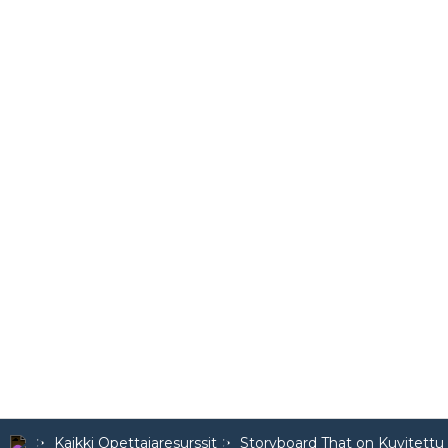
Kaikki Opettajaresurssit
Storyboard That on Kuvitettu