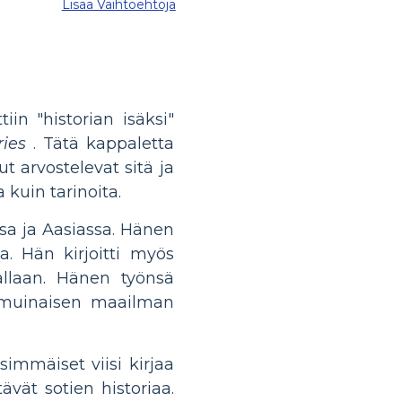
Lisää Vaihtoehtoja
in "historian isäksi"
ries
. Tätä kappaletta
t arvostelevat sitä ja
 kuin tarinoita.
sa ja Aasiassa. Hänen
. Hän kirjoitti myös
kallaan. Hänen työnsä
ä muinaisen maailman
immäiset viisi kirjaa
ävät sotien historiaa.