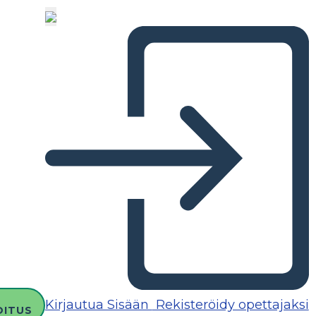
Kirjautua Sisään
Rekisteröidy opettajaksi
OITUS