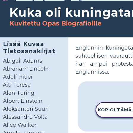
Kuka oli kuningatar
Kuvitettu Opas Biografioille
Lisää Kuvaa
Englannin kuningatar
Tietosanakirjat
suhteellisen vaurautt
Abigail Adams
hän ampui protestan
Abraham Lincoln
Englannissa.
Adolf Hitler
Äiti Teresa
Alan Turing
Albert Einstein
Aleksanteri Suuri
KOPIOI TÄMÄ
Alessandro Volta
Alice Walker