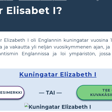
 Elisabet I?
 Elizabeth I oli Englannin kuningatar vuosina 15
a ja vakautta yli neljän vuosikymmenen ajan, ja 
tismin Englannissa ja loi ympäristön, jossa
Kuningatar Elizabeth I
TEE
— TAI —
 ESIMERKKI
KUVAKÄSI