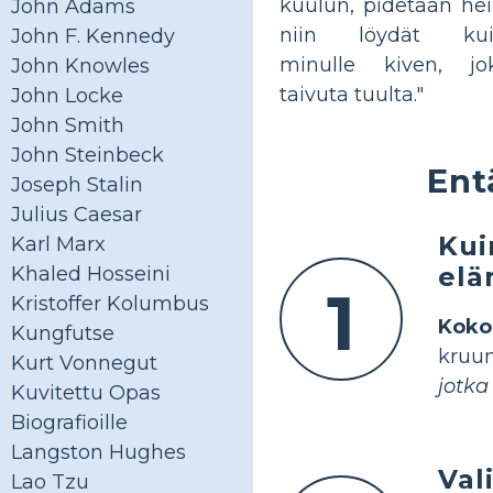
kuulun, pidetään he
John Adams
niin löydät kuit
John F. Kennedy
minulle kiven, j
John Knowles
taivuta tuulta."
John Locke
John Smith
John Steinbeck
Ent
Joseph Stalin
Julius Caesar
Kui
Karl Marx
elä
Khaled Hosseini
1
Kristoffer Kolumbus
Koko
Kungfutse
kruun
Kurt Vonnegut
jotka
Kuvitettu Opas
Biografioille
Langston Hughes
Val
Lao Tzu