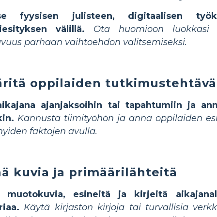
tse fyysisen julisteen, digitaalisen työ
iesityksen välillä.
Ota huomioon luokkasi t
vuus parhaan vaihtoehdon valitsemiseksi.
ritä oppilaiden tutkimustehtävä
aikajana ajanjaksoihin tai tapahtumiin ja an
in.
Kannusta tiimityöhön ja anna oppilaiden esi
yhyiden faktojen avulla.
ää kuvia ja primäärilähteitä
ä muotokuvia, esineitä ja kirjeitä aikajanal
riaa.
Käytä kirjaston kirjoja tai turvallisia verk