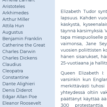
Amelia Earhart
Aristoteles
Elizabeth Tudor synt
Arkhimedes
lapsuus. Kahden vuod
Arthur Miller
käskystä, kyseenalais
Attila Hun
täynnä kärsimyksiä. V
Augustus
tapa miespuoliselle p
Benjamin Franklin
vaimonsa, Jane Sey
Catherine the Great
vuosien poliittisten 
Charles Darwin
hänen sisarukset, hä
Charles Dickens
25-vuotiaana ja hallit
Claudius
Cleopatra
Queen Elizabeth I: 
Constantine
varsinkin kun Engla
Dante Alighieri
merkittävästi tuhosi
Denis Diderot
yhteydessä oltiin va
Edgar Allan Poe
päättänyt käyttää ää
Eleanor Roosevelt
300 protestantti