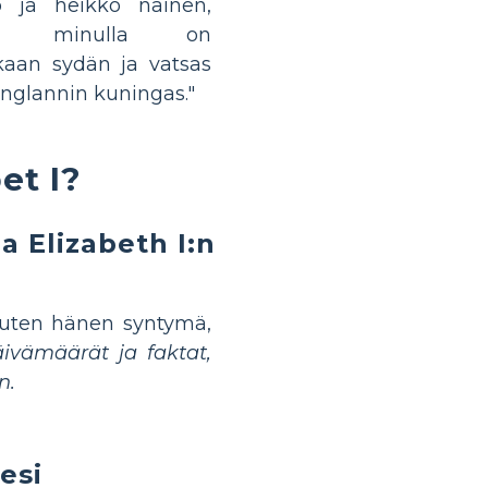
o ja heikko nainen,
ta minulla on
kaan sydän ja vatsas
nglannin kuningas."
et I?
a Elizabeth I:n
kuten hänen syntymä,
äivämäärät ja faktat,
n.
esi