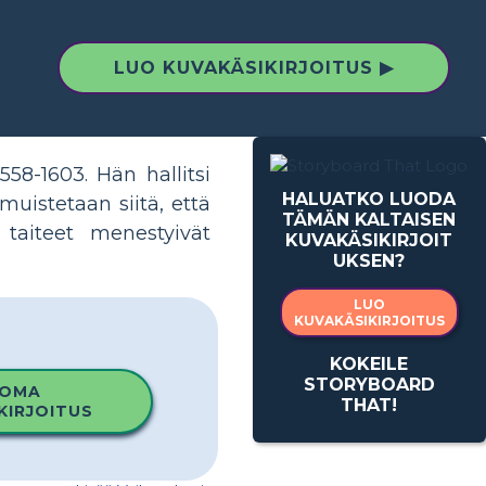
LUO KUVAKÄSIKIRJOITUS ▶
58-1603. Hän hallitsi
HALUATKO LUODA
muistetaan siitä, että
TÄMÄN KALTAISEN
 taiteet menestyivät
KUVAKÄSIKIRJOIT
UKSEN?
LUO
KUVAKÄSIKIRJOITUS
KOKEILE
STORYBOARD
 OMA
THAT!
KIRJOITUS