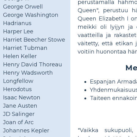
perustamalla hahmoj
George Orwell
Queen", perustuu hä
George Washington
Queen Elizabeth I on
Hadrianus
meikki oli lyijyn ja
Harper Lee
vaatteilla ja rakaste
Harriet Beecher Stowe
väitetty, että etikan
Harriet Tubman
voitiin huonontaa hä
Helen Keller
Henry David Thoreau
Me
Henry Wadsworth
Longfellow
Espanjan Armada
Herodotus
Yhdenmukaisuusa
Isaac Newton
Taiteen ennakoin
Jane Austen
JD Salinger
Joan of Arc
"Vaikka sukupuoli,
Johannes Kepler