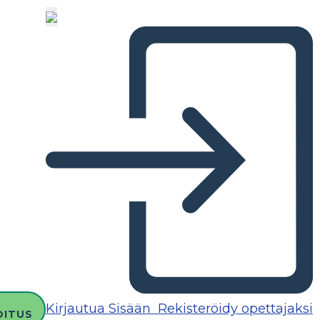
Kirjautua Sisään
Rekisteröidy opettajaksi
OITUS