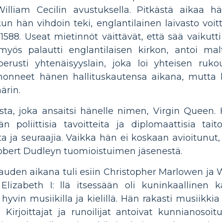
William Cecilin avustuksella. Pitkästä aikaa hän 
un hän vihdoin teki, englantilainen laivasto voit
588. Useat mietinnöt väittävät, että sää vaikutt
yös palautti englantilaisen kirkon, antoi malti
erusti yhtenäisyyslain, joka loi yhteisen rukous
onneet hänen hallituskautensa aikana, mutta his
ärin.
sta, joka ansaitsi hänelle nimen, Virgin Queen. 
n poliittisia tavoitteita ja diplomaattisia taito
ta ja seuraajia. Vaikka hän ei koskaan avioitunut, 
Robert Dudleyn tuomioistuimen jäsenestä.
kauden aikana tuli esiin Christopher Marlowen ja
Elizabeth I: llä itsessään oli kuninkaallinen k
at hyvin musiikilla ja kielillä. Hän rakasti musiikk
 Kirjoittajat ja runoilijat antoivat kunnianosoi