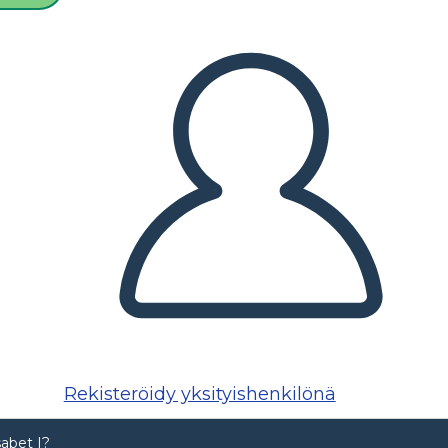
Rekisteröidy yksityishenkilönä
sabet I?