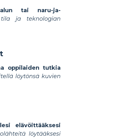
kalun tai naru-ja-
ila ja teknologian
t
na oppilaiden tutkia
tellä löytönsä kuvien
lesi elävöittääksesi
kolähteitä löytääksesi