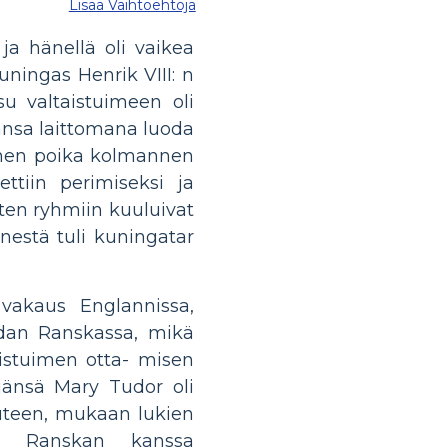
Lisää Vaihtoehtoja
ja hänellä oli vaikea
ningas Henrik VIII: n
usu valtaistuimeen oli
vansa laittomana luoda
llinen poika kolmannen
tiin perimiseksi ja
sten ryhmiin kuuluivat
nestä tuli kuningatar
 vakaus Englannissa,
odan Ranskassa, mikä
aistuimen otta- misen
äjänsä Mary Tudor oli
uuteen, mukaan lukien
an Ranskan kanssa