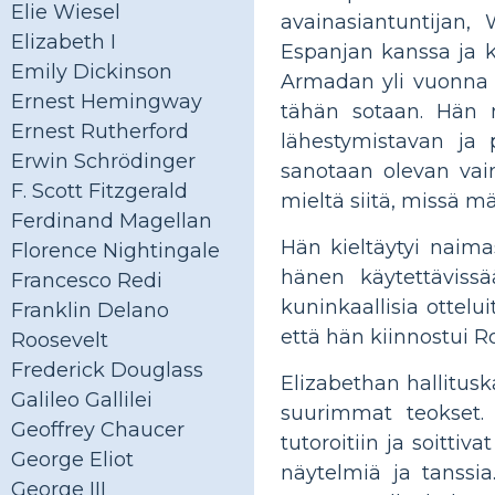
Elie Wiesel
avainasiantuntijan, 
Elizabeth I
Espanjan kanssa ja k
Emily Dickinson
Armadan yli vuonna 1
Ernest Hemingway
tähän sotaan. Hän m
Ernest Rutherford
lähestymistavan ja p
Erwin Schrödinger
sanotaan olevan vain
F. Scott Fitzgerald
mieltä siitä, missä mä
Ferdinand Magellan
Hän kieltäytyi naima
Florence Nightingale
hänen käytettävissää
Francesco Redi
kuninkaallisia ottelui
Franklin Delano
että hän kiinnostui 
Roosevelt
Frederick Douglass
Elizabethan hallitus
Galileo Gallilei
suurimmat teokset. 
Geoffrey Chaucer
tutoroitiin ja soittiv
George Eliot
näytelmiä ja tanssia.
George III