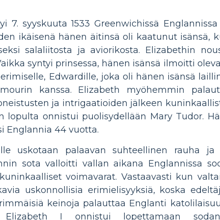
yi 7. syyskuuta 1533 Greenwichissä Englannissa 
en ikäisenä hänen äitinsä oli kaatunut isänsä, ku
eksi salaliitosta ja aviorikosta. Elizabethin no
aikka syntyi prinsessa, hänen isänsä ilmoitti ole
erimiselle, Edwardille, joka oli hänen isänsä lai
mourin kanssa. Elizabeth myöhemmin palautet
koneistusten ja intrigaatioiden jälkeen kuninkaalli
n lopulta onnistui puolisydellään Mary Tudor. Hä
si Englannia 44 vuotta.
lle uskotaan palaavan suhteellinen rauha ja
nnin sota valloitti vallan aikana Englannissa s
 kuninkaalliset voimavarat. Vastaavasti kun valt
kavia uskonnollisia erimielisyyksiä, koska edelt
rimmäisiä keinoja palauttaa Englanti katolilais
a. Elizabeth I onnistui lopettamaan sod