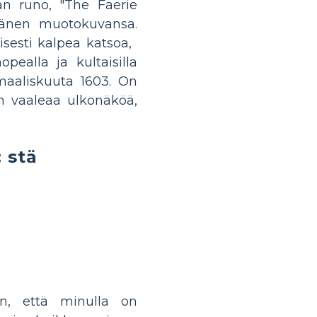
an runo, "The Faerie
 hänen muotokuvansa.
sti kalpea katsoa, ​​
pealla ja kultaisilla
. maaliskuuta 1603. On
ään vaaleaa ulkonäköä,
 stä
än, että minulla on