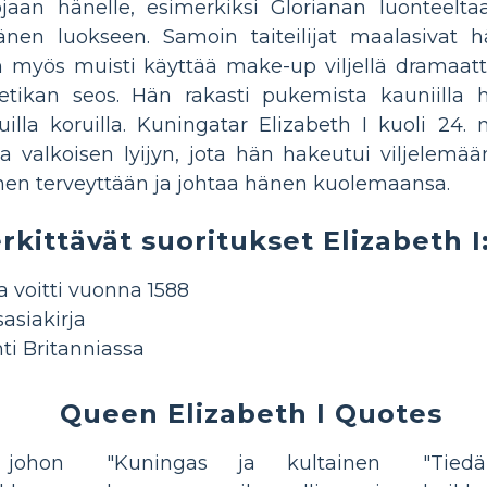
aan hänelle, esimerkiksi Glorianan luonteelta
nen luokseen. Samoin taiteilijat maalasivat
 myös muisti käyttää make-up viljellä dramaattise
 etikan seos. Hän rakasti pukemista kauniilla ho
tuilla koruilla. Kuningatar Elizabeth I kuoli 24
 ja valkoisen lyijyn, jota hän hakeutui viljelem
nen terveyttään ja johtaa hänen kuolemaansa.
rkittävät suoritukset Elizabeth I:
 voitti vuonna 1588
siakirja
ti Britanniassa
Queen Elizabeth I Quotes
 johon
"Kuningas ja kultainen
"Tied