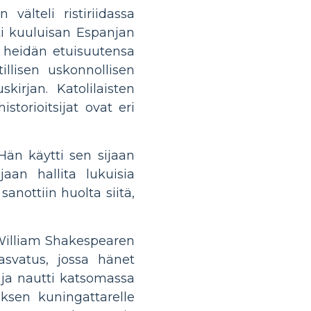
välteli ristiriidassa
ti kuuluisan Espanjan
i heidän etuisuutensa
llisen uskonnollisen
kirjan. Katolilaisten
torioitsijat ovat eri
Hän käytti sen sijaan
jaan hallita lukuisia
sanottiin huolta siitä,
 William Shakespearen
asvatus, jossa hänet
ia ja nautti katsomassa
tuksen kuningattarelle