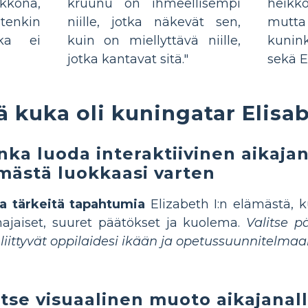
ikkona,
kruunu on ihmeellisempi
heikk
enkin
niille, jotka näkevät sen,
mut
oka ei
kuin on miellyttävä niille,
kunin
jotka kantavat sitä."
sekä E
ä kuka oli kuningatar Elisab
nka luoda interaktiivinen aikajan
mästä luokkaasi varten
a tärkeitä tapahtumia
Elizabeth I:n elämästä, 
ajaiset, suuret päätökset ja kuolema.
Valitse p
 liittyvät oppilaidesi ikään ja opetussuunnitelmaa
itse visuaalinen muoto aikajanall