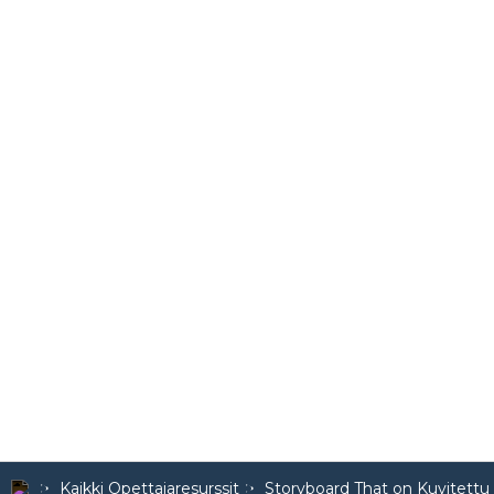
Kaikki Opettajaresurssit
Storyboard That on Kuvitettu