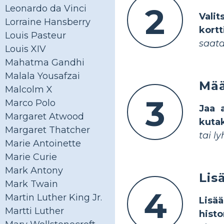
2
Leonardo da Vinci
Vali
Lorraine Hansberry
kortt
Louis Pasteur
saata
Louis XIV
Mahatma Gandhi
Malala Yousafzai
Mää
Malcolm X
3
Marco Polo
Jaa 
Margaret Atwood
kutak
Margaret Thatcher
tai l
Marie Antoinette
Marie Curie
Mark Antony
Lis
Mark Twain
4
Martin Luther King Jr.
Lisä
Martti Luther
histo