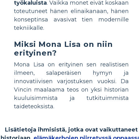
työkaluista
. Vaikka monet eivät koskaan
toteutuneet hänen elinaikanaan, hänen
konseptinsa avasivat tien modernille
tekniikalle.
Miksi Mona Lisa on niin
erityinen?
Mona Lisa on erityinen sen realistisen
ilmeen, salaperäisen hymyn ja
innovatiivisen varjostuksen vuoksi. Da
Vincin maalaama teos on yksi historian
kuuluisimmista ja tutkituimmista
taideteoksista.
Lisätietoja ihmisistä, jotka ovat vaikuttaneet
historiaan,
elämäkerhojen piirretyssä oppaass