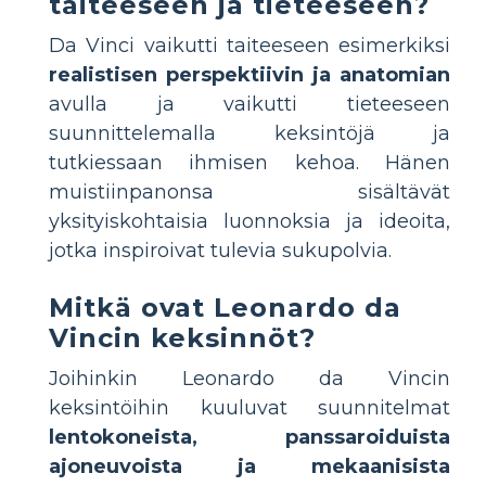
taiteeseen ja tieteeseen?
Da Vinci vaikutti taiteeseen esimerkiksi
realistisen perspektiivin ja anatomian
avulla ja vaikutti tieteeseen
suunnittelemalla keksintöjä ja
tutkiessaan ihmisen kehoa. Hänen
muistiinpanonsa sisältävät
yksityiskohtaisia luonnoksia ja ideoita,
jotka inspiroivat tulevia sukupolvia.
Mitkä ovat Leonardo da
Vincin keksinnöt?
Joihinkin Leonardo da Vincin
keksintöihin kuuluvat suunnitelmat
lentokoneista, panssaroiduista
ajoneuvoista ja mekaanisista