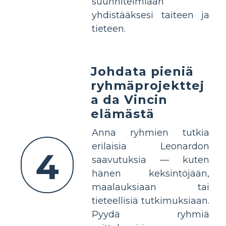
suunnitelmiaan
yhdistääksesi taiteen ja
tieteen.
Johdata pieniä
ryhmäprojekttej
a da Vincin
elämästä
Anna ryhmien tutkia
erilaisia Leonardon
4
saavutuksia — kuten
hänen keksintöjään,
maalauksiaan tai
tieteellisiä tutkimuksiaan.
Pyydä ryhmiä