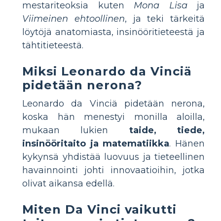
mestariteoksia kuten
Mona Lisa
ja
Viimeinen ehtoollinen
, ja teki tärkeitä
löytöjä anatomiasta, insinööritieteestä ja
tähtitieteestä.
Miksi Leonardo da Vinciä
pidetään nerona?
Leonardo da Vinciä pidetään nerona,
koska hän menestyi monilla aloilla,
mukaan lukien
taide, tiede,
insinööritaito ja matematiikka
. Hänen
kykynsä yhdistää luovuus ja tieteellinen
havainnointi johti innovaatioihin, jotka
olivat aikansa edellä.
Miten Da Vinci vaikutti