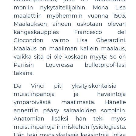
moniin nykytaiteilijoihin. Mona Lisa
maalattiin myöhemmin vuonna 1503.
Maalauksen aiheen uskotaan olevan
kangaskauppias Francesco del
Giocondon vaimo Lisa Gherardini.
Maalaus on maailman kallein maalaus,
vaikka sitä ei ole koskaan myyty. Se on
Pariisin Louvressa bulletproof-lasi
takana.
Da Vinci piti yksityiskohtaisia ​​
muistiinpanoja ja havaintoja
ympäröivästä maailmasta. Hänelle
annettiin pääsy sairaaloiden sortoihin.
Anatomian lisäksi hän teki myös
muistiinpanoja ihmiskehon fysiologiasta.
Hän teki myös sketsejä keksintöjä, jotka