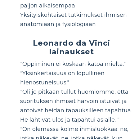
paljon aikaisempaa
Yksityiskohtaiset tutkimukset ihmisen
anatomiaan ja fysiologiaan
Leonardo da Vinci
lainaukset
"Oppiminen ei koskaan katoa mieltä."
"Yksinkertaisuus on lopullinen
hienostuneisuus."
"Oli jo pitkään tullut huomiomme, että
suorituksen ihmiset harvoin istuivat ja
antoivat heidän tapauksilleen tapahtua.
He lähtivät ulos ja tapahtui asialle. "
"On olemassa kolme ihmisluokkaa: ne,
jotka näkevät, ne, jotka näkevät, kun