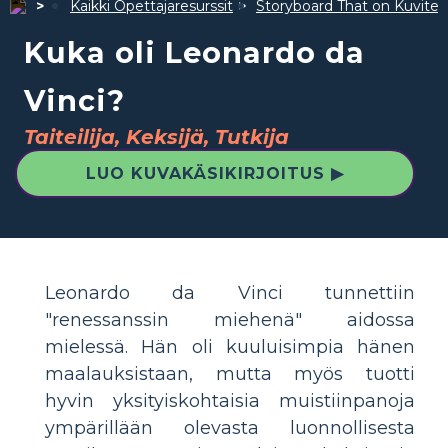
Kaikki Opettajaresurssit
Storyboard That on Kuvite
Kuka oli Leonardo da
Vinci?
Taiteilija, Keksijä, Tutkija
LUO KUVAKÄSIKIRJOITUS ▶
Leonardo da Vinci tunnettiin
"renessanssin miehenä" aidossa
mielessä. Hän oli kuuluisimpia hänen
maalauksistaan, mutta myös tuotti
hyvin yksityiskohtaisia ​​muistiinpanoja
ympärillään olevasta luonnollisesta