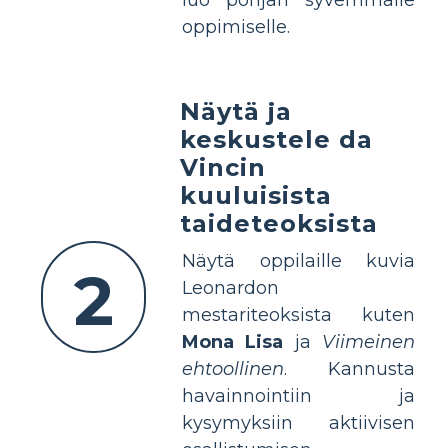
luo pohjan syvemmälle
oppimiselle.
Näytä ja
keskustele da
Vincin
kuuluisista
taideteoksista
Näytä oppilaille kuvia
2
Leonardon
mestariteoksista kuten
Mona Lisa
ja
Viimeinen
ehtoollinen
. Kannusta
havainnointiin ja
kysymyksiin aktiivisen