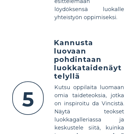
esittelemään
löydöksensä luokalle
yhteistyön oppimiseksi.
Kannusta
luovaan
pohdintaan
luokkataidenäyt
telyllä
Kutsu oppilaita luomaan
5
omia taideteoksia, jotka
on inspiroitu da Vincistä.
Näytä teokset
luokkagalleriassa ja
keskustele siitä, kuinka