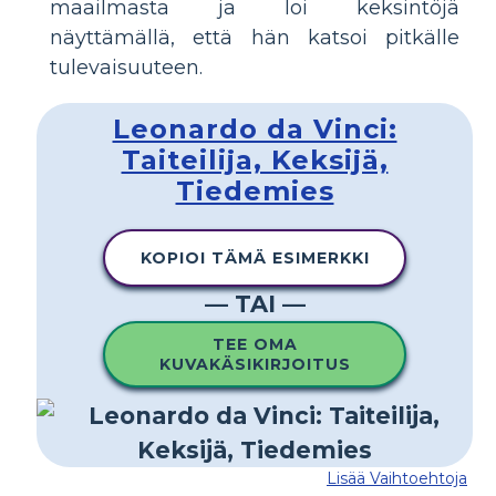
maailmasta ja loi keksintöjä
näyttämällä, että hän katsoi pitkälle
tulevaisuuteen.
Leonardo da Vinci:
Taiteilija, Keksijä,
Tiedemies
KOPIOI TÄMÄ ESIMERKKI
— TAI —
TEE OMA
KUVAKÄSIKIRJOITUS
Lisää Vaihtoehtoja