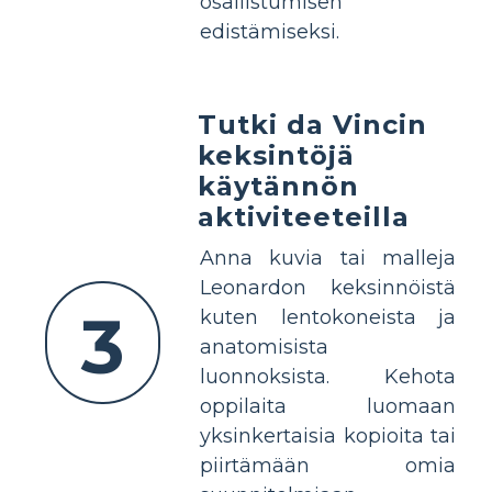
osallistumisen
edistämiseksi.
Tutki da Vincin
keksintöjä
käytännön
aktiviteeteilla
Anna kuvia tai malleja
Leonardon keksinnöistä
3
kuten lentokoneista ja
anatomisista
luonnoksista. Kehota
oppilaita luomaan
yksinkertaisia kopioita tai
piirtämään omia