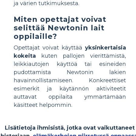
ja värien tutkimuksesta.
Miten opettajat voivat
selittää Newtonin lait
oppilaille?
Opettajat voivat käyttää
yksinkertaisia
kokeita
kuten pallojen vierittämistä,
leikkiautojen käyttöä tai esineiden
pudottamista Newtonin lakien
havainnollistamiseen. Konkreettiset
esimerkit ja käytännön aktiviteetit
auttavat oppilaita ymmärtämään
käsitteet helpommin.
Lisätietoja ihmisistä, jotka ovat vaikuttaneet
historiaan,
elämäkerhojen piirretyssä oppaass