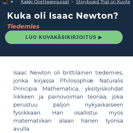
Kaikki Opettajaresurssit
Storyboard That on Kuvite
Kuka oli Isaac Newton?
Tiedemies
LUO KUVAKÄSIKIRJOITUS ▶
Isaac Newton oli brittiläinen tiedemies,
jonka kirjassa Philosophiæ Naturalis
Principia Mathematica, yksityiskohdat
liikkeen ja painovoiman teoriaa, joka
perustuu paljon nykyaikaiseen
fysiikkaan. Hän osallistui myös
matematiikan alaan hänen työnsä
avulla.