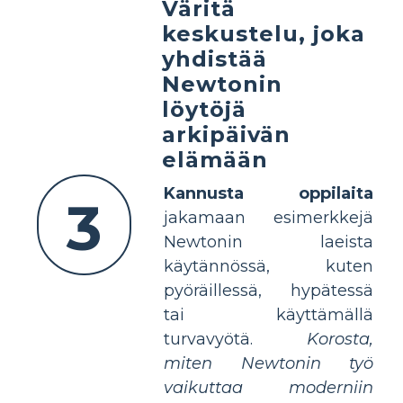
Väritä
keskustelu, joka
yhdistää
Newtonin
löytöjä
arkipäivän
elämään
Kannusta oppilaita
3
jakamaan esimerkkejä
Newtonin laeista
käytännössä, kuten
pyöräillessä, hypätessä
tai käyttämällä
turvavyötä.
Korosta,
miten Newtonin työ
vaikuttaa moderniin