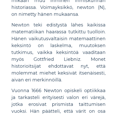
mikään muu ihminen ihmiskunnan
historiassa. Voimayksikkö, newton (N),
on nimetty hänen mukaansa.
Newton teki edistystä lähes kaikissa
matematiikan haarassa tutkittu tuolloin.
Hänen vaikutusvaltaisin matemaattinen
keksintö on laskelma, muutoksen
tutkimus, vaikka keksintöä vaaditaan
myös Gottfried Liebniz. Monet
historioitsijat ehdottavat nyt, että
molemmat miehet keksivät itsenäisesti,
aivan eri merkinnöillä.
Vuonna 1666 Newton opiskeli optiikkaa
ja tarkasteli erityisesti valon eri värejä,
jotka erosivat prismista taittumisen
vuoksi. Hän päätteli, että värit on osa