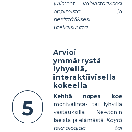
julisteet vahvistaaksesi
oppimista ja
herättääksesi
uteliaisuutta.
Arvioi
ymmärrystä
lyhyellä,
interaktiivisella
kokeella
Kehitä nopea koe
5
monivalinta- tai lyhyillä
vastauksilla Newtonin
laeista ja elämästä.
Käytä
teknologiaa tai