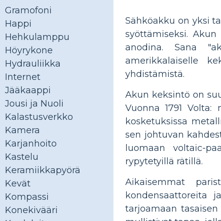
Gramofoni
Sähköakku on yksi tai
Happi
syöttämiseksi. Akun
Hehkulamppu
anodina. Sana "a
Höyrykone
amerikkalaiselle ke
Hydrauliikka
yhdistämistä.
Internet
Jääkaappi
Akun keksintö on suure
Jousi ja Nuoli
Vuonna 1791 Volta: 
Kalastusverkko
kosketuksissa metall
Kamera
sen johtuvan kahdesta
Karjanhoito
luomaan voltaic-paal
Kastelu
rypytetyillä rätillä.
Keramiikkapyörä
Aikaisemmat parist
Kevät
kondensaattoreita ja
Kompassi
tarjoamaan tasaisen
Konekivääri