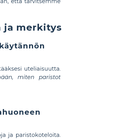
an, että tarvitsemme
 ja merkitys
a käytännön
tääksesi uteliaisuutta.
än, miten paristot
kkahuoneen
a ja paristokoteloita.