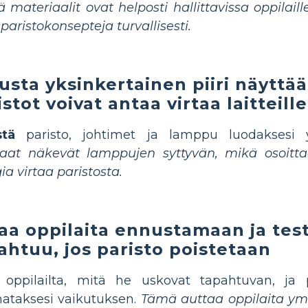
materiaalit ovat helposti hallittavissa oppilaill
paristokonsepteja turvallisesti.
usta yksinkertainen piiri näyttää
istot voivat antaa virtaa laitteille
stä
paristo, johtimet ja lamppu luodaksesi yk
laat näkevät lamppujen syttyvän, mikä osoitt
ia virtaa paristosta.
aa oppilaita ennustamaan ja tes
ahtuu, jos paristo poistetaan
oppilailta, mitä he uskovat tapahtuvan, ja p
ataksesi vaikutuksen.
Tämä auttaa oppilaita y