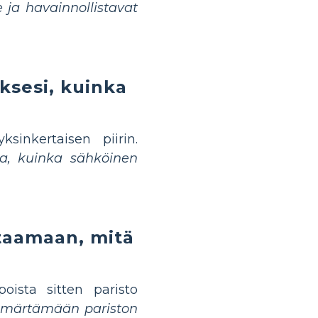
e ja havainnollistavat
ksesi, kuinka
sinkertaisen piirin.
aa, kuinka sähköinen
taamaan, mitä
oista sitten paristo
mmärtämään pariston