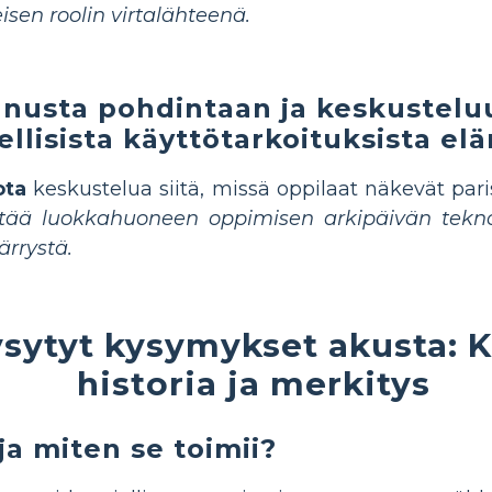
isen roolin virtalähteenä.
nusta pohdintaan ja keskustelu
ellisista käyttötarkoituksista el
ota
keskustelua siitä, missä oppilaat näkevät paris
stää luokkahuoneen oppimisen arkipäivän tekn
rrystä.
ysytyt kysymykset akusta: 
historia ja merkitys
ja miten se toimii?