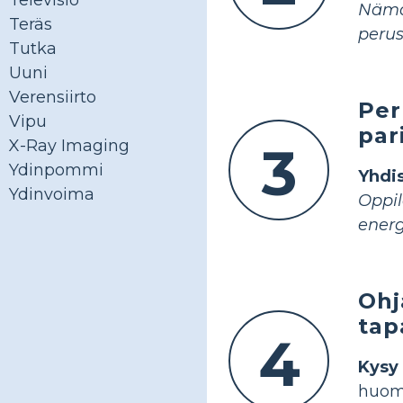
Televisio
Nämä 
Teräs
perus
Tutka
Uuni
Verensiirto
Per
Vipu
par
X-Ray Imaging
3
Ydinpommi
Yhdi
Ydinvoima
Oppi
energ
Ohj
tap
4
Kysy
huom