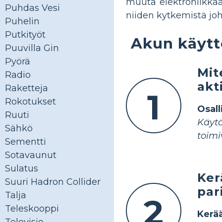
muuta elektroniikka
Puhdas Vesi
niiden kytkemistä jo
Puhelin
Putkityöt
Akun käytt
Puuvilla Gin
Pyörä
Mit
Radio
akt
Raketteja
1
Rokotukset
Osall
Ruuti
Käyt
Sähkö
toimi
Sementti
Sotavaunut
Sulatus
Ker
Suuri Hadron Collider
par
Talja
2
Teleskooppi
Kerä