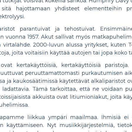
la tutkijat voisivat kokeilla sähköä. Humphry Davy 
ti sitä hajottamaan yhdisteet elementteihin pr
ktrolyysi.
istot parantuivat ja tehostuivat. Ensimmäin
iin vuonna 1957. Akut sallivat myös matkapuheli
virtalähde. 2000-luvun alussa yritykset, kuten Te
ja, joita voitaisiin käyttää autojen tai jopa koko 
t ovat kertakäyttöisiä, kertakäyttöisiä paristoj
muuttuvat peruuttamattomasti purkautumisen aikan
 ja kaukosäätimissä käytettävät alkaliparistot ovat
t ladattavia. Tämä tarkoittaa, että ne voidaan p
oissijaisista akkuista ovat litiumioniakut, joita 
puhelimissa.
t tapamme liikkua ympäri maailmaa. Ihmisiä ei 
den käyttämiseen. Nyt musiikkijärjestelmiä, tieto