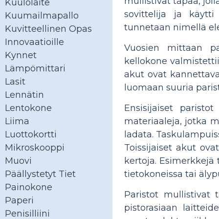
mullistivat tapaa, jol
Kuulolaite
sovittelija ja käyt
Kuumailmapallo
tunnetaan nimellä ele
Kuvitteellinen Opas
Innovaatioille
Vuosien mittaan par
Kynnet
kellokone valmistett
Lämpömittari
akut ovat kannettava 
Lasit
luomaan suuria paristo
Lennätin
Ensisijaiset paristo
Lentokone
materiaaleja, jotka 
Liima
ladata. Taskulampuissa
Luottokortti
Toissijaiset akut ova
Mikroskooppi
kertoja. Esimerkkejä t
Muovi
tietokoneissa tai äly
Päällystetyt Tiet
Painokone
Paristot mullistiva
Paperi
pistorasiaan laittei
Penisilliini