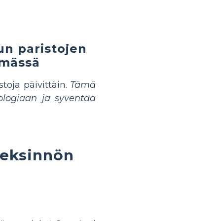
un paristojen
ämässä
toja päivittäin.
Tämä
ologiaan ja syventää
Keksinnön