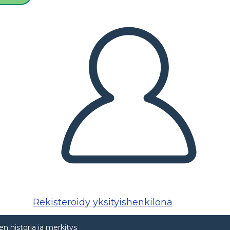
Rekisteröidy yksityishenkilönä
en historia ja merkitys