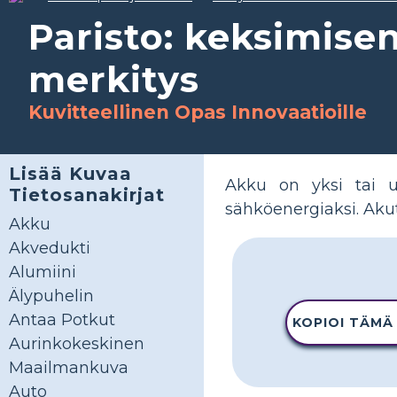
Paristo: keksimisen
merkitys
Kuvitteellinen Opas Innovaatioille
Lisää Kuvaa
Akku on yksi tai u
Tietosanakirjat
sähköenergiaksi. Akut
Akku
Akvedukti
Alumiini
Älypuhelin
Antaa Potkut
KOPIOI TÄMÄ
Aurinkokeskinen
Maailmankuva
Auto