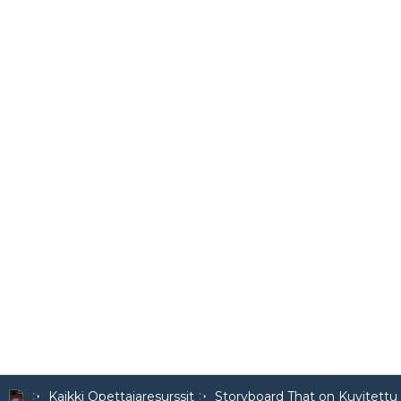
Kaikki Opettajaresurssit
Storyboard That on Kuvitettu