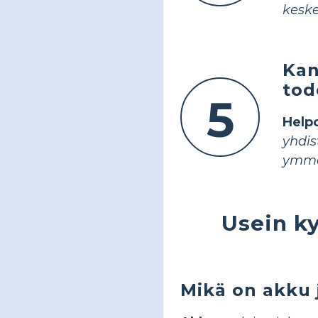
keske
Kan
tod
5
Help
yhdi
ymmä
Usein k
Mikä on akku 