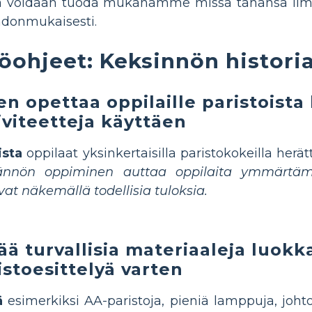
a voidaan tuoda mukanamme missä tahansa ilm
hdonmukaisesti.
öohjeet: Keksinnön historia
en opettaa oppilaille paristoist
iviteetteja käyttäen
ista
oppilaat yksinkertaisilla paristokokeilla herät
ännön oppiminen auttaa oppilaita ymmärtämä
vat näkemällä todellisia tuloksia.
ää turvallisia materiaaleja luo
istoesittelyä varten
ä
esimerkiksi AA-paristoja, pieniä lamppuja, johtoj