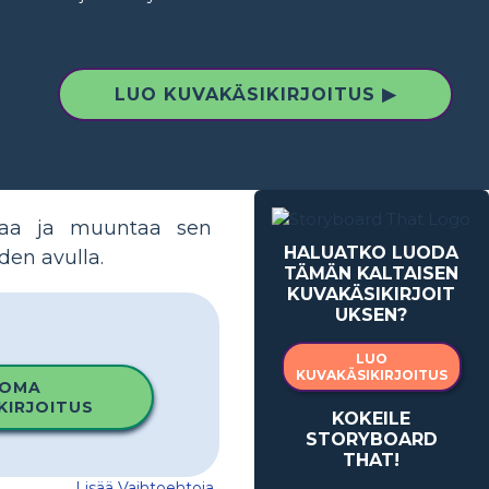
LUO KUVAKÄSIKIRJOITUS ▶
giaa ja muuntaa sen
HALUATKO LUODA
den avulla.
TÄMÄN KALTAISEN
KUVAKÄSIKIRJOIT
UKSEN?
LUO
KUVAKÄSIKIRJOITUS
 OMA
KIRJOITUS
KOKEILE
STORYBOARD
THAT!
Lisää Vaihtoehtoja