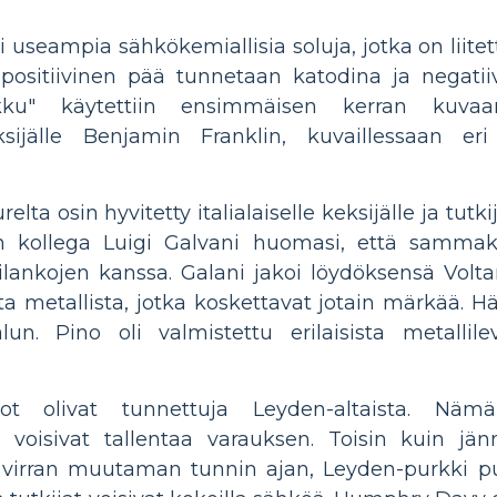
 useampia sähkökemiallisia soluja, jotka on liite
 positiivinen pää tunnetaan katodina ja negati
kku" käytettiin ensimmäisen kerran kuvaa
ksijälle Benjamin Franklin, kuvaillessaan er
lta osin hyvitetty italialaiselle keksijälle ja tutki
n kollega Luigi Galvani huomasi, että sammakko
ilankojen kanssa. Galani jakoi löydöksensä Volta
 metallista, jotka koskettavat jotain märkää. Hä
un. Pino oli valmistettu erilaisista metallile
ot olivat tunnettuja Leyden-altaista. Nämä 
 voisivat tallentaa varauksen. Toisin kuin jän
 virran muutaman tunnin ajan, Leyden-purkki pu