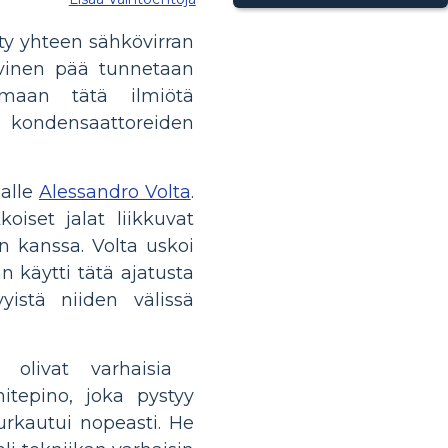
tty yhteen sähkövirran
ivinen pää tunnetaan
maan tätä ilmiötä
i kondensaattoreiden
jalle
Alessandro Volta
.
iset jalat liikkuvat
n kanssa. Volta uskoi
n käytti tätä ajatusta
vyistä niiden välissä
olivat varhaisia ​​
nitepino, joka pystyy
rkautui nopeasti. He