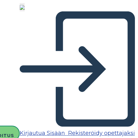
Kirjautua Sisään
Rekisteröidy opettajaksi
OITUS