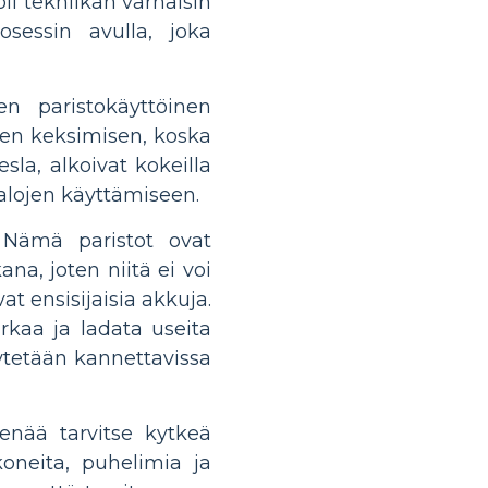
oli tekniikan varhaisin
osessin avulla, joka
en paristokäyttöinen
men keksimisen, koska
sla, alkoivat kokeilla
talojen käyttämiseen.
a. Nämä paristot ovat
a, joten niitä ei voi
 ensisijaisia ​​akkuja.
urkaa ja ladata useita
käytetään kannettavissa
enää tarvitse kytkeä
koneita, puhelimia ja