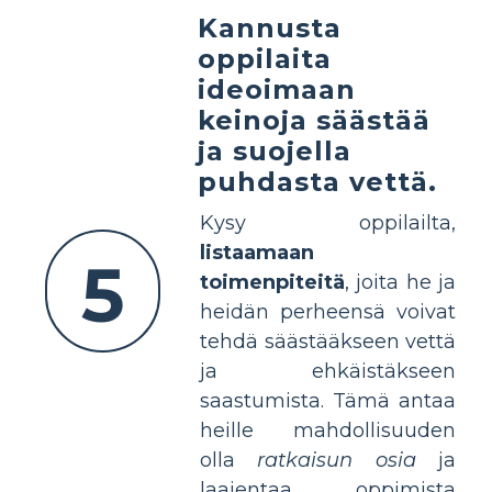
Kannusta
oppilaita
ideoimaan
keinoja säästää
ja suojella
puhdasta vettä.
Kysy oppilailta,
listaamaan
5
toimenpiteitä
, joita he ja
heidän perheensä voivat
tehdä säästääkseen vettä
ja ehkäistäkseen
saastumista. Tämä antaa
heille mahdollisuuden
olla
ratkaisun osia
ja
laajentaa oppimista