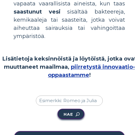
vapaata vaarallisista aineista, kun taas
saastunut vesi
sisältää bakteereja,
kemikaaleja tai saasteita, jotka voivat
aiheuttaa sairauksia tai vahingoittaa
ympäristöä.
Lisätietoja keksinnöistä ja löytöistä, jotka ova
muuttaneet maailmaa,
piirretystä innovaatio-
oppaastamme
!
HAE