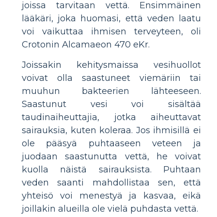
joissa tarvitaan vettä. Ensimmäinen
lääkäri, joka huomasi, että veden laatu
voi vaikuttaa ihmisen terveyteen, oli
Crotonin Alcamaeon 470 eKr.
Joissakin kehitysmaissa vesihuollot
voivat olla saastuneet viemäriin tai
muuhun bakteerien lähteeseen.
Saastunut vesi voi sisältää
taudinaiheuttajia, jotka aiheuttavat
sairauksia, kuten koleraa. Jos ihmisillä ei
ole pääsyä puhtaaseen veteen ja
juodaan saastunutta vettä, he voivat
kuolla näistä sairauksista. Puhtaan
veden saanti mahdollistaa sen, että
yhteisö voi menestyä ja kasvaa, eikä
joillakin alueilla ole vielä puhdasta vettä.