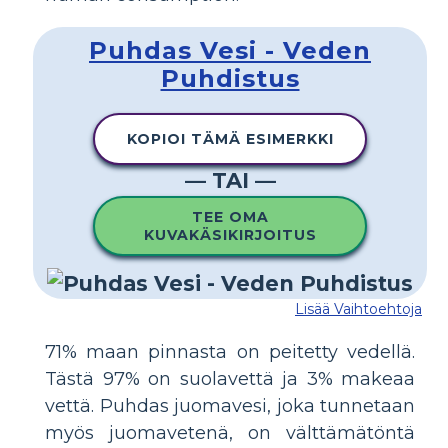
Puhdas Vesi - Veden
Puhdistus
KOPIOI TÄMÄ ESIMERKKI
— TAI —
TEE OMA
KUVAKÄSIKIRJOITUS
Lisää Vaihtoehtoja
71% maan pinnasta on peitetty vedellä.
Tästä 97% on suolavettä ja 3% makeaa
vettä. Puhdas juomavesi, joka tunnetaan
myös juomavetenä, on välttämätöntä