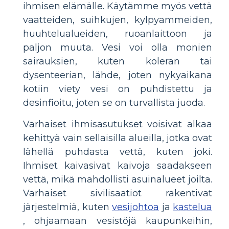
ihmisen elämälle. Käytämme myös vettä
vaatteiden, suihkujen, kylpyammeiden,
huuhtelualueiden, ruoanlaittoon ja
paljon muuta. Vesi voi olla monien
sairauksien, kuten koleran tai
dysenteerian, lähde, joten nykyaikana
kotiin viety vesi on puhdistettu ja
desinfioitu, joten se on turvallista juoda.
Varhaiset ihmisasutukset voisivat alkaa
kehittyä vain sellaisilla alueilla, jotka ovat
lähellä puhdasta vettä, kuten joki.
Ihmiset kaivasivat kaivoja saadakseen
vettä, mikä mahdollisti asuinalueet joilta.
Varhaiset sivilisaatiot rakentivat
järjestelmiä, kuten
vesijohtoa
ja
kastelua
, ohjaamaan vesistöjä kaupunkeihin,