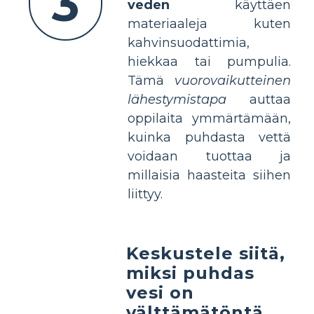
3
veden
käyttäen
materiaaleja kuten
kahvinsuodattimia,
hiekkaa tai pumpulia.
Tämä
vuorovaikutteinen
lähestymistapa
auttaa
oppilaita ymmärtämään,
kuinka puhdasta vettä
voidaan tuottaa ja
millaisia haasteita siihen
liittyy.
Keskustele siitä,
miksi puhdas
vesi on
välttämätöntä