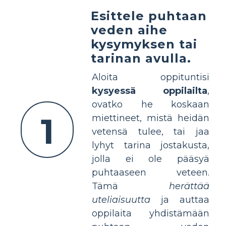
Esittele puhtaan
veden aihe
kysymyksen tai
tarinan avulla.
Aloita oppituntisi
kysyessä oppilailta
,
ovatko he koskaan
1
miettineet, mistä heidän
vetensä tulee, tai jaa
lyhyt tarina jostakusta,
jolla ei ole pääsyä
puhtaaseen veteen.
Tämä
herättää
uteliaisuutta
ja auttaa
oppilaita yhdistämään