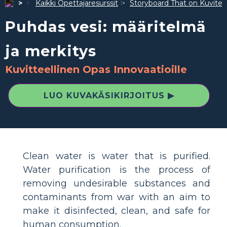
Kaikki Opettajaresurssit
Storyboard That on Kuvite
Puhdas vesi: määritelmä
ja merkitys
Kuvitteellinen Opas Innovaatioille
LUO KUVAKÄSIKIRJOITUS ▶
Clean water is water that is purified.
Water purification is the process of
removing undesirable substances and
contaminants from war with an aim to
make it disinfected, clean, and safe for
human consumption.