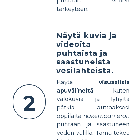
puhtaan veden
tärkeyteen.
Näytä kuvia ja
videoita
puhtaista ja
saastuneista
vesilähteistä.
Käytä
visuaalisia
apuvälineitä
kuten
2
valokuvia ja lyhyitä
pätkiä auttaaksesi
oppilaita
näkemään eron
puhtaan ja saastuneen
veden välillä. Tämä tekee