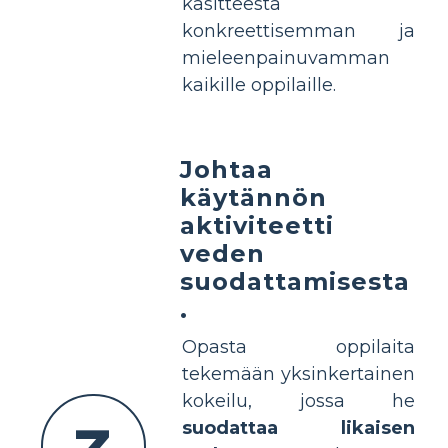
käsitteestä
konkreettisemman ja
mieleenpainuvamman
kaikille oppilaille.
Johtaa
käytännön
aktiviteetti
veden
suodattamisesta
.
Opasta oppilaita
tekemään yksinkertainen
kokeilu, jossa he
suodattaa likaisen