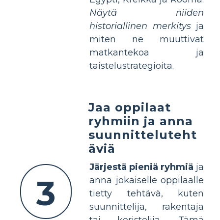
Näytä niiden
historiallinen merkitys
ja
miten ne muuttivat
matkantekoa ja
taistelustrategioita.
Jaa oppilaat
ryhmiin ja anna
suunnitteluteht
äviä
Järjestä pieniä ryhmiä
ja
3
anna jokaiselle oppilaalle
tietty tehtävä, kuten
suunnittelija, rakentaja
tai koristelija. Tämä