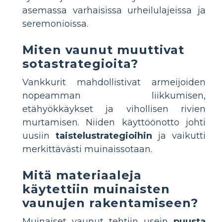
asemassa varhaisissa urheilulajeissa ja
seremonioissa.
Miten vaunut muuttivat
sotastrategioita?
Vankkurit mahdollistivat armeijoiden
nopeamman liikkumisen,
etähyökkäykset ja vihollisen rivien
murtamisen. Niiden käyttöönotto johti
uusiin
taistelustrategioihin
ja vaikutti
merkittävästi muinaissotaan.
Mitä materiaaleja
käytettiin muinaisten
vaunujen rakentamiseen?
Muinaiset vaunut tehtiin usein
puusta