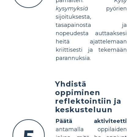
parhaiten.
Kysy
kysymyksiä
pyörien
sijoituksesta,
tasapainosta ja
nopeudesta auttaaksesi
heitä ajattelemaan
kriittisesti ja tekemään
parannuksia.
Yhdistä
oppiminen
reflektointiin ja
keskusteluun
Päätä aktiviteetti
antamalla oppilaiden