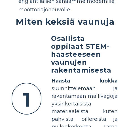
englantilaisen sanaamme modernille
moottoriajoneuvolle.
Miten keksiä vaunuja
Osallista
oppilaat STEM-
haasteeseen
vaunujen
rakentamisesta
Haasta luokka
suunnittelemaan ja
1
rakentamaan mallivagoja
yksinkertaisista
materiaaleista kuten
pahvista, pillereistä ja
pullonkorkeista. Tämä