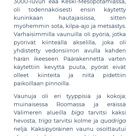
3000-luvun eaa Keski-Mesopotamiassa,
oli todennäköisesti ensin käytetty
kuninkaan hautajaisissa, sitten
myöhemmin sota, kilpa-ajo ja metsästys.
Varhaisimmilla vaunuilla oli pyöriä, jotka
pyörivät kiinteällä akselilla, joka oli
yhdistetty vedonsiirron avulla kahden
härän ikeeseen. Päärakennetta varten
käytettiin kevyttä puuta, pyörät eivät
olleet kiinteitä ja niitä pidettiin
paikoillaan pinnoilla.
Vaunuja oli eri tyyppisiä ja kokoja;
muinaisessa Roomassa ja eräissä
Välimeren alueilla
biga
tarvitsi kaksi
hevosta,
triga
tarvitsi kolme ja
quadriga
neljä. Kaksipyöräinen vaunu osoittautui