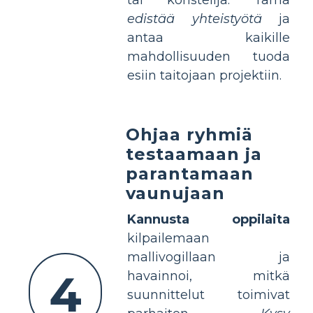
edistää yhteistyötä
ja
antaa kaikille
mahdollisuuden tuoda
esiin taitojaan projektiin.
Ohjaa ryhmiä
testaamaan ja
parantamaan
vaunujaan
Kannusta oppilaita
kilpailemaan
mallivogillaan ja
4
havainnoi, mitkä
suunnittelut toimivat