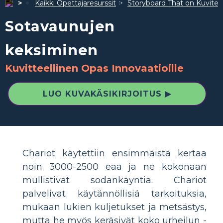
Kaikki Opettajaresurssit
Storyboard That on Kuvite
Sotavaunujen
keksiminen
Kuvitteellinen Opas Innovaatioille
LUO KUVAKÄSIKIRJOITUS ▶
Chariot käytettiin ensimmäistä kertaa
noin 3000-2500 eaa ja ne kokonaan
mullistivat sodankäyntiä. Chariot
palvelivat käytännöllisiä tarkoituksia,
mukaan lukien kuljetukset ja metsästys,
mutta he myös keräsivät koko urheilun -