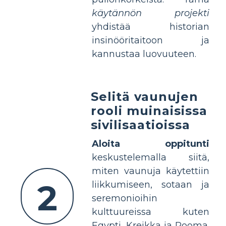
käytännön projekti
yhdistää historian
insinööritaitoon ja
kannustaa luovuuteen.
Selitä vaunujen
rooli muinaisissa
sivilisaatioissa
Aloita oppitunti
keskustelemalla siitä,
miten vaunuja käytettiin
2
liikkumiseen, sotaan ja
seremonioihin
kulttuureissa kuten
Egypti, Kreikka ja Rooma.