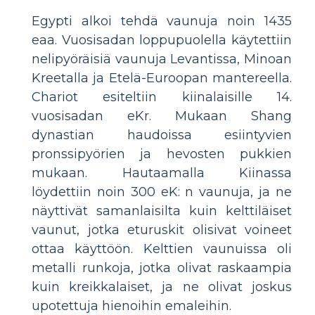
Egypti alkoi tehdä vaunuja noin 1435
eaa. Vuosisadan loppupuolella käytettiin
nelipyöräisiä vaunuja Levantissa, Minoan
Kreetalla ja Etelä-Euroopan mantereella.
Chariot esiteltiin kiinalaisille 14.
vuosisadan eKr. Mukaan Shang
dynastian haudoissa esiintyvien
pronssipyörien ja hevosten pukkien
mukaan. Hautaamalla Kiinassa
löydettiin noin 300 eK: n vaunuja, ja ne
näyttivät samanlaisilta kuin kelttiläiset
vaunut, jotka eturuskit olisivat voineet
ottaa käyttöön. Kelttien vaunuissa oli
metalli runkoja, jotka olivat raskaampia
kuin kreikkalaiset, ja ne olivat joskus
upotettuja hienoihin emaleihin.