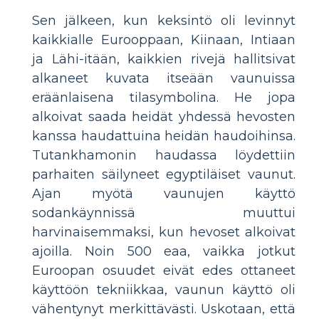
Sen jälkeen, kun keksintö oli levinnyt
kaikkialle Eurooppaan, Kiinaan, Intiaan
ja Lähi-itään, kaikkien rivejä hallitsivat
alkaneet kuvata itseään vaunuissa
eräänlaisena tilasymbolina. He jopa
alkoivat saada heidät yhdessä hevosten
kanssa haudattuina heidän haudoihinsa.
Tutankhamonin haudassa löydettiin
parhaiten säilyneet egyptiläiset vaunut.
Ajan myötä vaunujen käyttö
sodankäynnissä muuttui
harvinaisemmaksi, kun hevoset alkoivat
ajoilla. Noin 500 eaa, vaikka jotkut
Euroopan osuudet eivät edes ottaneet
käyttöön tekniikkaa, vaunun käyttö oli
vähentynyt merkittävästi. Uskotaan, että