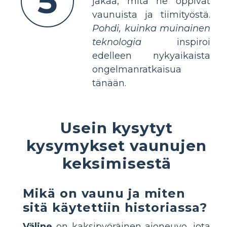
5
jakaa, mitä he oppivat
vaunuista ja tiimityöstä.
Pohdi, kuinka muinainen
teknologia
inspiroi
edelleen nykyaikaista
ongelmanratkaisua
tänään.
Usein kysytyt
kysymykset vaunujen
keksimisestä
Mikä on vaunu ja miten
sitä käytettiin historiassa?
Väline
on kaksipyöräinen ajoneuvo, jota