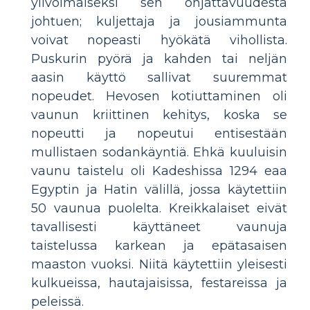
ylivoimaiseksi sen ohjattavuudesta
johtuen; kuljettaja ja jousiammunta
voivat nopeasti hyökätä vihollista.
Puskurin pyörä ja kahden tai neljän
aasin käyttö sallivat suuremmat
nopeudet. Hevosen kotiuttaminen oli
vaunun kriittinen kehitys, koska se
nopeutti ja nopeutui entisestään
mullistaen sodankäyntiä. Ehkä kuuluisin
vaunu taistelu oli Kadeshissa 1294 eaa
Egyptin ja Hatin välillä, jossa käytettiin
50 vaunua puolelta. Kreikkalaiset eivät
tavallisesti käyttäneet vaunuja
taistelussa karkean ja epätasaisen
maaston vuoksi. Niitä käytettiin yleisesti
kulkueissa, hautajaisissa, festareissa ja
peleissä.