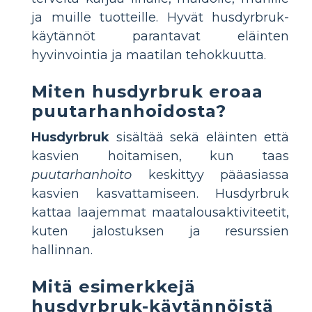
ja muille tuotteille. Hyvät husdyrbruk-
käytännöt parantavat eläinten
hyvinvointia ja maatilan tehokkuutta.
Miten husdyrbruk eroaa
puutarhanhoidosta?
Husdyrbruk
sisältää sekä eläinten että
kasvien hoitamisen, kun taas
puutarhanhoito
keskittyy pääasiassa
kasvien kasvattamiseen. Husdyrbruk
kattaa laajemmat maatalousaktiviteetit,
kuten jalostuksen ja resurssien
hallinnan.
Mitä esimerkkejä
husdyrbruk-käytännöistä