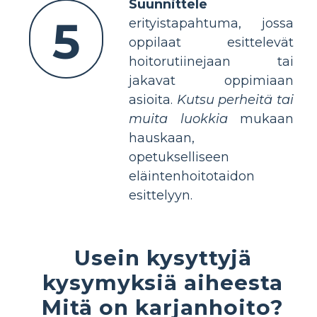
Suunnittele
5
erityistapahtuma, jossa
oppilaat esittelevät
hoitorutiinejaan tai
jakavat oppimiaan
asioita.
Kutsu perheitä tai
muita luokkia
mukaan
hauskaan,
opetukselliseen
eläintenhoitotaidon
esittelyyn.
Usein kysyttyjä
kysymyksiä aiheesta
Mitä on karjanhoito?