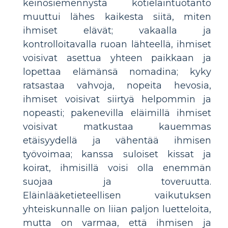
keinosiemennystä kotieläintuotanto
muuttui lähes kaikesta siitä, miten
ihmiset elävät; vakaalla ja
kontrolloitavalla ruoan lähteellä, ihmiset
voisivat asettua yhteen paikkaan ja
lopettaa elämänsä nomadina; kyky
ratsastaa vahvoja, nopeita hevosia,
ihmiset voisivat siirtyä helpommin ja
nopeasti; pakenevilla eläimillä ihmiset
voisivat matkustaa kauemmas
etäisyydellä ja vähentää ihmisen
työvoimaa; kanssa suloiset kissat ja
koirat, ihmisillä voisi olla enemmän
suojaa ja toveruutta.
Eläinlääketieteellisen vaikutuksen
yhteiskunnalle on liian paljon luetteloita,
mutta on varmaa, että ihmisen ja