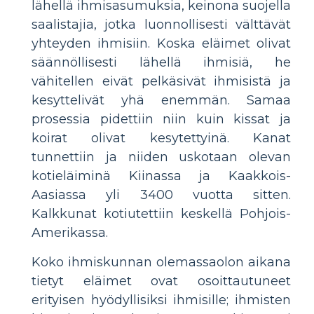
lähellä ihmisasumuksia, keinona suojella
saalistajia, jotka luonnollisesti välttävät
yhteyden ihmisiin. Koska eläimet olivat
säännöllisesti lähellä ihmisiä, he
vähitellen eivät pelkäsivät ihmisistä ja
kesyttelivät yhä enemmän. Samaa
prosessia pidettiin niin kuin kissat ja
koirat olivat kesytettyinä. Kanat
tunnettiin ja niiden uskotaan olevan
kotieläiminä Kiinassa ja Kaakkois-
Aasiassa yli 3400 vuotta sitten.
Kalkkunat kotiutettiin keskellä Pohjois-
Amerikassa.
Koko ihmiskunnan olemassaolon aikana
tietyt eläimet ovat osoittautuneet
erityisen hyödyllisiksi ihmisille; ihmisten