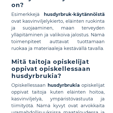
on?
Esimerkkejä
husdyrbruk-käytännöistä
ovat kasvinviljelykierto, eläinten ruokinta
ja suojaaminen, maan terveyden
ylläpitäminen ja valikoiva jalostus. Nämä
toimenpiteet auttavat tuottamaan
ruokaa ja materiaaleja kestävällä tavalla.
Mitä taitoja opiskelijat
oppivat opiskellessaan
husdyrbrukia?
Opiskellessaan
husdyrbrukia
opiskelijat
oppivat taitoja kuten eläinten hoitoa,
kasvinviljelyä, ympäristövastuuta ja
tiimityötä. Nämä kyvyt ovat arvokkaita
uramahdollisuuksissa maataloudessa ja