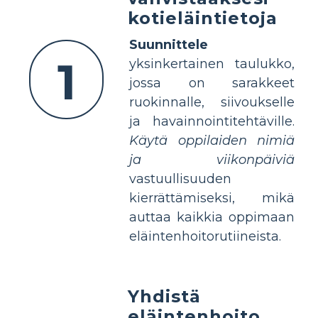
kotieläintietoja
Suunnittele
1
yksinkertainen taulukko,
jossa on sarakkeet
ruokinnalle, siivoukselle
ja havainnointitehtäville.
Käytä oppilaiden nimiä
ja viikonpäiviä
vastuullisuuden
kierrättämiseksi, mikä
auttaa kaikkia oppimaan
eläintenhoitorutiineista.
Yhdistä
eläintenhoito