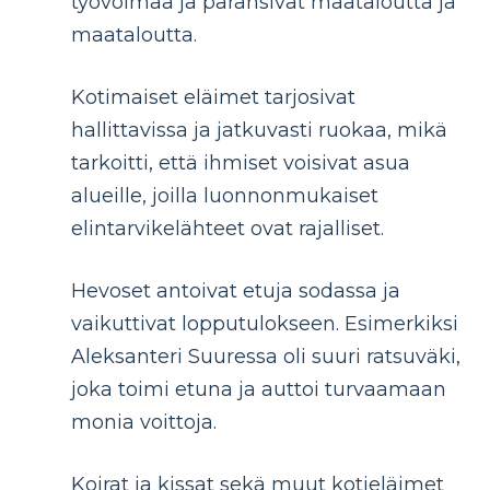
työvoimaa ja paransivat maataloutta ja
maataloutta.
Kotimaiset eläimet tarjosivat
hallittavissa ja jatkuvasti ruokaa, mikä
tarkoitti, että ihmiset voisivat asua
alueille, joilla luonnonmukaiset
elintarvikelähteet ovat rajalliset.
Hevoset antoivat etuja sodassa ja
vaikuttivat lopputulokseen. Esimerkiksi
Aleksanteri Suuressa oli suuri ratsuväki,
joka toimi etuna ja auttoi turvaamaan
monia voittoja.
Koirat ja kissat sekä muut kotieläimet