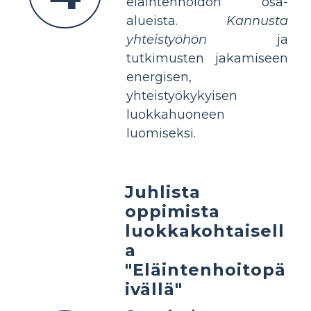
eläintenhoidon osa-
alueista.
Kannusta
yhteistyöhön
ja
tutkimusten jakamiseen
energisen,
yhteistyökykyisen
luokkahuoneen
luomiseksi.
Juhlista
oppimista
luokkakohtaisell
a
"Eläintenhoitopä
ivällä"