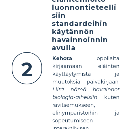
luonnontieteelli
siin
standardeihin
käytännön
havainnoinnin
avulla
Kehota
oppilaita
2
kirjaamaan eläinten
käyttäytymistä ja
muutoksia päiväkirjaan.
Liitä nämä havainnot
biologia-aiheisiin
kuten
ravitsemukseen,
elinympäristöihin ja
sopeutumiseen
interaktiivisen