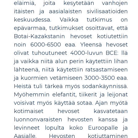
eläimiä, joita kesytetään vanhojen
itäisten ja aasialaisten sivilisaatioiden
keskuudessa. Vaikka tutkimus on
epävarmaa, tutkimukset osoittavat, että
Botai-Kazakstanin hevoset kotiutettiin
noin 6000-6500 eaa. Yleensä hevoset
olivat tuhoutuneet 4000-luvun BCE: llä
ja vaikka niitä alun perin käytettiin lihan
lähteenä, niitä käytettiin ratsastamiseen
ja kuormien vetämiseen 3000-3500 eaa.
Heistä tuli tärkeä myös sodankäynnissä.
Myöhemmin elefantit, tiikerit ja leijonat
voisivat myös käyttää sotaa. Ajan myötä
kotimaiset hevoset kasvatetaan
luonnonvaraisten hevosten kanssa ja
levinneet lopulta koko Euroopalle ja
Aasialle. Hevosten kotiuttaminen