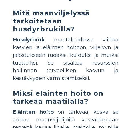
Mitä maanviljelyssä
tarkoitetaan
husdyrbrukilla?
Husdyrbruk
maataloudessa viittaa
kasvien ja eläinten hoitoon, viljelyyn ja
jalostukseen ruoaksi, kuiduksi ja muiksi
tuotteiksi. Se sisältää resurssien
hallinnan terveellisen kasvun ja
kestävyyden varmistamiseksi.
Miksi eläinten hoito on
tärkeää maatilalla?
Eläinten hoito
on tärkeää, koska se
auttaa maanviljelijöitä kasvattamaan
terveitä karjaa lihalle, maidolle, munille