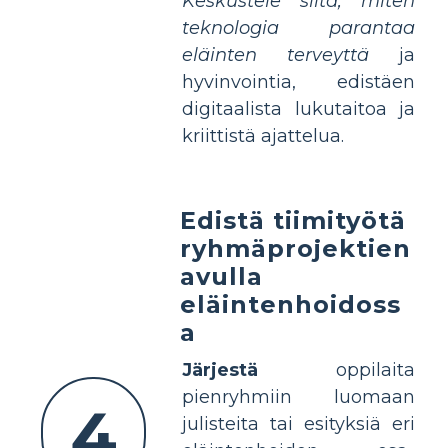
Keskustele siitä, miten
teknologia parantaa
eläinten terveyttä
ja
hyvinvointia, edistäen
digitaalista lukutaitoa ja
kriittistä ajattelua.
Edistä tiimityötä
ryhmäprojektien
avulla
eläintenhoidoss
a
Järjestä
oppilaita
pienryhmiin luomaan
4
julisteita tai esityksiä eri