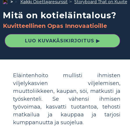
Kaikki Opettajaresurssit
Storyboard That on Kuvite
Mitä on kotieläintalous?
Kuvitteellinen Opas Innovaatioille
LUO KUVAKÄSIKIRJOITUS ▶
Eläintenhoito mullisti ihmisten
viljelykasvien viljelemisen,
muuttoliikkeen, kaupan, söi, matkusti ja
työskenteli. Se vähensi ihmisen
työvoimaa, kasvatti tuotantoa, tehosti
matkailua ja kauppaa ja tarjosi
kumppanuutta ja suojelua.