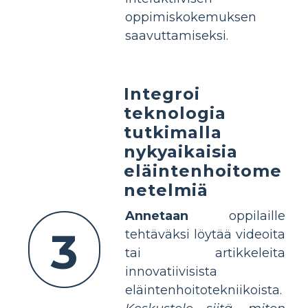
oppimiskokemuksen
saavuttamiseksi.
Integroi
teknologia
tutkimalla
nykyaikaisia
eläintenhoitome
netelmiä
Annetaan
oppilaille
3
tehtäväksi löytää videoita
tai artikkeleita
innovatiivisista
eläintenhoitotekniikoista.