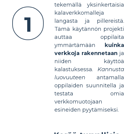
tekemällä yksinkertaisia
kalaverkkomalleja
1
langasta ja pillereistä.
Tämä käytännön projekti
auttaa oppilaita
ymmärtämään
kuinka
verkkoja rakennetaan
ja
niiden käyttöä
kalastuksessa.
Kannusta
luovuuteen
antamalla
oppilaiden suunnitella ja
testata omia
verkkomuotojaan
esineiden pyytämiseksi.