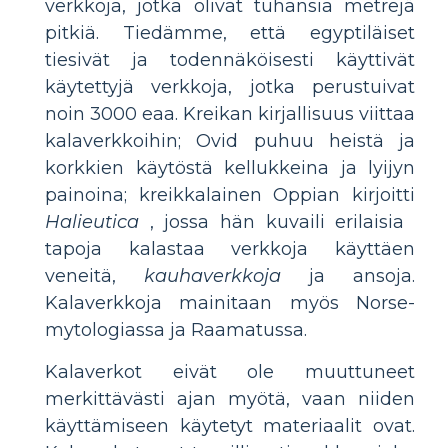
verkkoja, jotka olivat tuhansia metrejä
pitkiä. Tiedämme, että egyptiläiset
tiesivät ja todennäköisesti käyttivät
käytettyjä verkkoja, jotka perustuivat
noin 3000 eaa. Kreikan kirjallisuus viittaa
kalaverkkoihin; Ovid puhuu heistä ja
korkkien käytöstä kellukkeina ja lyijyn
painoina; kreikkalainen Oppian kirjoitti
Halieutica
, jossa hän kuvaili erilaisia ​​
tapoja kalastaa verkkoja käyttäen
veneitä,
kauhaverkkoja
ja ansoja.
Kalaverkkoja mainitaan myös Norse-
mytologiassa ja Raamatussa.
Kalaverkot eivät ole muuttuneet
merkittävästi ajan myötä, vaan niiden
käyttämiseen käytetyt materiaalit ovat.