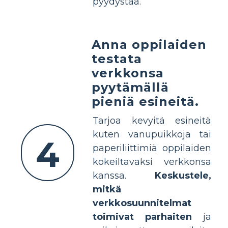
pyydystää.
Anna oppilaiden
testata
verkkonsa
pyytämällä
pieniä esineitä.
Tarjoa kevyitä esineitä
kuten vanupuikkoja tai
4
paperiliittimiä oppilaiden
kokeiltavaksi verkkonsa
kanssa.
Keskustele,
mitkä
verkkosuunnitelmat
toimivat parhaiten
ja