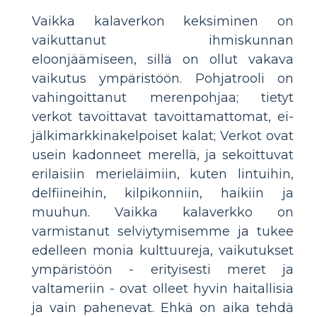
Vaikka kalaverkon keksiminen on
vaikuttanut ihmiskunnan
eloonjäämiseen, sillä on ollut vakava
vaikutus ympäristöön. Pohjatrooli on
vahingoittanut merenpohjaa; tietyt
verkot tavoittavat tavoittamattomat, ei-
jälkimarkkinakelpoiset kalat; Verkot ovat
usein kadonneet merellä, ja sekoittuvat
erilaisiin merieläimiin, kuten lintuihin,
delfiineihin, kilpikonniin, haikiin ja
muuhun. Vaikka kalaverkko on
varmistanut selviytymisemme ja tukee
edelleen monia kulttuureja, vaikutukset
ympäristöön - erityisesti meret ja
valtameriin - ovat olleet hyvin haitallisia
ja vain pahenevat. Ehkä on aika tehdä