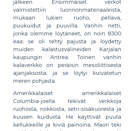
jälkeen. Ensimmäiset verkot
valmistettiin luonnonmateriaaleista,
mukaan lukien ruoho, pellava,
puukuidut ja puuvilla. Vanhin netti,
jonka olemme löytäneet, on noin 8300
eaa; se oli tehty pajusta ja löydetty
muiden kalastusvälineiden Karjalan
kaupungin Antrea. Toinen vanhin
kalaverkko on peräisin mesoliittisesta
ajanjaksosta, ja se löytyi kuivatetun
meren pohjasta.
Amerikkalaiset amerikkalaiset
Columbia-joella tekivät verkkoja
ruohosta, nokkosta, setri-sisäkuoresta ja
kuusen kuidusta. He käyttivät puuta
kellukkeille ja kiviä painoina. Maori teki