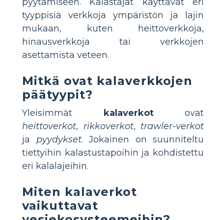
pyytämiseen. Kalastajat käyttävät eri
tyyppisiä verkkoja ympäristön ja lajin
mukaan, kuten heittoverkkoja,
hinausverkkoja tai verkkojen
asettamista veteen.
Mitkä ovat kalaverkkojen
päätyypit?
Yleisimmät
kalaverkot
ovat
heittoverkot
,
rikkoverkot
,
trawler-verkot
ja
pyydykset
. Jokainen on suunniteltu
tiettyihin kalastustapoihin ja kohdistettu
eri kalalajeihin.
Miten kalaverkot
vaikuttavat
vesiekosysteemeihin?