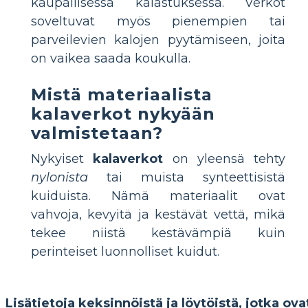
kaupallisessa kalastuksessa. Verkot
soveltuvat myös pienempien tai
parveilevien kalojen pyytämiseen, joita
on vaikea saada koukulla.
Mistä materiaalista
kalaverkot nykyään
valmistetaan?
Nykyiset
kalaverkot
on yleensä tehty
nylonista
tai muista synteettisistä
kuiduista. Nämä materiaalit ovat
vahvoja, kevyitä ja kestävät vettä, mikä
tekee niistä kestävämpiä kuin
perinteiset luonnolliset kuidut.
Lisätietoja keksinnöistä ja löytöistä, jotka ova