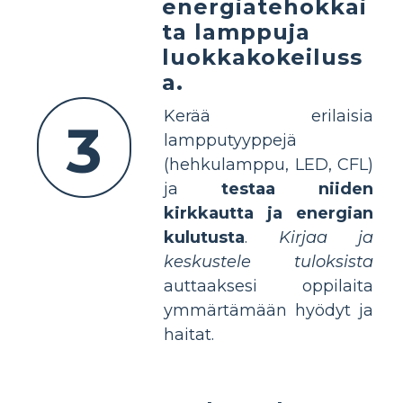
energiatehokkai
ta lamppuja
luokkakokeiluss
a.
Kerää erilaisia
3
lampputyyppejä
(hehkulamppu, LED, CFL)
ja
testaa niiden
kirkkautta ja energian
kulutusta
.
Kirjaa ja
keskustele tuloksista
auttaaksesi oppilaita
ymmärtämään hyödyt ja
haitat.