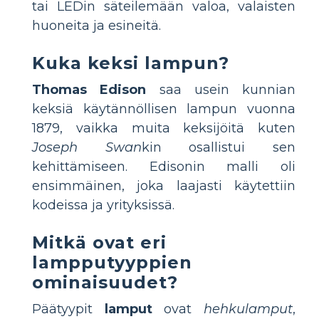
tai LEDin säteilemään valoa, valaisten
huoneita ja esineitä.
Kuka keksi lampun?
Thomas Edison
saa usein kunnian
keksiä käytännöllisen lampun vuonna
1879, vaikka muita keksijöitä kuten
Joseph Swan
kin osallistui sen
kehittämiseen. Edisonin malli oli
ensimmäinen, joka laajasti käytettiin
kodeissa ja yrityksissä.
Mitkä ovat eri
lampputyyppien
ominaisuudet?
Päätyypit
lamput
ovat
hehkulamput
,