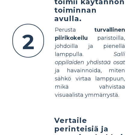
toimii käytännön
toiminnan
avulla.
Perusta
turvallinen
2
piirikokeilu
paristoilla,
johdoilla ja pienellä
lamppulla.
Salli
oppilaiden yhdistää osat
ja havainnoida, miten
sähkö virtaa lamppuun,
mikä vahvistaa
visuaalista ymmärrystä.
Vertaile
perinteisiä ja