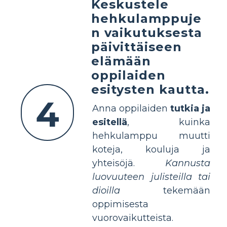
Keskustele
hehkulamppuje
n vaikutuksesta
päivittäiseen
elämään
oppilaiden
esitysten kautta.
4
Anna oppilaiden
tutkia ja
esitellä
, kuinka
hehkulamppu muutti
koteja, kouluja ja
yhteisöjä.
Kannusta
luovuuteen julisteilla tai
dioilla
tekemään
oppimisesta
vuorovaikutteista.