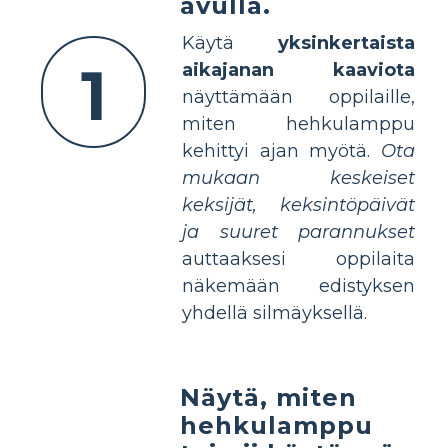
avulla.
Käytä
yksinkertaista
1
aikajanan kaaviota
näyttämään oppilaille,
miten hehkulamppu
kehittyi ajan myötä.
Ota
mukaan keskeiset
keksijät, keksintöpäivät
ja suuret parannukset
auttaaksesi oppilaita
näkemään edistyksen
yhdellä silmäyksellä.
Näytä, miten
hehkulamppu