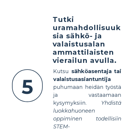
Tutki
uramahdollisuuk
sia sähkö- ja
valaistusalan
ammattilaisten
vierailun avulla.
Kutsu
sähköasentaja tai
5
valaistusasiantuntija
puhumaan heidän työstä
ja vastaamaan
kysymyksiin.
Yhdistä
luokkahuoneen
oppiminen todellisiin
STEM-