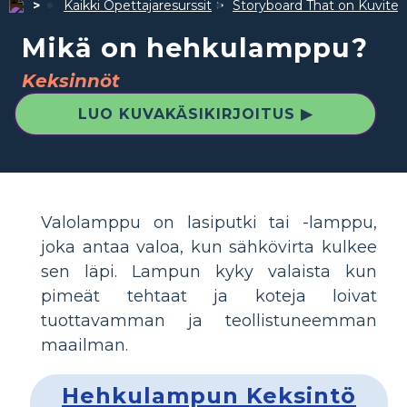
Kaikki Opettajaresurssit
Storyboard That on Kuvite
Mikä on hehkulamppu?
Keksinnöt
LUO KUVAKÄSIKIRJOITUS ▶
Valolamppu on lasiputki tai -lamppu,
joka antaa valoa, kun sähkövirta kulkee
sen läpi. Lampun kyky valaista kun
pimeät tehtaat ja koteja loivat
tuottavamman ja teollistuneemman
maailman.
Hehkulampun Keksintö