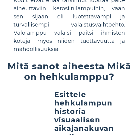
Kodit eivät enää tarvinnut luottaa palo-
aiheuttaviin kerosiinilampuihin, vaan
sen sijaan oli luotettavampi ja
turvallisempi valaistusvaihtoehto.
Valolamppu valaisi paitsi ihmisten
koteja, myös niiden tuottavuutta ja
mahdollisuuksia.
Mitä sanot aiheesta Mikä
on hehkulamppu?
Esittele
hehkulampun
historia
visuaalisen
aikajanakuvan