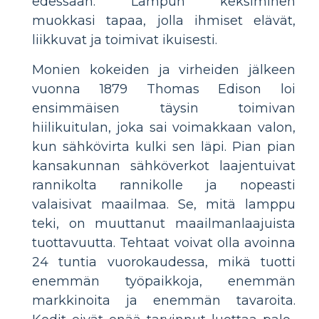
edessään. Lampun keksiminen
muokkasi tapaa, jolla ihmiset elävät,
liikkuvat ja toimivat ikuisesti.
Monien kokeiden ja virheiden jälkeen
vuonna 1879 Thomas Edison loi
ensimmäisen täysin toimivan
hiilikuitulan, joka sai voimakkaan valon,
kun sähkövirta kulki sen läpi. Pian pian
kansakunnan sähköverkot laajentuivat
rannikolta rannikolle ja nopeasti
valaisivat maailmaa. Se, mitä lamppu
teki, on muuttanut maailmanlaajuista
tuottavuutta. Tehtaat voivat olla avoinna
24 tuntia vuorokaudessa, mikä tuotti
enemmän työpaikkoja, enemmän
markkinoita ja enemmän tavaroita.