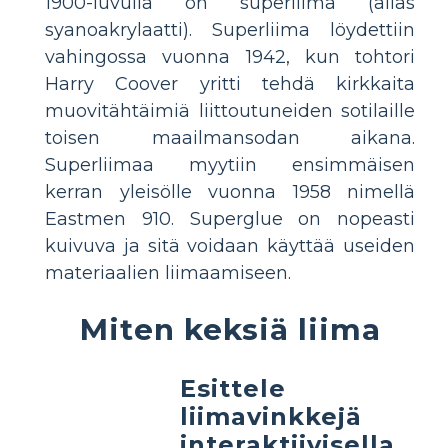
1900-luvulla on superliima (alias
syanoakrylaatti). Superliima löydettiin
vahingossa vuonna 1942, kun tohtori
Harry Coover yritti tehdä kirkkaita
muovitähtäimiä liittoutuneiden sotilaille
toisen maailmansodan aikana.
Superliimaa myytiin ensimmäisen
kerran yleisölle vuonna 1958 nimellä
Eastmen 910. Superglue on nopeasti
kuivuva ja sitä voidaan käyttää useiden
materiaalien liimaamiseen.
Miten keksiä liima
Esittele
liimavinkkejä
interaktiivisella