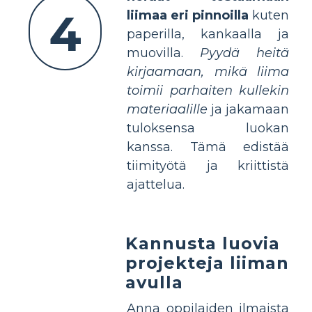
4
liimaa eri pinnoilla
kuten
paperilla, kankaalla ja
muovilla.
Pyydä heitä
kirjaamaan, mikä liima
toimii parhaiten kullekin
materiaalille
ja jakamaan
tuloksensa luokan
kanssa. Tämä edistää
tiimityötä ja kriittistä
ajattelua.
Kannusta luovia
projekteja liiman
avulla
Anna oppilaiden ilmaista