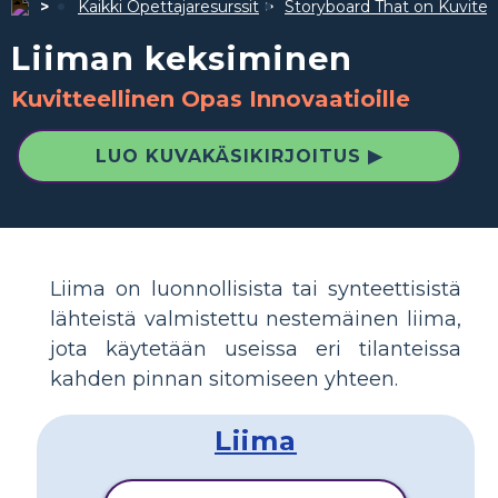
Kaikki Opettajaresurssit
Storyboard That on Kuvite
Liiman keksiminen
Kuvitteellinen Opas Innovaatioille
LUO KUVAKÄSIKIRJOITUS ▶
Liima on luonnollisista tai synteettisistä
lähteistä valmistettu nestemäinen liima,
jota käytetään useissa eri tilanteissa
kahden pinnan sitomiseen yhteen.
Liima