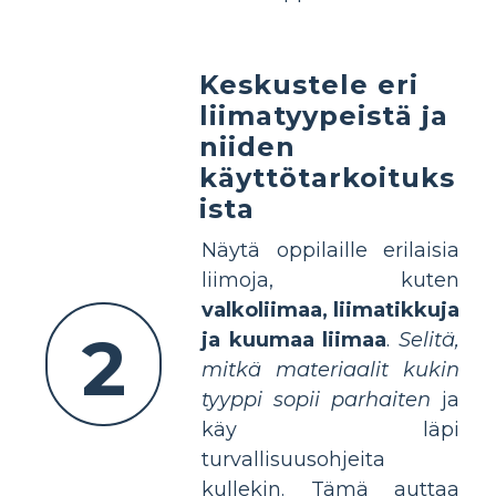
Keskustele eri
liimatyypeistä ja
niiden
käyttötarkoituks
ista
Näytä oppilaille erilaisia
liimoja, kuten
valkoliimaa, liimatikkuja
2
ja kuumaa liimaa
.
Selitä,
mitkä materiaalit kukin
tyyppi sopii parhaiten
ja
käy läpi
turvallisuusohjeita
kullekin. Tämä auttaa