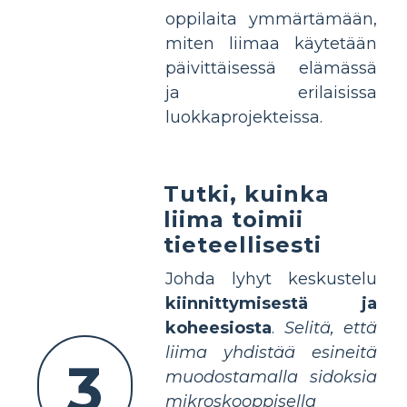
oppilaita ymmärtämään,
miten liimaa käytetään
päivittäisessä elämässä
ja erilaisissa
luokkaprojekteissa.
Tutki, kuinka
liima toimii
tieteellisesti
Johda lyhyt keskustelu
kiinnittymisestä ja
koheesiosta
.
Selitä, että
liima yhdistää esineitä
3
muodostamalla sidoksia
mikroskooppisella