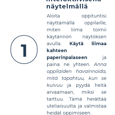
näytelmällä
Aloita oppituntisi
näyttämällä oppilaille,
miten liima toimii
käytännön näytöksen
1
avulla.
Käytä liimaa
kahteen
paperinpalaseen
ja
paina ne yhteen.
Anna
oppilaiden havainnoida,
mitä tapahtuu, kun se
kuivuu
ja pyydä heitä
arvaamaan, miksi se
tarttuu. Tämä herättää
uteliaisuutta ja valmistaa
heidät oppimiseen.