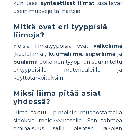
kun taas
synteettiset liimat
sisältävät
usein muoveja tai hartsia.
Mitkä ovat eri tyyppisiä
liimoja?
Yleisiä liimatyyppisiä ovat
valkoliima
(koululiima),
kuumaliima
,
superliima
ja
puuliima
. Jokainen tyyppi on suunniteltu
erityyppisille materiaaleille ja
käyttötarkoituksiin.
Miksi liima pitää asiat
yhdessä?
Liima tarttuu pintoihin muodostamalla
sidoksia molekyylitasolla. Sen tahmea
ominaisuus sallii pienten rakojen