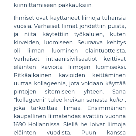
kiinnittämiseen pakkauksiin.
Ihmiset ovat käyttäneet liimoja tuhansia
vuosia. Varhaiset liimat johdettiin puista,
ja niitä käytettiin työkalujen, kuten
kirveiden, luomiseen. Seuraava kehitys
oli liiman luominen eläintuotteista.
Varhaiset intiaanisivilisaatiot keittivät
eläinten kavioita liimojen luomiseksi.
Pitkäaikainen kavioiden keittäminen
uuttaa kollageenia, jota voidaan käyttää
pintojen sitomiseen yhteen. Sana
"kollageeni" tulee kreikan sanasta
kolla
,
joka tarkoittaa liimaa. Ensimmäinen
kaupallinen liimatehdas avattiin vuonna
1690 Hollannissa. Siellä he loivat liimoja
eläinten vuodista. Puun kanssa