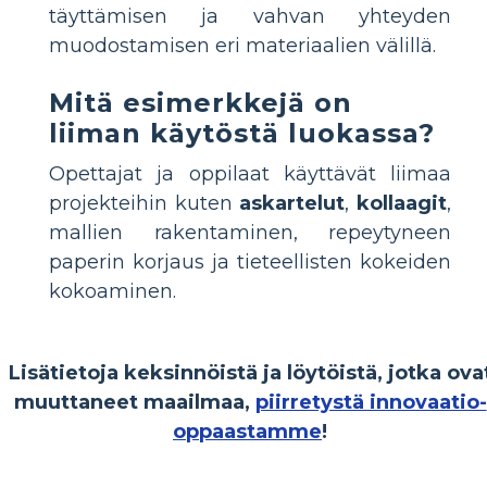
täyttämisen ja vahvan yhteyden
muodostamisen eri materiaalien välillä.
Mitä esimerkkejä on
liiman käytöstä luokassa?
Opettajat ja oppilaat käyttävät liimaa
projekteihin kuten
askartelut
,
kollaagit
,
mallien rakentaminen, repeytyneen
paperin korjaus ja tieteellisten kokeiden
kokoaminen.
Lisätietoja keksinnöistä ja löytöistä, jotka ova
muuttaneet maailmaa,
piirretystä innovaatio-
oppaastamme
!