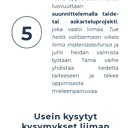
luovuuttaan
suunnittelemalla taide-
tai askarteluprojekti
,
5
joka vaatii liimaa.
Tue
heitä valitsemaan oikea
liima materiaaleihinsa
ja
juhli heidän valmista
työtään. Tämä vaihe
yhdistää tiedettä
taiteeseen ja tekee
oppimisesta
mieleenpainuvaa.
Usein kysytyt
kysymykset liiman