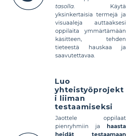
tasolla
. Käytä
yksinkertaisia termejä ja
visuaaleja auttaaksesi
oppilaita ymmärtämään
käsitteen, tehden
tieteestä hauskaa ja
saavutettavaa.
Luo
yhteistyöprojekt
i liiman
testaamiseksi
Jaottele oppilaat
pienryhmiin ja
haasta
heidät testaamaan