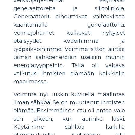
verkkojärjestelmät käyttävät
generaattoreita ja siirtolinjoja.
Generaattorit aiheuttavat vaihtovirtaa
kääntämällä generaattoria.
Voimajohtimet kulkevat nykyiset
etäisyydet kodeihimme ja
työpaikkoihimme. Voimme sitten siirtää
tämän sähköenergian useisiin muihin
energiatyyppeihin. Tällä oli valtava
vaikutus ihmisten elämään kaikkialla
maailmassa.
Voimme nyt tuskin kuvitella maailmaa
ilman sähköä. Se on muuttanut ihmisten
elämää. Ensimmäinen etu oli antaa valo
sen jälkeen, kun aurinko laski.
Käytämme sähköä kaikilla
elämänalueilla: käytämme sitä