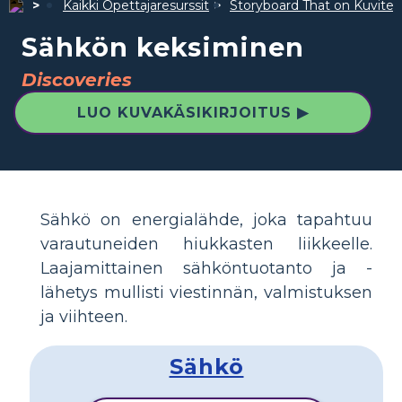
Kaikki Opettajaresurssit
Storyboard That on Kuvite
Sähkön keksiminen
Discoveries
LUO KUVAKÄSIKIRJOITUS ▶
Sähkö on energialähde, joka tapahtuu
varautuneiden hiukkasten liikkeelle.
Laajamittainen sähköntuotanto ja -
lähetys mullisti viestinnän, valmistuksen
ja viihteen.
Sähkö