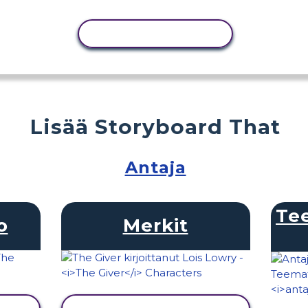
KOPIOI TOIMINTO
Lisää Storyboard That
Antaja
Tee
o
Merkit