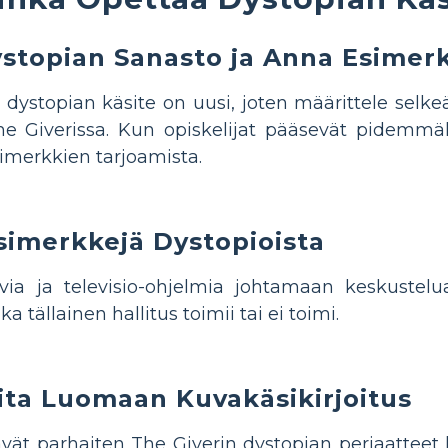
ystopian Sanasto ja Anna Esimer
le dystopian käsite on uusi, joten määrittele sel
he Giverissa. Kun opiskelijat pääsevät pidemmä
imerkkien tarjoamista.
simerkkejä Dystopioista
uvia ja televisio-ohjelmia johtamaan keskustelua
nka tällainen hallitus toimii tai ei toimi.
ita Luomaan Kuvakäsikirjoitus
vät parhaiten The Giverin dystopian periaatteet 