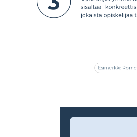
3
sisältää konkreetti
jokaista opiskelijaa