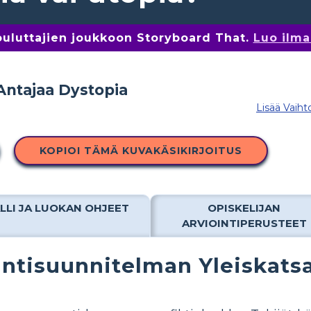
kouluttajien joukkoon Storyboard That.
Luo ilma
Lisää Vaiht
KOPIOI TÄMÄ KUVAKÄSIKIRJOITUS
LLI JA LUOKAN OHJEET
OPISKELIJAN
ARVIOINTIPERUSTEET
ntisuunnitelman Yleiskats