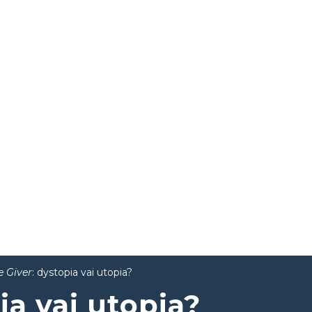
e Giver
: dystopia vai utopia?
ia vai utopia?