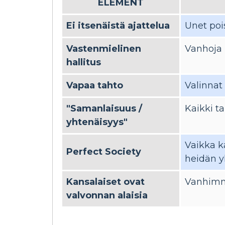
ELEMENT
Ei itsenäistä ajattelua
Unet pois
Vastenmielinen
Vanhoja 
hallitus
Vapaa tahto
Valinnat
"Samanlaisuus /
Kaikki ta
yhtenäisyys"
Vaikka k
Perfect Society
heidän y
Kansalaiset ovat
Vanhimma
valvonnan alaisia