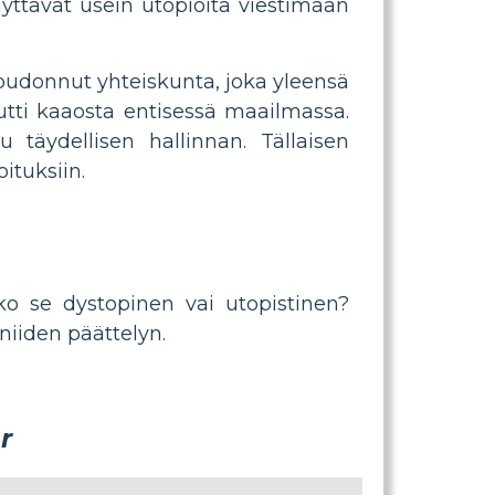
äyttävät usein utopioita viestimään
 pudonnut yhteiskunta, joka yleensä
utti kaaosta entisessä maailmassa.
 täydellisen hallinnan. Tällaisen
ituksiin.
ko se dystopinen vai utopistinen?
niiden päättelyn.
r