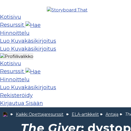
Kotisivu
Resurssit
Hinnoittelu
Luo Kuvakäsikirjoitus
Luo Kuvakäsikirjoitus
Kotisivu
Resurssit
Hinnoittelu
Luo Kuvakäsikirjoitus
Rekisteröidy
Kirjautua Sisään
Kaikki Opettajaresurssit
ELA-artikkelit
Antaja
Th
The Giver
: dystop