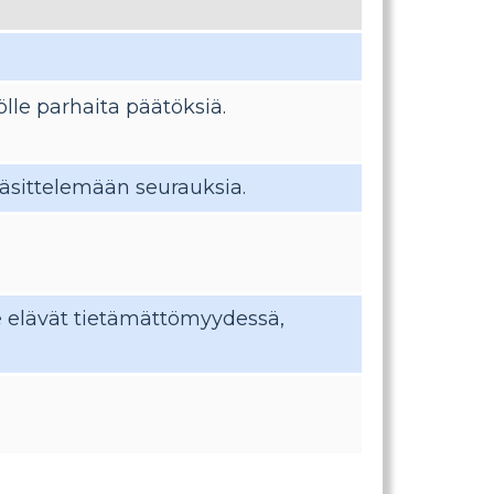
lle parhaita päätöksiä.
käsittelemään seurauksia.
he elävät tietämättömyydessä,