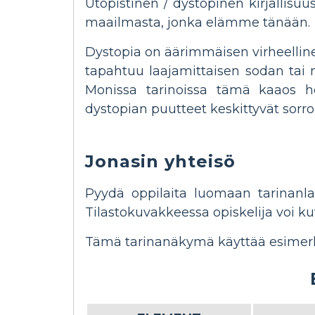
Utopistinen / dystopinen kirjallisu
maailmasta, jonka elämme tänään.
Dystopia on äärimmäisen virheelline
tapahtuu laajamittaisen sodan tai 
Monissa tarinoissa tämä kaaos her
dystopian puutteet keskittyvät sorr
Jonasin yhteisö
Pyydä oppilaita luomaan tarinanla
Tilastokuvakkeessa opiskelija voi ku
Tämä tarinanäkymä käyttää esimerkk