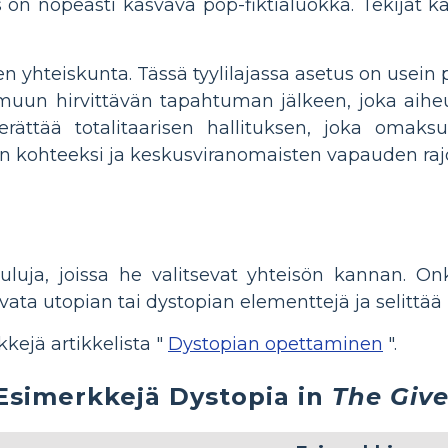
us on nopeasti kasvava pop-fiktialuokka. Tekijät k
n yhteiskunta. Tässä tyylilajassa asetus on usein
muun hirvittävän tapahtuman jälkeen, joka aihe
ättää totalitaarisen hallituksen, joka omaksuu
on kohteeksi ja keskusviranomaisten vapauden rajo
uluja, joissa he valitsevat yhteisön kannan. On
vata utopian tai dystopian elementtejä ja selittää 
ejä artikkelista "
Dystopian opettaminen
".
Esimerkkejä Dystopia in
The Give