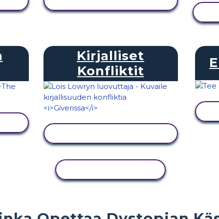
NÄYTÄ TOIMINTA
n
Kirjalliset
E
Konfliktit
NÄYTÄ TOIMINTA
KOPIOI TOIMINTO
inka Opettaa Dystopian Käs