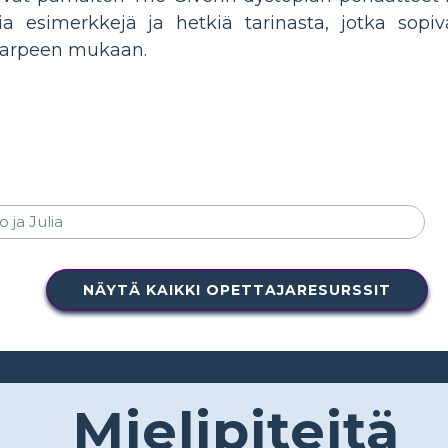
sia esimerkkejä ja hetkiä tarinasta, jotka sop
 tarpeen mukaan.
NÄYTÄ KAIKKI OPETTAJARESURSSIT
Mielipiteitä