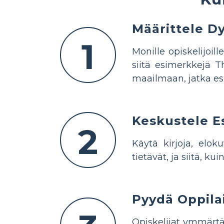
Määrittele D
1
Monille opiskelijoil
siitä esimerkkejä T
maailmaan, jatka es
Keskustele E
2
Käytä kirjoja, elok
tietävät, ja siitä, kui
Pyydä Oppila
Opiskelijat ymmärtä