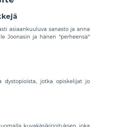
kkejä
keästi asiaankuuluva sanasto ja anna
lle Joonasin ja hänen "perheensä"
 dystopioista, jotka opiskelijat jo
luomalla kuvakäsikirjoituksen, joka