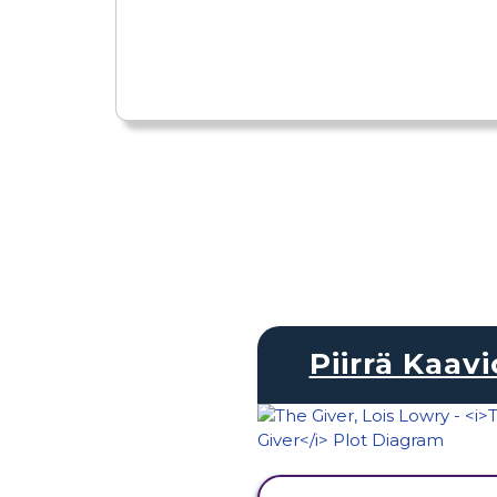
Piirrä Kaavi