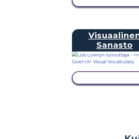
NÄYTÄ TOIMINTA
Visuaaline
Sanasto
NÄYTÄ TOIMINTA
Ku