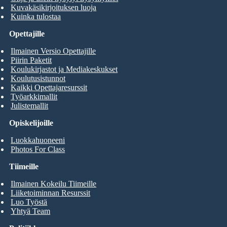
Kuvakäsikirjoituksen luoja
Kuinka tulostaa
Opettajille
Ilmainen Versio Opettajille
Piirin Paketit
Koulukirjastot ja Mediakeskukset
Koulutusistunnot
Kaikki Opettajaresurssit
Työarkkimallit
Julistemallit
Opiskelijoille
Luokkahuoneeni
Photos For Class
Tiimeille
Ilmainen Kokeilu Tiimeille
Liiketoiminnan Resurssit
Luo Työstä
Yhtyä Team