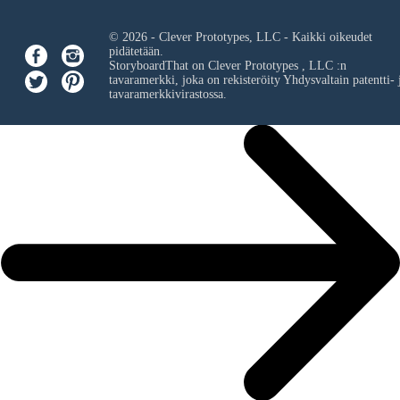
© 2026 - Clever Prototypes, LLC - Kaikki oikeudet
pidätetään.
StoryboardThat on
Clever Prototypes , LLC
:n
tavaramerkki, joka on rekisteröity Yhdysvaltain patentti- 
tavaramerkkivirastossa.