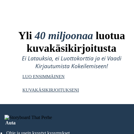
Yli
40 miljoonaa
luotua
kuvakäsikirjoitusta
Ei Latauksia, ei Luottokorttia ja ei Vaadi
Kirjautumista Kokeilemiseen!
LUO ENSIMMÄINEN
KUVAKÄSIKIRJOITUKSENI
Auta
Ohje ja usein kysytyt kysymykset