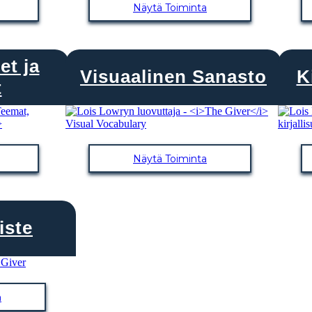
Näytä Toiminta
et ja
Visuaalinen Sanasto
K
t
Näytä Toiminta
iste
a