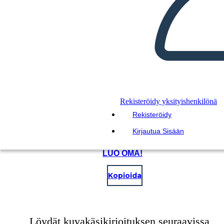
Rekisteröidy yksityishenkilönä
Rekisteröidy
Kirjautua Sisään
LUO OMA!
Kopioida
Löydät kuvakäsikirjoituksen seuraavissa