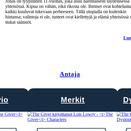
Jonas on tyypillinen 11-vuotias, joka asuu näennäisesti täydellisessä
yhteisössä. Kipua on vähän, eikä rikosta ole. Ihmiset ovat kohteliaita
kaikki kuuluvat tukevaan perheeseen. Tällä utopialla on kuitenkin
hintansa; valintoja ei ole, tunteet ovat kiellettyjä ja elämä yhteisössä
tiukat säännöt.
Lue
Antaja
vio
Merkit
D