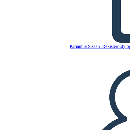
Antajan Elokuvajuliste
Kopioi tämä kuvakäsikirjoitus
Kirjautua Sisään
Rekisteröidy op
LUO KUVAKÄSIKIRJOITUS
TOISTA DIAESITYS
LUE MINULLE