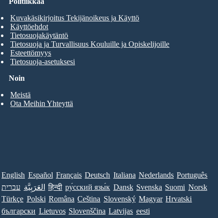
Politiikkaa
Kuvakäsikirjoitus Tekijänoikeus ja Käyttö
Käyttöehdot
Tietosuojakäytäntö
Tietosuoja ja Turvallisuus Kouluille ja Opiskelijoille
Esteettömyys
Tietosuoja-asetuksesi
Noin
Meistä
Ota Meihin Yhteyttä
English
Español
Français
Deutsch
Italiana
Nederlands
Português
עברית
العَرَبِيَّة
हिन्दी
ру́сский язы́к
Dansk
Svenska
Suomi
Norsk
Türkçe
Polski
Româna
Ceština
Slovenský
Magyar
Hrvatski
български
Lietuvos
Slovenščina
Latvijas
eesti