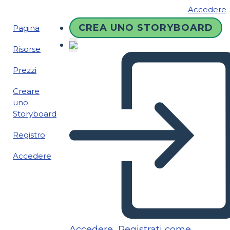
Accedere
CREA UNO STORYBOARD
Pagina
Risorse
Prezzi
Creare
uno
Storyboard
Registro
Accedere
Accedere
Registrati come