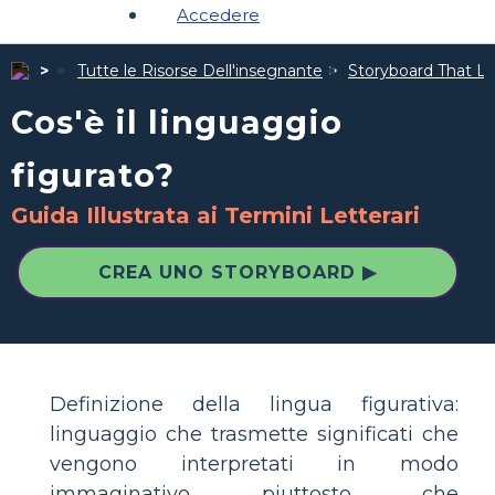
Accedere
Tutte le Risorse Dell'insegnante
Storyboard That Le 
Cos'è il linguaggio
figurato?
Guida Illustrata ai Termini Letterari
CREA UNO STORYBOARD ▶
Definizione della lingua figurativa:
linguaggio che trasmette significati che
vengono interpretati in modo
immaginativo piuttosto che