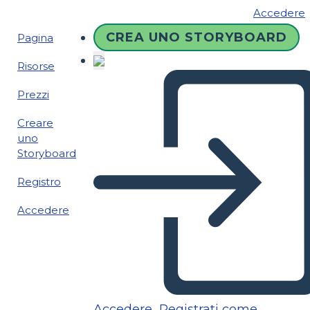
Accedere
CREA UNO STORYBOARD
Pagina
Risorse
Prezzi
Creare
uno
Storyboard
Registro
Accedere
Accedere
Registrati come