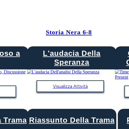
Storia Nera 6-8
oso a
L'audacia Della
Speranza
Visualizza Attività
a Trama
Riassunto Della Trama