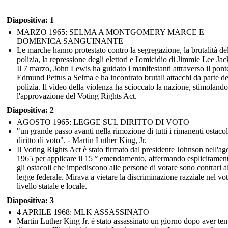
Diapositiva: 1
MARZO 1965: SELMA A MONTGOMERY MARCE E
DOMENICA SANGUINANTE
Le marche hanno protestato contro la segregazione, la brutalità de
polizia, la repressione degli elettori e l'omicidio di Jimmie Lee Ja
Il 7 marzo, John Lewis ha guidato i manifestanti attraverso il pont
Edmund Pettus a Selma e ha incontrato brutali attacchi da parte de
polizia. Il video della violenza ha scioccato la nazione, stimolando
l'approvazione del Voting Rights Act.
Diapositiva: 2
AGOSTO 1965: LEGGE SUL DIRITTO DI VOTO
"un grande passo avanti nella rimozione di tutti i rimanenti ostacol
diritto di voto". - Martin Luther King, Jr.
Il Voting Rights Act è stato firmato dal presidente Johnson nell'ag
1965 per applicare il 15 ° emendamento, affermando esplicitamen
gli ostacoli che impediscono alle persone di votare sono contrari a
legge federale. Mirava a vietare la discriminazione razziale nel vo
livello statale e locale.
Diapositiva: 3
4 APRILE 1968: MLK ASSASSINATO
Martin Luther King Jr. è stato assassinato un giorno dopo aver te