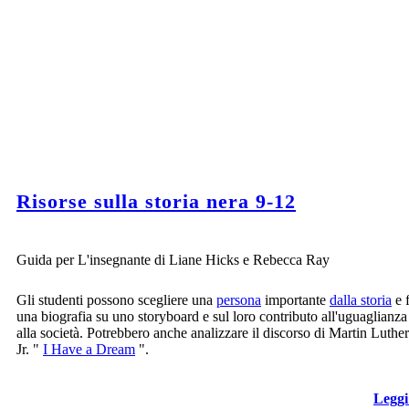
Risorse sulla storia nera 9-12
Guida per L'insegnante di Liane Hicks e Rebecca Ray
Gli studenti possono scegliere una
persona
importante
dalla storia
e 
una biografia su uno storyboard e sul loro contributo all'uguaglianza 
alla società. Potrebbero anche analizzare il discorso di Martin Luthe
Jr. "
I Have a Dream
".
Leggi