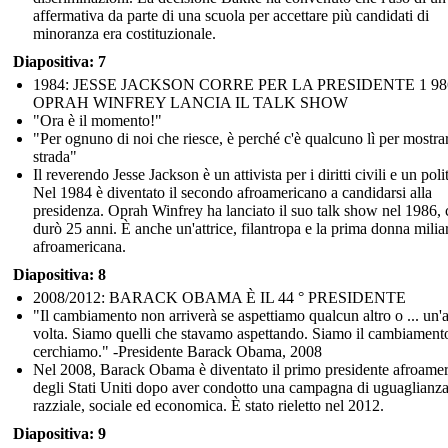
affermativa da parte di una scuola per accettare più candidati di
minoranza era costituzionale.
Diapositiva: 7
1984: JESSE JACKSON CORRE PER LA PRESIDENTE 1 98
OPRAH WINFREY LANCIA IL TALK SHOW
"Ora è il momento!"
"Per ognuno di noi che riesce, è perché c'è qualcuno lì per mostrar
strada"
Il reverendo Jesse Jackson è un attivista per i diritti civili e un poli
Nel 1984 è diventato il secondo afroamericano a candidarsi alla
presidenza. Oprah Winfrey ha lanciato il suo talk show nel 1986, 
durò 25 anni. È anche un'attrice, filantropa e la prima donna milia
afroamericana.
Diapositiva: 8
2008/2012: BARACK OBAMA È IL 44 ° PRESIDENTE
"Il cambiamento non arriverà se aspettiamo qualcun altro o ... un'a
volta. Siamo quelli che stavamo aspettando. Siamo il cambiament
cerchiamo." -Presidente Barack Obama, 2008
Nel 2008, Barack Obama è diventato il primo presidente afroame
degli Stati Uniti dopo aver condotto una campagna di uguaglianz
razziale, sociale ed economica. È stato rieletto nel 2012.
Diapositiva: 9