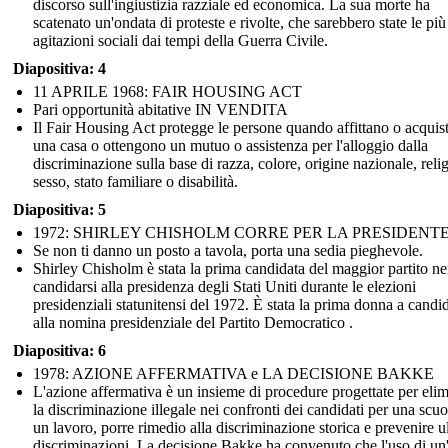
discorso sull'ingiustizia razziale ed economica. La sua morte ha
scatenato un'ondata di proteste e rivolte, che sarebbero state le più
agitazioni sociali dai tempi della Guerra Civile.
Diapositiva: 4
11 APRILE 1968: FAIR HOUSING ACT
Pari opportunità abitative IN VENDITA
Il Fair Housing Act protegge le persone quando affittano o acquis
una casa o ottengono un mutuo o assistenza per l'alloggio dalla
discriminazione sulla base di razza, colore, origine nazionale, reli
sesso, stato familiare o disabilità.
Diapositiva: 5
1972: SHIRLEY CHISHOLM CORRE PER LA PRESIDENT
Se non ti danno un posto a tavola, porta una sedia pieghevole.
Shirley Chisholm è stata la prima candidata del maggior partito ne
candidarsi alla presidenza degli Stati Uniti durante le elezioni
presidenziali statunitensi del 1972. È stata la prima donna a candid
alla nomina presidenziale del Partito Democratico .
Diapositiva: 6
1978: AZIONE AFFERMATIVA e LA DECISIONE BAKKE
L'azione affermativa è un insieme di procedure progettate per eli
la discriminazione illegale nei confronti dei candidati per una scuo
un lavoro, porre rimedio alla discriminazione storica e prevenire ul
discriminazioni. La decisione Bakke ha convenuto che l'uso di un