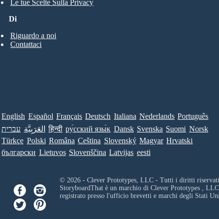
Le tue Scelte Sulla Privacy
Di
Riguardo a noi
Contattaci
English
Español
Français
Deutsch
Italiana
Nederlands
Português
עברית
العَرَبِيَّة
हिन्दी
ру́сский язы́к
Dansk
Svenska
Suomi
Norsk
Türkçe
Polski
Româna
Ceština
Slovenský
Magyar
Hrvatski
български
Lietuvos
Slovenščina
Latvijas
eesti
© 2026 - Clever Prototypes, LLC - Tutti i diritti riservati
StoryboardThat è un marchio di
Clever Prototypes , LLC
registrato presso l'ufficio brevetti e marchi degli Stati Uni