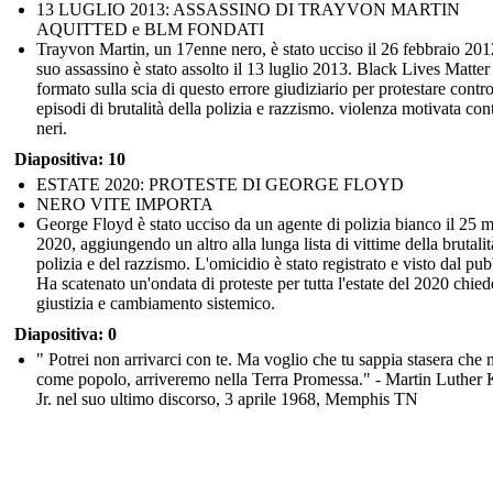
13 LUGLIO 2013: ASSASSINO DI TRAYVON MARTIN
AQUITTED e BLM FONDATI
Trayvon Martin, un 17enne nero, è stato ucciso il 26 febbraio 2012
suo assassino è stato assolto il 13 luglio 2013. Black Lives Matter 
formato sulla scia di questo errore giudiziario per protestare contro
episodi di brutalità della polizia e razzismo. violenza motivata cont
neri.
Diapositiva: 10
ESTATE 2020: PROTESTE DI GEORGE FLOYD
NERO VITE IMPORTA
George Floyd è stato ucciso da un agente di polizia bianco il 25 
2020, aggiungendo un altro alla lunga lista di vittime della brutalit
polizia e del razzismo. L'omicidio è stato registrato e visto dal pub
Ha scatenato un'ondata di proteste per tutta l'estate del 2020 chie
giustizia e cambiamento sistemico.
Diapositiva: 0
" Potrei non arrivarci con te. Ma voglio che tu sappia stasera che n
come popolo, arriveremo nella Terra Promessa." - Martin Luther 
Jr. nel suo ultimo discorso, 3 aprile 1968, Memphis TN