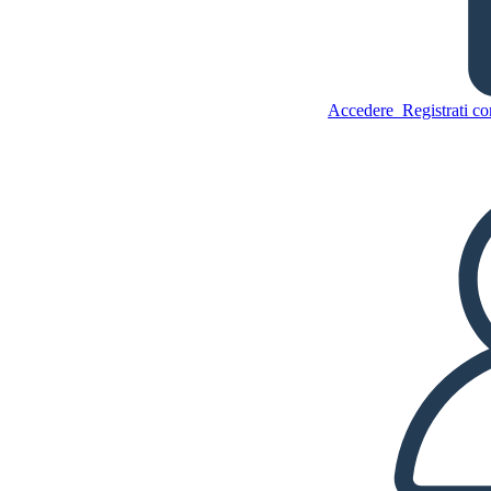
Il Diagramma Plot Hunger
Accedere
Registrati c
Games
Copia questo Storyboard
CREARE UNO STORYBOARD
Copia questo Storyboard
CREARE UNO STORYBOARD
RIPRODURRE LA PRESENTAZIONE
LEGGIMI