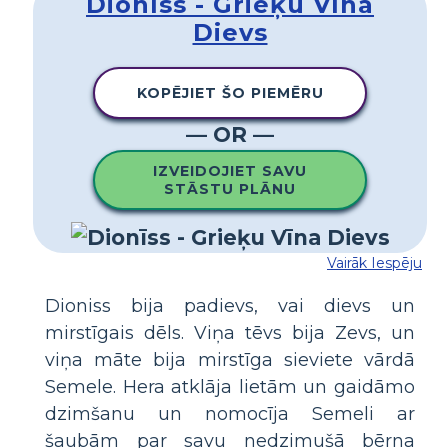
Dionīss - Grieķu Vīna
Dievs
KOPĒJIET ŠO PIEMĒRU
— OR —
IZVEIDOJIET SAVU
STĀSTU PLĀNU
Vairāk Iespēju
Dioniss bija padievs, vai dievs un
mirstīgais dēls. Viņa tēvs bija Zevs, un
viņa māte bija mirstīga sieviete vārdā
Semele. Hera atklāja lietām un gaidāmo
dzimšanu un nomocīja Semeli ar
šaubām par savu nedzimušā bērna