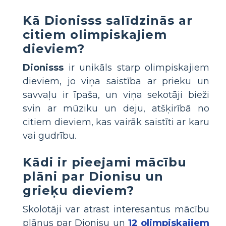
Kā Dionisss salīdzinās ar
citiem olimpiskajiem
dieviem?
Dionisss
ir unikāls starp olimpiskajiem
dieviem, jo viņa saistība ar prieku un
savvaļu ir īpaša, un viņa sekotāji bieži
svin ar mūziku un deju, atšķirībā no
citiem dieviem, kas vairāk saistīti ar karu
vai gudrību.
Kādi ir pieejami mācību
plāni par Dionisu un
grieķu dieviem?
Skolotāji var atrast interesantus mācību
plānus par Dionisu un
12 olimpiskajiem