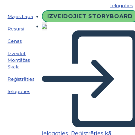
Ielogoties
IZVEIDOJIET STORYBOARD
Mājas Lapa
Resursi
Cenas
Izveidot
Montāžas
Skala
Reģistrēties
Ielogoties
Ielogoties
Reģistrēties kā