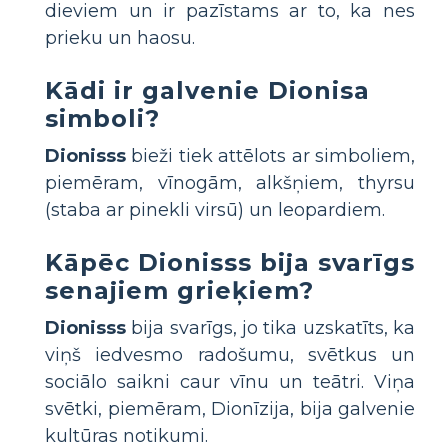
dieviem un ir pazīstams ar to, ka nes
prieku un haosu.
Kādi ir galvenie Dionisa
simboli?
Dionisss
bieži tiek attēlots ar simboliem,
piemēram, vīnogām, alkšņiem, thyrsu
(staba ar pinekli virsū) un leopardiem.
Kāpēc Dionisss bija svarīgs
senajiem grieķiem?
Dionisss
bija svarīgs, jo tika uzskatīts, ka
viņš iedvesmo radošumu, svētkus un
sociālo saikni caur vīnu un teātri. Viņa
svētki, piemēram, Dionīzija, bija galvenie
kultūras notikumi.