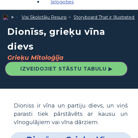
Ielogoties
Visi Skolotāju Resursi
Storyboard That ir Illustrated 
Dionīss, grieķu vīna
dievs
Grieķu Mitoloģija
IZVEIDOJIET STĀSTU TABULU ▶
Dioniss ir vīna un partiju dievs, un viņš
parasti tiek pārstāvēts ar kausu un
vīnogulājiem vai vīna dārziem.