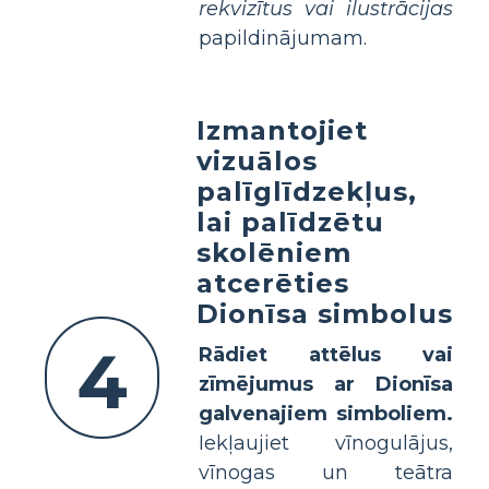
rekvizītus vai ilustrācijas
papildinājumam.
Izmantojiet
vizuālos
palīglīdzekļus,
lai palīdzētu
skolēniem
atcerēties
Dionīsa simbolus
4
Rādiet attēlus vai
zīmējumus ar Dionīsa
galvenajiem simboliem.
Iekļaujiet vīnogulājus,
vīnogas un teātra