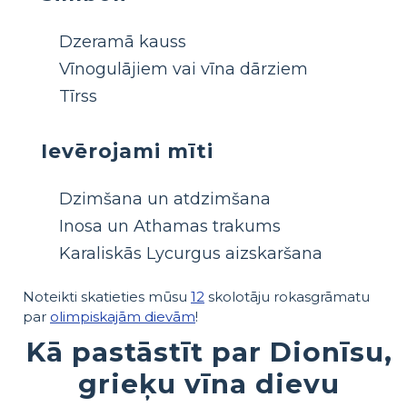
Dzeramā kauss
Vīnogulājiem vai vīna dārziem
Tīrss
Ievērojami mīti
Dzimšana un atdzimšana
Inosa un Athamas trakums
Karaliskās Lycurgus aizskaršana
Noteikti skatieties mūsu
12
skolotāju rokasgrāmatu
par
olimpiskajām dievām
!
Kā pastāstīt par Dionīsu,
grieķu vīna dievu