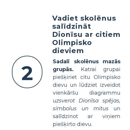
Vadiet skolēnus
salīdzināt
Dionīsu ar citiem
Olimpisko
dieviem
Sadali skolēnus mazās
2
grupās.
Katrai grupai
piešķiriet citu Olimpisko
dievu un lūdziet izveidot
vienkāršu diagrammu
uzsverot Dionīsa spējas,
simbolus un mitus
un
salīdzinot ar viņiem
piešķirto dievu.