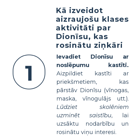
Kā izveidot
aizraujošu klases
aktivitāti par
Dionīsu, kas
rosinātu ziņkāri
Ievadiet Dionīsu ar
1
noslēpumu kastīti.
Aizpildiet kastīti ar
priekšmetiem, kas
pārstāv Dionīsu (vīnogas,
maska, vīnogulājs utt.).
Lūdziet skolēniem
uzminēt saistību
, lai
uzsāktu nodarbību un
rosinātu viņu interesi.