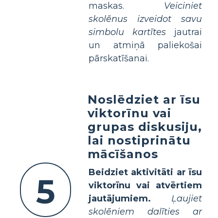
maskas.
Veiciniet
skolēnus izveidot savu
simbolu kartītes
jautrai
un atmiņā paliekošai
pārskatīšanai.
Noslēdziet ar īsu
viktorīnu vai
grupas diskusiju,
lai nostiprinātu
mācīšanos
Beidziet aktivitāti ar īsu
5
viktorīnu vai atvērtiem
jautājumiem.
Ļaujiet
skolēniem dalīties ar