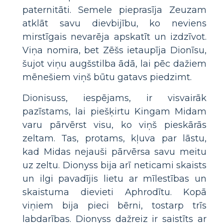
paternitāti. Semele pieprasīja Zeuzam
atklāt savu dievbijību, ko neviens
mirstīgais nevarēja apskatīt un izdzīvot.
Viņa nomira, bet Zēšs ietaupīja Dionīsu,
šujot viņu augšstilba ādā, lai pēc dažiem
mēnešiem viņš būtu gatavs piedzimt.
Dionisuss, iespējams, ir visvairāk
pazīstams, lai piešķirtu Kingam Midam
varu pārvērst visu, ko viņš pieskārās
zeltam. Tas, protams, kļuva par lāstu,
kad Midas nejauši pārvērsa savu meitu
uz zeltu. Dionyss bija arī neticami skaists
un ilgi pavadījis lietu ar mīlestības un
skaistuma dievieti Aphrodītu. Kopā
viņiem bija pieci bērni, tostarp trīs
labdarības. Dionyss dažreiz ir saistīts ar