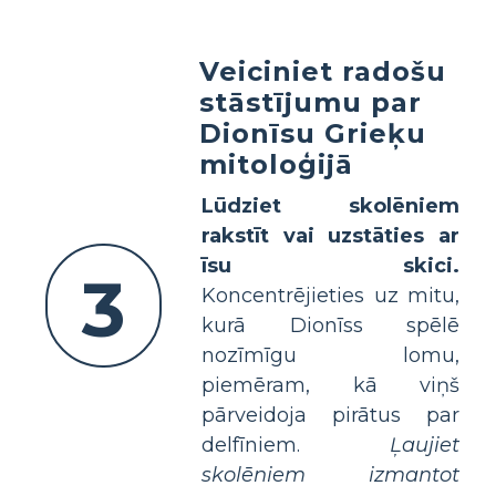
Veiciniet radošu
stāstījumu par
Dionīsu Grieķu
mitoloģijā
Lūdziet skolēniem
rakstīt vai uzstāties ar
īsu skici.
3
Koncentrējieties uz mitu,
kurā Dionīss spēlē
nozīmīgu lomu,
piemēram, kā viņš
pārveidoja pirātus par
delfīniem.
Ļaujiet
skolēniem izmantot