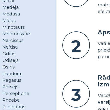
Ma'at
mate
Medeja
efekt
Medusa
Midas
Minotaurs
Aps
Mnemosyne
2
Narcissus
Vadie
Neftisa
priek
Odins
pārnē
Odisejs
Osiris
Pandora
Rād
Pegasus
izm
Persejs
3
Persephone
Vecā
Phoebe
vers
Poseidons
vajad