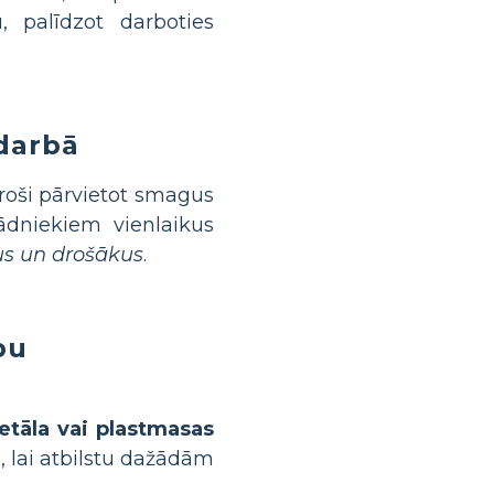
, palīdzot darboties
darbā
roši pārvietot smagus
rādniekiem vienlaikus
us un drošākus
.
pu
tāla vai plastmasas
ā, lai atbilstu dažādām