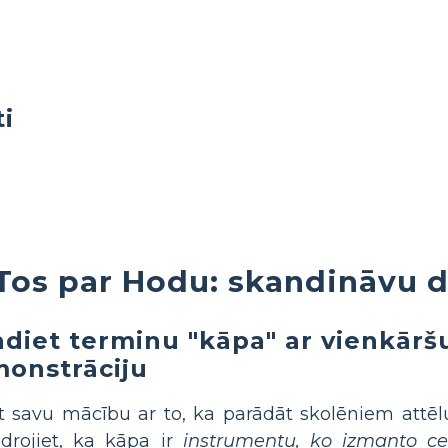
ti
Tos par Hodu: skandināvu 
adiet terminu "kāpa" ar vienkārš
onstrāciju
t savu mācību ar to, ka parādāt skolēniem attē
idrojiet, ka kāpa ir
instrumentu, ko izmanto cel