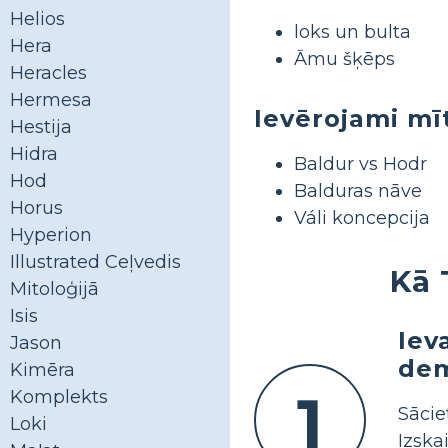
Helios
loks un bulta
Hera
Āmu šķēps
Heracles
Hermesa
Ievērojami mī
Hestija
Hidra
Baldur vs Hodr
Hod
Balduras nāve
Horus
Váli koncepcija
Hyperion
Illustrated Ceļvedis
Kā 
Mitoloģijā
Isis
Iev
Jason
dem
Kimēra
1
Komplekts
Sācie
Loki
Izska