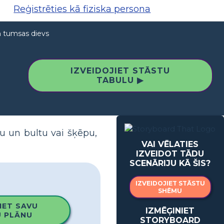
Reģistrēties kā fiziska persona
n tumsas dievs
IZVEIDOJIET STĀSTU
TABULU ▶
alu un bultu vai šķēpu,
VAI VĒLATIES
IZVEIDOT TĀDU
SCENĀRIJU KĀ ŠIS?
IZVEIDOJIET STĀSTU
SHĒMU
IET SAVU
IZMĒĢINIET
 PLĀNU
STORYBOARD