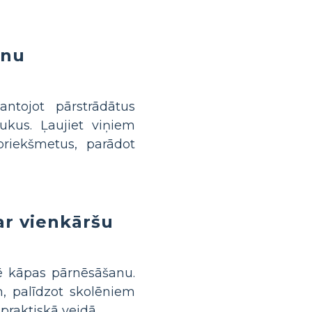
ēnu
antojot pārstrādātus
ukus. Ļaujiet viņiem
priekšmetus, parādot
ar vienkāršu
ē kāpas pārnēsāšanu.
m, palīdzot skolēniem
praktiskā veidā.