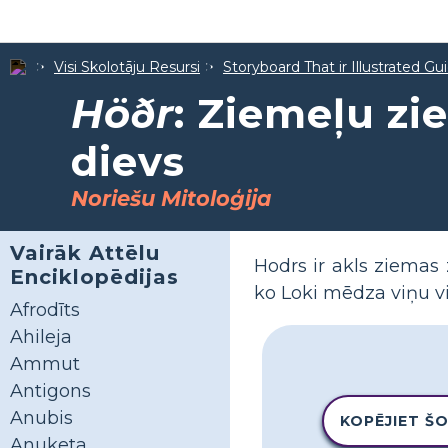
Visi Skolotāju Resursi
Storyboard That ir Illustrated Gu
Höðr
: Ziemeļu z
dievs
Noriešu Mitoloģija
Vairāk Attēlu
Hodrs ir akls ziemas z
Enciklopēdijas
ko Loki mēdza viņu vi
Afrodīts
Ahileja
Ammut
Antigons
Anubis
KOPĒJIET Š
Anuketa