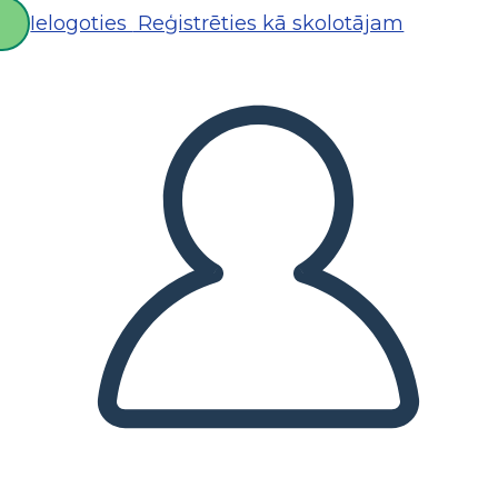
Ielogoties
Reģistrēties kā skolotājam
D