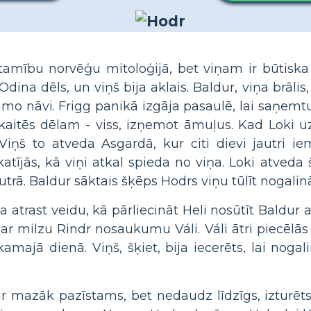
etamību norvēģu mitoloģijā, bet viņam ir būtiska
dina dēls, un viņš bija aklais. Baldur, viņa brālis,
mo nāvi. Frigg panikā izgāja pasaulē, lai saņemtu
kaitēs dēlam - viss, izņemot āmuļus. Kad Loki uz
iņš to atveda Asgardā, kur citi dievi jautri i
atījās, kā viņi atkal spieda no viņa. Loki atved
trā. Baldur sāktais šķēps Hodrs viņu tūlīt nogalinā
atrast veidu, kā pārliecināt Heli nosūtīt Baldur 
r milzu Rindr nosaukumu Váli. Váli ātri piecēlās
majā dienā. Viņš, šķiet, bija iecerēts, lai noga
 ir mazāk pazīstams, bet nedaudz līdzīgs, izturē