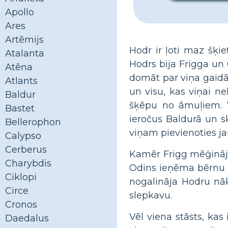
Apollo
Ares
Artēmijs
Hodr ir ļoti maz šķi
Atalanta
Hodrs bija Frigga un O
Atēna
domāt par viņa gaidā
Atlants
un visu, kas viņai ne
Baldur
šķēpu no āmuļiem. V
Bastet
ieročus Baldurā un sk
Bellerophon
viņam pievienoties jau
Calypso
Cerberus
Kamēr Frigg mēģināja 
Charybdis
Odins ieņēma bērnu a
Ciklopi
nogalināja Hodru nāka
Circe
slepkavu.
Cronos
Vēl viena stāsts, kas
Daedalus