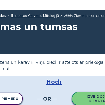
ides
Illustrated Ceļvedis Mitoloģijā
Höðr
: Ziemeļu ziemas u
iemas un tumsas
ēns un karavīri. Viņš bieži ir attēlots ar priekšg
lināt.
Hodr
IZVEIDOJ
— OR —
O PIEMĒRU
STĀSTU