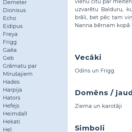
vienu citu par meiten
Demeter
uzvarētu Balduru, k
Dionisus
brāli, bet pēc tam vi
Echo
Nanna bērnam kopā bi
Eidipus
Freya
Frigg
Gaēa
Vecāki
Geb
Grāmatu par
Odins un Frigg
Mirušajiem
Hades
Harpija
Domēns / jau
Hators
Hefejs
Ziema un karotāji
Heimdall
Hekati
Simboli
Hel