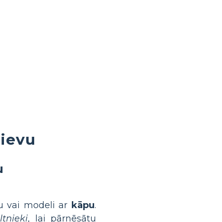
dievu
u
lu vai modeli ar
kāpu
.
tnieki
, lai pārnēsātu