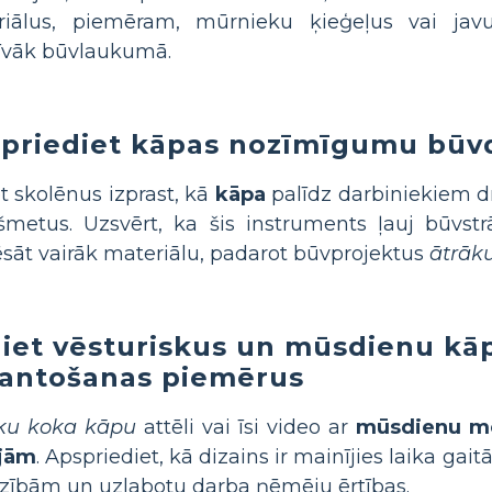
riālus, piemēram, mūrnieku ķieģeļus vai javu
īvāk būvlaukumā.
priediet kāpas nozīmīgumu būv
t skolēnus izprast, kā
kāpa
palīdz darbiniekiem d
šmetus. Uzsvērt, ka šis instruments ļauj būvst
sāt vairāk materiālu, padarot būvprojektus
ātrāk
iet vēsturiskus un mūsdienu kā
antošanas piemērus
ku koka kāpu
attēli vai īsi video ar
mūsdienu me
ijām
. Apspriediet, kā dizains ir mainījies laika gait
zībām un uzlabotu darba ņēmēju ērtības.