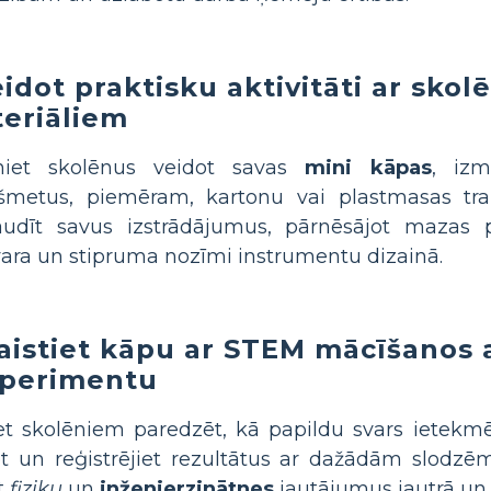
eidot praktisku aktivitāti ar skol
eriāliem
iniet skolēnus veidot savas
mini kāpas
, izm
kšmetus, piemēram, kartonu vai plastmasas tra
audīt savus izstrādājumus, pārnēsājot mazas 
vara un stipruma nozīmi instrumentu dizainā.
aistiet kāpu ar STEM mācīšanos 
perimentu
et skolēniem paredzēt, kā papildu svars ietekm
t un reģistrējiet rezultātus ar dažādām slodzē
t
fiziku
un
inženierzinātnes
jautājumus jautrā un 