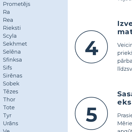
Prometējs
Ra
Rea
Izv
Rieksti
mat
Scyla
4
Sekhmet
Veic
Selēna
prie
Sfinksa
pārb
Sifs
līdzs
Sirēnas
Sobek
Tēzes
Sas
Thor
eks
5
Tote
Prasi
Tyr
Mērie
Urāns
apgū
Ve