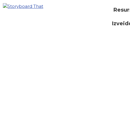
Resur
Izveid