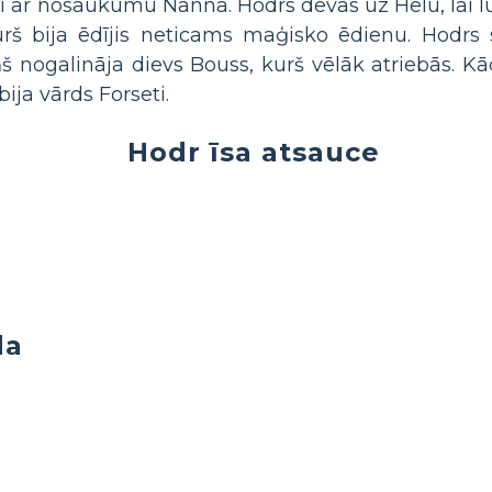
i ar nosaukumu Nanna. Hodrs devās uz Helu, lai lū
urš bija ēdījis neticams maģisko ēdienu. Hodrs 
ņš nogalināja dievs Bouss, kurš vēlāk atriebās. 
ja vārds Forseti.
Hodr īsa atsauce
da