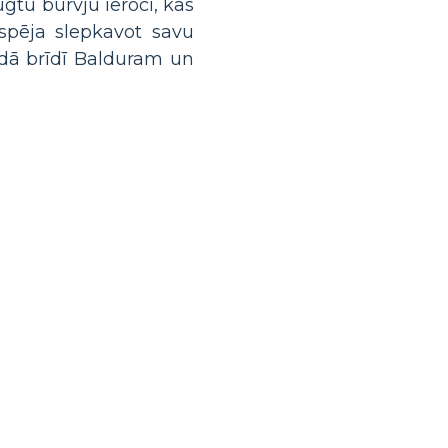
gtu burvju ieroci, kas
spēja slepkavot savu
Kādā brīdī Balduram un