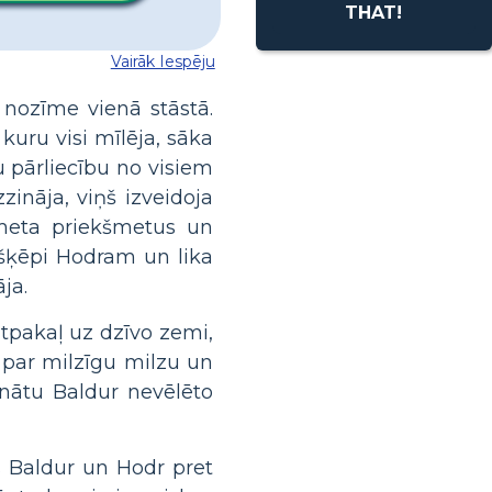
THAT!
Vairāk Iespēju
 nozīme vienā stāstā.
 kuru visi mīlēja, sāka
 pārliecību no visiem
zināja, viņš izveidoja
emeta priekšmetus un
a šķēpi Hodram un lika
ja.
atpakaļ uz dzīvo zemi,
 par milzīgu milzu un
linātu Baldur nevēlēto
ts Baldur un Hodr pret