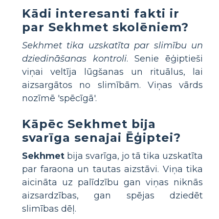
Kādi interesanti fakti ir
par Sekhmet skolēniem?
Sekhmet tika uzskatīta par slimību un
dziedināšanas kontroli
. Senie ēģiptieši
viņai veltīja lūgšanas un rituālus, lai
aizsargātos no slimībām. Viņas vārds
nozīmē 'spēcīgā'.
Kāpēc Sekhmet bija
svarīga senajai Ēģiptei?
Sekhmet
bija svarīga, jo tā tika uzskatīta
par faraona un tautas aizstāvi. Viņa tika
aicināta uz palīdzību gan viņas niknās
aizsardzības, gan spējas dziedēt
slimības dēļ.