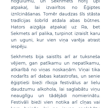
nogulumu, un Sekhmets norij upi
atpakaļ, lai izvairītos no Ēģiptes
iznīcināšanas. Tomēr daudzas šīs stāsta
tradīcijas šobrīd atdala abas būtnes.
Hators aizgāja atpakaļ uz Ra, bet
Sekmets arī palika, turpinot izraisīt karu
un uguni, kur vien viņa varēja atrast
iespēju.
Sekhmets bija saistīts arī ar tuksneša
vējiem, gan patīkamu un nepatīkamu,
atkarībā no viņas noskaņām. Viņai tika
nodarīts arī dabas katastrofas, un senie
ēģiptieši bieži rīkoja festivālus ar lielu
daudzumu alkohola, lai saglabātu viņu
neauglīgu un tādējādi nomierinātu.
Festivāli bieži vien notika arī cīņas vai