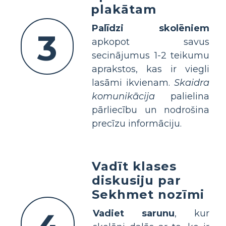
plakātam
Palīdzi skolēniem
3
apkopot savus
secinājumus 1-2 teikumu
aprakstos, kas ir viegli
lasāmi ikvienam.
Skaidra
komunikācija
palielina
pārliecību un nodrošina
precīzu informāciju.
Vadīt klases
diskusiju par
Sekhmet nozīmi
Vadiet sarunu
, kur