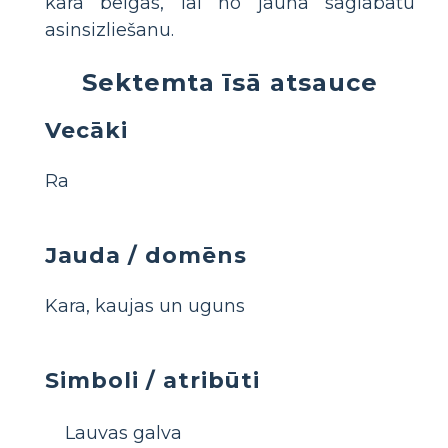
kara beigās, lai no jauna saglabātu
asinsizliešanu.
Sektemta īsā atsauce
Vecāki
Ra
Jauda / domēns
Kara, kaujas un uguns
Simboli / atribūti
Lauvas galva