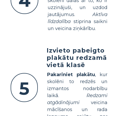
4
skolēni dalās ar to, ko ir
uzzinājuši, un uzdod
jautājumus.
Aktīva
līdzdalība
stiprina saikni
un veicina ziņkārību.
Izvieto pabeigto
plakātu redzamā
vietā klasē
Pakariniet plakātu
, kur
5
skolēni to redzēs un
izmantos nodarbību
laikā.
Redzami
atgādinājumi
veicina
mācīšanos un rada