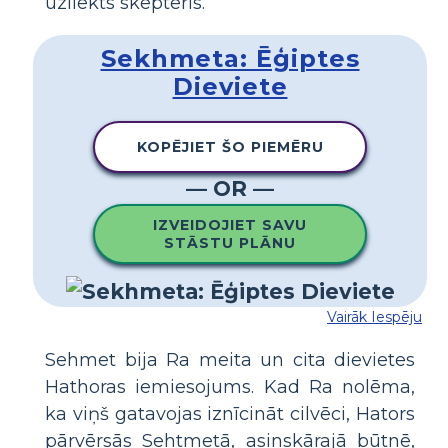
uzliekts skepteris.
Sekhmeta: Ēģiptes
Dieviete
KOPĒJIET ŠO PIEMĒRU
— OR —
IZVEIDOJIET SAVU
STĀSTU PLĀNU
Vairāk Iespēju
Sehmet bija Ra meita un cita dievietes
Hathoras iemiesojums. Kad Ra nolēma,
ka viņš gatavojas iznīcināt cilvēci, Hators
pārvērsās Sehtmetā, asinskārajā būtnē,