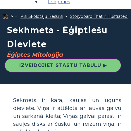
Ielogoties
Visi Skolotāju Resursi
Storyboard That ir Illustrated 
Sekhmeta - Ēģiptiešu
Dieviete
Ēģiptes Mitoloģija
IZVEIDOJIET STĀSTU TABULU ▶
Sekmets ir kara, kaujas un uguns
dieviete. Viņa ir attēlota ar lauvas galvu
un sarkanā kleita; Viņas galvai parasti ir
sauļes disks ar čūsku, un reizēm viņai ir