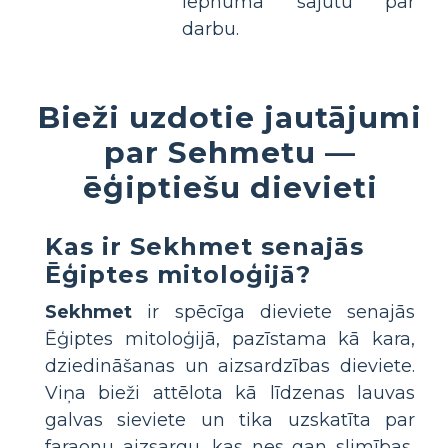
lepnuma sajūtu par
darbu.
Bieži uzdotie jautājumi
par Sehmetu —
ēģiptiešu dievieti
Kas ir Sekhmet senajās
Ēģiptes mitoloģijā?
Sekhmet
ir spēcīga dieviete senajās
Ēģiptes mitoloģijā, pazīstama kā kara,
dziedināšanas un aizsardzības dieviete.
Viņa bieži attēlota kā līdzenas lauvas
galvas sieviete un tika uzskatīta par
faraonu aizsargu, kas nes gan slimības,