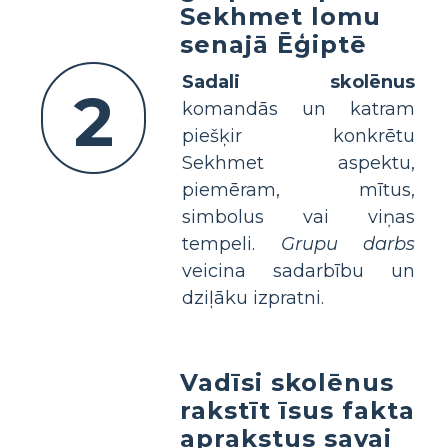
Sekhmet lomu
senajā Ēģiptē
Sadali skolēnus
2
komandās un katram
piešķir konkrētu
Sekhmet aspektu,
piemēram, mītus,
simbolus vai viņas
tempeli.
Grupu darbs
veicina sadarbību un
dziļāku izpratni.
Vadīsi skolēnus
rakstīt īsus fakta
aprakstus savai