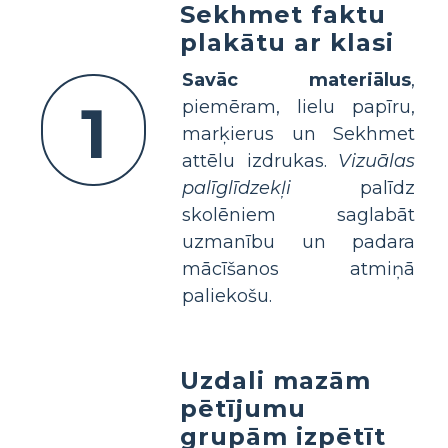
Sekhmet faktu
plakātu ar klasi
Savāc materiālus
,
1
piemēram, lielu papīru,
marķierus un Sekhmet
attēlu izdrukas.
Vizuālas
palīglīdzekļi
palīdz
skolēniem saglabāt
uzmanību un padara
mācīšanos atmiņā
paliekošu.
Uzdali mazām
pētījumu
grupām izpētīt