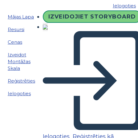
Ielogoties
IZVEIDOJIET STORYBOARD
Mājas Lapa
Resursi
Cenas
Izveidot
Montāžas
Skala
Reģistrēties
Ielogoties
Ielogoties
Reģistrēties kā