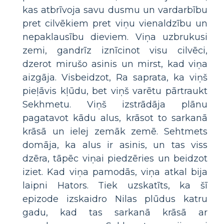
kas atbrīvoja savu dusmu un vardarbību
pret cilvēkiem pret viņu vienaldzību un
nepaklausību dieviem. Viņa uzbrukusi
zemi, gandrīz iznīcinot visu cilvēci,
dzerot mirušo asinis un mirst, kad viņa
aizgāja. Visbeidzot, Ra saprata, ka viņš
pieļāvis kļūdu, bet viņš varētu pārtraukt
Sekhmetu. Viņš izstrādāja plānu
pagatavot kādu alus, krāsot to sarkanā
krāsā un ielej zemāk zemē. Sehtmets
domāja, ka alus ir asinis, un tas viss
dzēra, tāpēc viņai piedzēries un beidzot
iziet. Kad viņa pamodās, viņa atkal bija
laipni Hators. Tiek uzskatīts, ka šī
epizode izskaidro Nilas plūdus katru
gadu, kad tas sarkanā krāsā ar