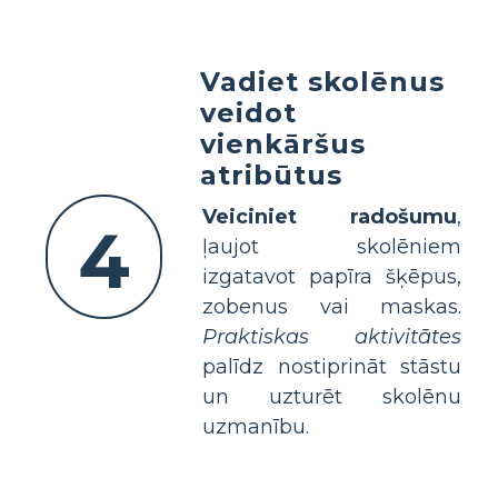
Vadiet skolēnus
veidot
vienkāršus
atribūtus
Veiciniet radošumu
,
4
ļaujot skolēniem
izgatavot papīra šķēpus,
zobenus vai maskas.
Praktiskas aktivitātes
palīdz nostiprināt stāstu
un uzturēt skolēnu
uzmanību.