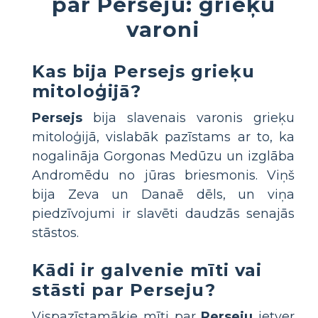
par Perseju: grieķu
varoni
Kas bija Persejs grieķu
mitoloģijā?
Persejs
bija slavenais varonis grieķu
mitoloģijā, vislabāk pazīstams ar to, ka
nogalināja Gorgonas Medūzu un izglāba
Andromēdu no jūras briesmonis. Viņš
bija Zeva un Danaē dēls, un viņa
piedzīvojumi ir slavēti daudzās senajās
stāstos.
Kādi ir galvenie mīti vai
stāsti par Perseju?
Vispazīstamākie mīti par
Perseju
ietver