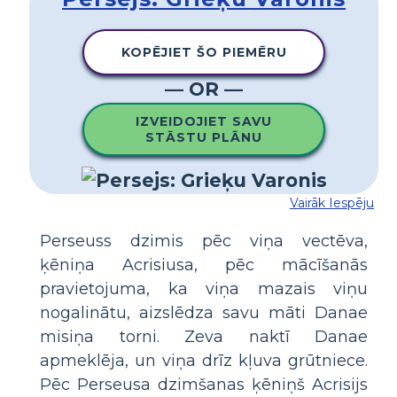
KOPĒJIET ŠO PIEMĒRU
— OR —
IZVEIDOJIET SAVU
STĀSTU PLĀNU
Vairāk Iespēju
Perseuss dzimis pēc viņa vectēva,
ķēniņa Acrisiusa, pēc mācīšanās
pravietojuma, ka viņa mazais viņu
nogalinātu, aizslēdza savu māti Danae
misiņa torni. Zeva naktī Danae
apmeklēja, un viņa drīz kļuva grūtniece.
Pēc Perseusa dzimšanas ķēniņš Acrisijs