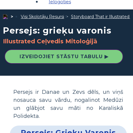
Ielogoties
Visi Skolotāju Resursi
Storyboard That ir Illustrated 
Persejs: grieķu varonis
Illustrated Ceļvedis Mitoloģijā
IZVEIDOJIET STĀSTU TABULU ▶
Persejs ir Danae un Zevs dēls, un viņš
nosauca savu vārdu, nogalinot Medūzi
un glābjot savu māti no Karaliskā
Polidekta.
Persejs: Grieķu Varonis