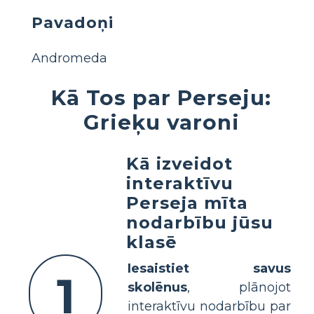
Pavadoņi
Andromeda
Kā Tos par Perseju:
Grieķu varoni
Kā izveidot
interaktīvu
Perseja mīta
nodarbību jūsu
klasē
Iesaistiet savus
1
skolēnus
, plānojot
interaktīvu nodarbību par