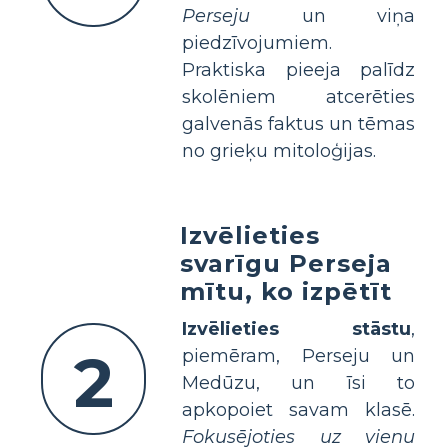
Perseju
un viņa
piedzīvojumiem.
Praktiska pieeja palīdz
skolēniem atcerēties
galvenās faktus un tēmas
no grieķu mitoloģijas.
Izvēlieties
svarīgu Perseja
mītu, ko izpētīt
Izvēlieties stāstu
,
2
piemēram, Perseju un
Medūzu, un īsi to
apkopoiet savam klasē.
Fokusējoties uz vienu