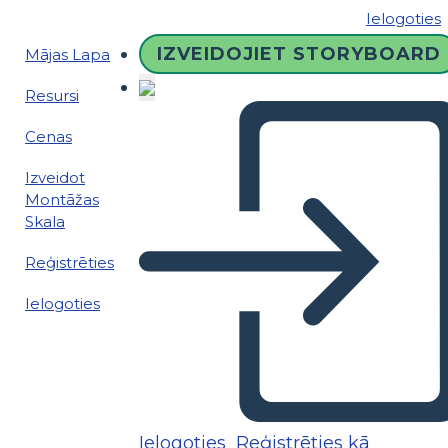
Ielogoties
IZVEIDOJIET STORYBOARD
Mājas Lapa
Resursi
Cenas
Izveidot
Montāžas
Skala
Reģistrēties
Ielogoties
Ielogoties
Reģistrēties kā