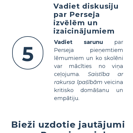
Vadiet diskusiju
par Perseja
izvēlēm un
izaicinājumiem
Vadiet sarunu
par
5
Perseja pieņemtiem
lēmumiem un ko skolēni
var mācīties no viņa
ceļojuma.
Saistība ar
rakursa īpašībām
veicina
kritisko domāšanu un
empātiju.
Bieži uzdotie jautājumi