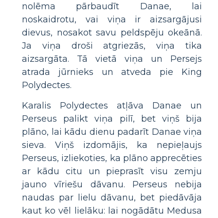
nolēma pārbaudīt Danae, lai
noskaidrotu, vai viņa ir aizsargājusi
dievus, nosakot savu peldspēju okeānā.
Ja viņa droši atgriezās, viņa tika
aizsargāta. Tā vietā viņa un Persejs
atrada jūrnieks un atveda pie King
Polydectes.
Karalis Polydectes atļāva Danae un
Perseus palikt viņa pilī, bet viņš bija
plāno, lai kādu dienu padarīt Danae viņa
sieva. Viņš izdomājis, ka nepieļaujs
Perseus, izliekoties, ka plāno apprecēties
ar kādu citu un pieprasīt visu zemju
jauno vīriešu dāvanu. Perseus nebija
naudas par lielu dāvanu, bet piedāvāja
kaut ko vēl lielāku: lai nogādātu Medusa