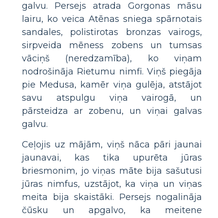
galvu. Persejs atrada Gorgonas māsu
lairu, ko veica Atēnas sniega spārnotais
sandales, polistirotas bronzas vairogs,
sirpveida mēness zobens un tumsas
vāciņš (neredzamība), ko viņam
nodrošināja Rietumu nimfi. Viņš piegāja
pie Medusa, kamēr viņa gulēja, atstājot
savu atspulgu viņa vairogā, un
pārsteidza ar zobenu, un viņai galvas
galvu.
Ceļojis uz mājām, viņš nāca pāri jaunai
jaunavai, kas tika upurēta jūras
briesmonim, jo ​​viņas māte bija sašutusi
jūras nimfus, uzstājot, ka viņa un viņas
meita bija skaistāki. Persejs nogalināja
čūsku un apgalvo, ka meitene