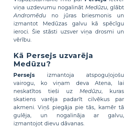
viņa uzdevumu nogalināt
Medūzu
, glābt
Andromēdu
no jūras briesmonis un
izmantot Medūzas galvu kā spēcīgu
ieroci. Šie stāsti uzsver viņa drosmi un
vērību.
Kā Persejs uzvarēja
Medūzu?
Persejs
izmantoja atspoguļojošu
vairogu, ko viņam deva Atena, lai
neskatītos tieši uz
Medūzu
, kuras
skatiens varēja padarīt cilvēkus par
akmeni. Viņš piegāja pie tās, kamēr tā
gulēja, un nogalināja ar galvu,
izmantojot dievu dāvanas.