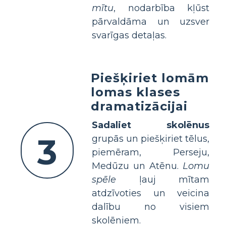
mītu
, nodarbība kļūst
pārvaldāma un uzsver
svarīgas detaļas.
Piešķiriet lomām
lomas klases
dramatizācijai
Sadaliet skolēnus
3
grupās un piešķiriet tēlus,
piemēram, Perseju,
Medūzu un Atēnu.
Lomu
spēle
ļauj mītam
atdzīvoties un veicina
dalību no visiem
skolēniem.