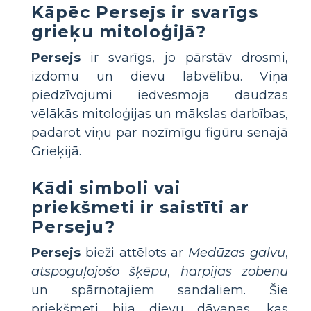
Kāpēc Persejs ir svarīgs
grieķu mitoloģijā?
Persejs
ir svarīgs, jo pārstāv drosmi,
izdomu un dievu labvēlību. Viņa
piedzīvojumi iedvesmoja daudzas
vēlākās mitoloģijas un mākslas darbības,
padarot viņu par nozīmīgu figūru senajā
Grieķijā.
Kādi simboli vai
priekšmeti ir saistīti ar
Perseju?
Persejs
bieži attēlots ar
Medūzas galvu
,
atspoguļojošo šķēpu
,
harpijas zobenu
un spārnotajiem sandaliem. Šie
priekšmeti bija dievu dāvanas, kas