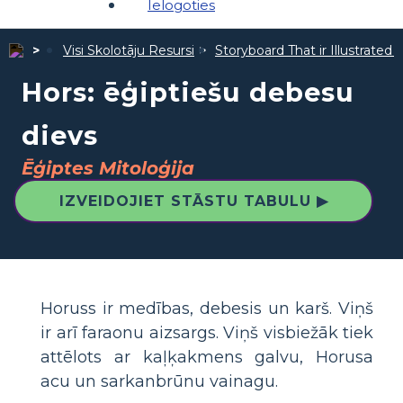
Ielogoties
Visi Skolotāju Resursi
Storyboard That ir Illustrated 
Hors: ēģiptiešu debesu
dievs
Ēģiptes Mitoloģija
IZVEIDOJIET STĀSTU TABULU ▶
Horuss ir medības, debesis un karš. Viņš
ir arī faraonu aizsargs. Viņš visbiežāk tiek
attēlots ar kaļķakmens galvu, Horusa
acu un sarkanbrūnu vainagu.