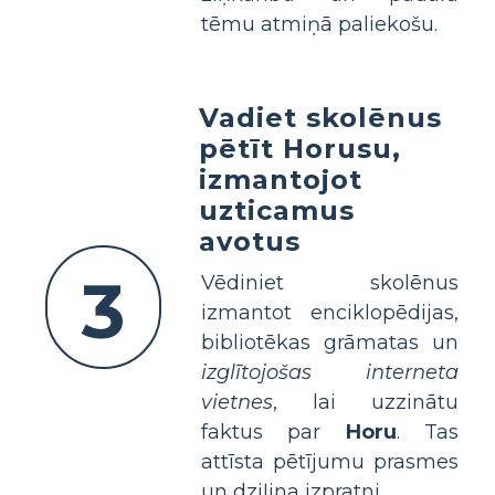
tēmu atmiņā paliekošu.
Vadiet skolēnus
pētīt Horusu,
izmantojot
uzticamus
avotus
3
Vēdiniet skolēnus
izmantot enciklopēdijas,
bibliotēkas grāmatas un
izglītojošas interneta
vietnes
, lai uzzinātu
faktus par
Horu
. Tas
attīsta pētījumu prasmes
un dziļina izpratni.