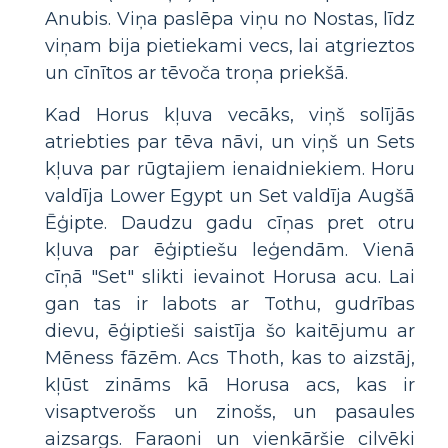
Anubis. Viņa paslēpa viņu no Nostas, līdz
viņam bija pietiekami vecs, lai atgrieztos
un cīnītos ar tēvoča troņa priekšā.
Kad Horus kļuva vecāks, viņš solījās
atriebties par tēva nāvi, un viņš un Sets
kļuva par rūgtajiem ienaidniekiem. Horu
valdīja Lower Egypt un Set valdīja Augšā
Ēģipte. Daudzu gadu cīņas pret otru
kļuva par ēģiptiešu leģendām. Vienā
cīņā "Set" slikti ievainot Horusa acu. Lai
gan tas ir labots ar Tothu, gudrības
dievu, ēģiptieši saistīja šo kaitējumu ar
Mēness fāzēm. Acs Thoth, kas to aizstāj,
kļūst zināms kā Horusa acs, kas ir
visaptverošs un zinošs, un pasaules
aizsargs. Faraoni un vienkāršie cilvēki