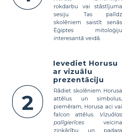
rokdarbu vai stāstījuma
sesiju. Tas palīdz
skolēniem saistīt senās
Ēģiptes mitoloģiju
interesantā veidā.
Ievediet Horusu
ar vizuālu
prezentāciju
Rādiet skolēniem Horusa
2
attēlus un simbolus,
piemēram, Horusa aci vai
falcon attēlus.
Vizuālas
palīgierīces
veicina
ziņkārību un padara