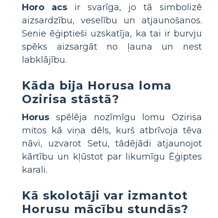
Horo acs
ir svarīga, jo tā simbolizē
aizsardzību, veselību un atjaunošanos.
Senie ēģiptieši uzskatīja, ka tai ir burvju
spēks aizsargāt no ļauna un nest
labklājību.
Kāda bija Horusa loma
Ozirisa stāstā?
Horus
spēlēja nozīmīgu lomu Ozirisa
mitos kā viņa dēls, kurš atbrīvoja tēva
nāvi, uzvarot Setu, tādējādi atjaunojot
kārtību un kļūstot par likumīgu Ēģiptes
karali.
Kā skolotāji var izmantot
Horusu mācību stundās?