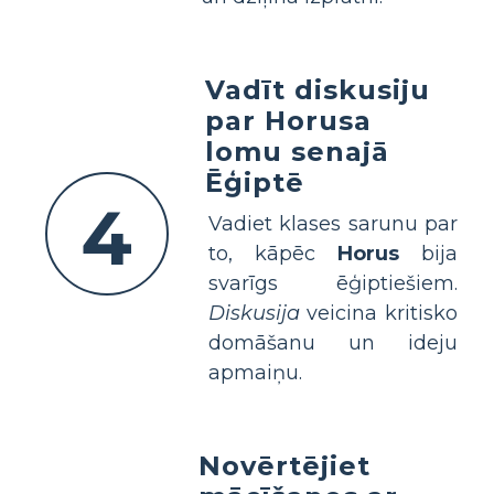
Vadīt diskusiju
par Horusa
lomu senajā
Ēģiptē
4
Vadiet klases sarunu par
to, kāpēc
Horus
bija
svarīgs ēģiptiešiem.
Diskusija
veicina kritisko
domāšanu un ideju
apmaiņu.
Novērtējiet