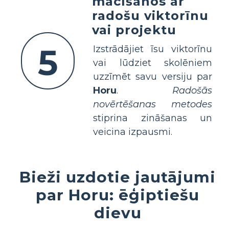
mācīšanos ar
radošu viktorīnu
vai projektu
5
Izstrādājiet īsu viktorīnu
vai lūdziet skolēniem
uzzīmēt savu versiju par
Horu
.
Radošās
novērtēšanas metodes
stiprina zināšanas un
veicina izpausmi.
Bieži uzdotie jautājumi
par Horu: ēģiptiešu
dievu