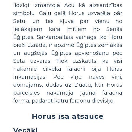
līdzīgi izmantoja Acu kā aizsardzības
simbolu. Galu galā Horus uzvarēja pār
Setu, un tas kļuva par vienu no
lielākajiem kara mītiem no Senās
Ēģiptes. Sarkanbaltais vainags, ko Horu
bieži uzrāda, ir apzīmē Ēģiptes zemākās
un augšējās Ēģiptes apvienošanu pēc
Seta uzvaras. Tiek uzskatīts, ka visi
nākamie cilvēka faraoni bija Hūras
inkarnācijas. Pēc viņu nāves viņi,
domājams, dodas uz Duatu, kur Horus
pārcelsies nākamajā jaunā faraona
formā, padarot katru faraonu dievišķo.
Horus īsa atsauce
Vecāki