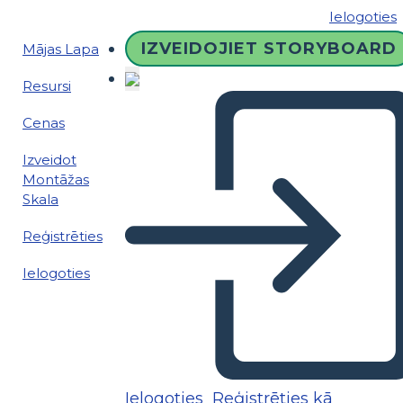
Ielogoties
IZVEIDOJIET STORYBOARD
Mājas Lapa
Resursi
Cenas
Izveidot
Montāžas
Skala
Reģistrēties
Ielogoties
Ielogoties
Reģistrēties kā