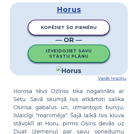
Horus
KOPĒJIET ŠO PIEMĒRU
— OR —
IZVEIDOJIET SAVU
STĀSTU PLĀNU
Vairāk Iespēju
Horosa tēvs Ozīriss tika nogalināts ar
Setu. Savā skumjā Isis atkārtoti salika
Osirisa gabalus un, izmantojot burvju,
īslaicīgi "reanimēja". Šajā laikā Isis kļuva
stāvoklī ar Horu, pirms Osiris devās uz
Duat (zemeņu) par savu spriedumu