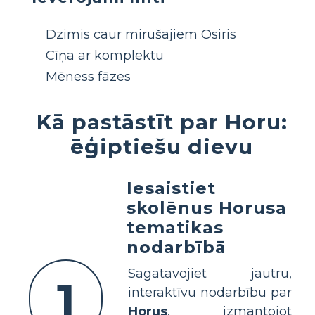
Dzimis caur mirušajiem Osiris
Cīņa ar komplektu
Mēness fāzes
Kā pastāstīt par Horu:
ēģiptiešu dievu
Iesaistiet
skolēnus Horusa
tematikas
nodarbībā
Sagatavojiet jautru,
1
interaktīvu nodarbību par
Horus
, izmantojot