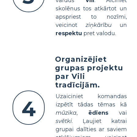
vārdus
Vili
. Aiciniet
skolēnus tos atkārtot un
apspriest to nozīmi,
veicinot
ziņkārību
un
respektu
pret valodu.
Organizējiet
grupas projektu
par Vili
tradīcijām.
Uzaiciniet komandas
4
izpētīt tādas tēmas kā
mūzika
,
ēdiens
vai
svētki
. Ļaujiet katrai
grupai dalīties ar saviem