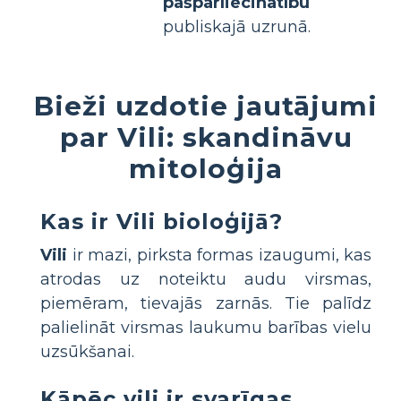
pašpārliecinātību
publiskajā uzrunā.
Bieži uzdotie jautājumi
par Vili: skandināvu
mitoloģija
Kas ir Vili bioloģijā?
Vili
ir mazi, pirksta formas izaugumi, kas
atrodas uz noteiktu audu virsmas,
piemēram, tievajās zarnās. Tie palīdz
palielināt virsmas laukumu barības vielu
uzsūkšanai.
Kāpēc vili ir svarīgas