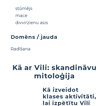
stūmējs
mace
divvirzienu asis
Domēns / jauda
Radīšana
Kā ar Vili: skandināvu
mitoloģija
Kā izveidot
klases aktivitāti,
lai izpētītu Vili