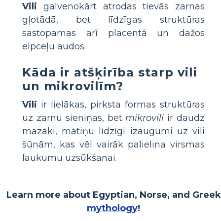
Vili
galvenokārt atrodas tievās zarnas
gļotādā, bet līdzīgas struktūras
sastopamas arī placentā un dažos
elpceļu audos.
Kāda ir atšķirība starp vili
un mikrovilīm?
Vili
ir lielākas, pirksta formas struktūras
uz zarnu sieniņas, bet
mikrovili
ir daudz
mazāki, matiņu līdzīgi izaugumi uz vili
šūnām, kas vēl vairāk palielina virsmas
laukumu uzsūkšanai.
Learn more about Egyptian, Norse, and Greek
mythology
!