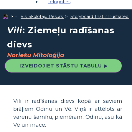
Ielogoties
Visi Skolotāju Resursi
Storyboard That ir Illustrated 
Vili
: Ziemeļu radīšanas
dievs
Noriešu Mitoloģija
IZVEIDOJIET STĀSTU TABULU ▶
Vili ir radīšanas dievs kopā ar saviem
brāļiem Odinu un Vē. Viņš ir attēlots ar
varenu šarnīru, piemēram, Odinu, asu kā
Vē un mace.