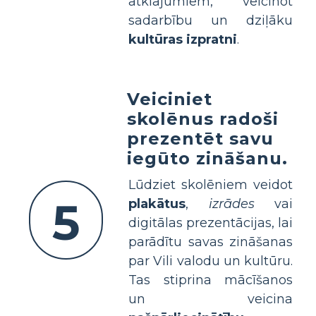
atklājumiem, veicinot
sadarbību un dziļāku
kultūras izpratni
.
Veiciniet
skolēnus radoši
prezentēt savu
iegūto zināšanu.
Lūdziet skolēniem veidot
5
plakātus
,
izrādes
vai
digitālas prezentācijas, lai
parādītu savas zināšanas
par Vili valodu un kultūru.
Tas stiprina mācīšanos
un veicina