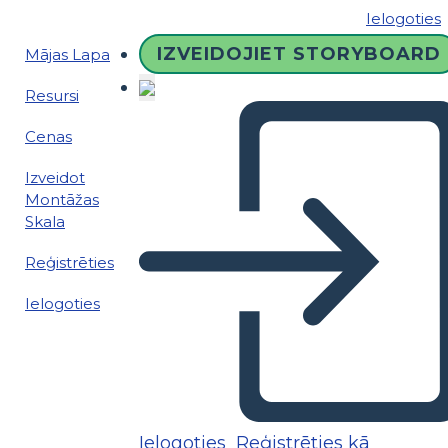
Ielogoties
IZVEIDOJIET STORYBOARD
Mājas Lapa
Resursi
Cenas
Izveidot
Montāžas
Skala
Reģistrēties
Ielogoties
Ielogoties
Reģistrēties kā