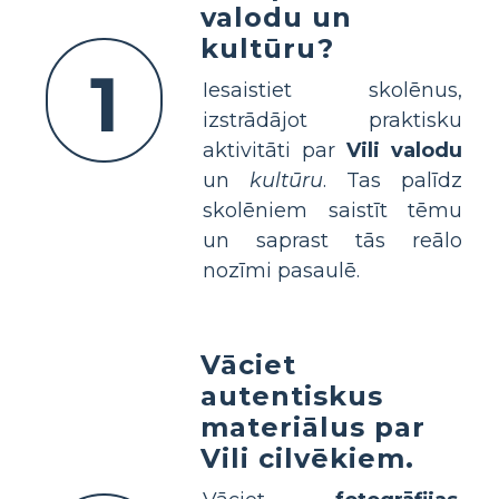
valodu un
kultūru?
1
Iesaistiet skolēnus,
izstrādājot praktisku
aktivitāti par
Vili valodu
un
kultūru
. Tas palīdz
skolēniem saistīt tēmu
un saprast tās reālo
nozīmi pasaulē.
Vāciet
autentiskus
materiālus par
Vili cilvēkiem.