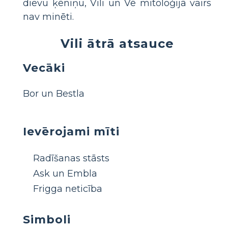
dievu ķēniņu, Vili un Vē mitoloģijā vairs
nav minēti.
Vili ātrā atsauce
Vecāki
Bor un Bestla
Ievērojami mīti
Radīšanas stāsts
Ask un Embla
Frigga neticība
Simboli