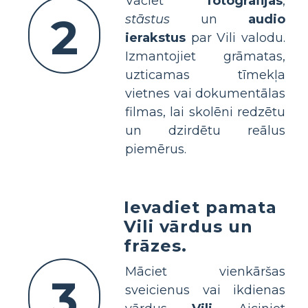
Vāciet
fotogrāfijas
,
2
stāstus
un
audio
ierakstus
par Vili valodu.
Izmantojiet grāmatas,
uzticamas tīmekļa
vietnes vai dokumentālas
filmas, lai skolēni redzētu
un dzirdētu reālus
piemērus.
Ievadiet pamata
Vili vārdus un
frāzes.
Māciet vienkāršas
3
sveicienus vai ikdienas