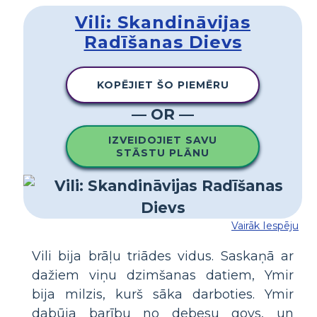
Vili: Skandināvijas
Radīšanas Dievs
KOPĒJIET ŠO PIEMĒRU
— OR —
IZVEIDOJIET SAVU
STĀSTU PLĀNU
Vairāk Iespēju
Vili bija brāļu triādes vidus. Saskaņā ar
dažiem viņu dzimšanas datiem, Ymir
bija milzis, kurš sāka darboties. Ymir
dabūja barību no debesu govs, un