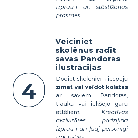
izpratni un stāstīšanas
prasmes
.
Veiciniet
skolēnus radīt
savas Pandoras
ilustrācijas
Dodiet skolēniem iespēju
4
zīmēt vai veidot kolāžas
ar saviem Pandoras,
trauka vai iekšējo garu
attēliem.
Kreatīvas
aktivitātes padziļina
izpratni un ļauj personīgi
izpausties
.