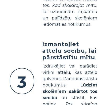
tos, kad skaidrojat mītu
,
lai uzbudinātu ziņkārību
un palīdzētu skolēniem
iedomāties notikumus.
Izmantojiet
attēlu secību, lai
pārstāstītu mītu
Izdrukājiet vai parādiet
virkni attēlu, kas attēlo
3
galvenos Pandoras stāsta
notikumus.
Lūdziet
skolēniem sakārtot tos
secībā
un stāstīt, kas
notiek.
Tas stiprina