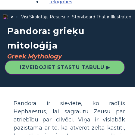
Ielogoties
Visi Skolotāju Resursi
Storyboard That ir Illustrated 
Pandora: grieķu
mitoloģija
Greek Mythology
IZVEIDOJIET STĀSTU TABULU ▶
Pandora ir sieviete, ko radījis
Hephaestus, lai sagrautu Zeusu par
atriebību par cilvēci. Viņa ir vislabāk
pazīstama ar to, ka atverot zelta kastīti,