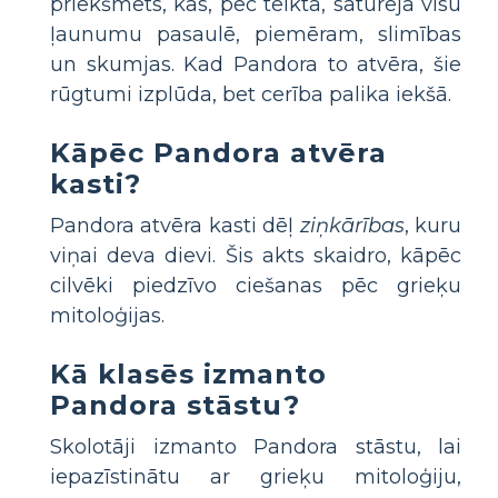
priekšmets, kas, pēc teiktā, saturēja visu
ļaunumu pasaulē, piemēram, slimības
un skumjas. Kad Pandora to atvēra, šie
rūgtumi izplūda, bet cerība palika iekšā.
Kāpēc Pandora atvēra
kasti?
Pandora atvēra kasti dēļ
ziņkārības
, kuru
viņai deva dievi. Šis akts skaidro, kāpēc
cilvēki piedzīvo ciešanas pēc grieķu
mitoloģijas.
Kā klasēs izmanto
Pandora stāstu?
Skolotāji izmanto Pandora stāstu, lai
iepazīstinātu ar grieķu mitoloģiju,