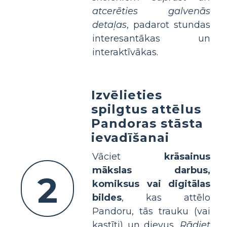
atcerēties galvenās
detaļas
, padarot stundas
interesantākas un
interaktīvākas.
Izvēlieties
spilgtus attēlus
Pandoras stāsta
ievadīšanai
Vāciet
krāsainus
mākslas darbus,
2
komiksus vai digitālas
bildes
, kas attēlo
Pandoru, tās trauku (vai
kastīti) un dievus.
Rādiet