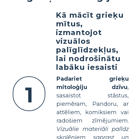
Kā mācīt grieķu
mītus,
izmantojot
vizuālos
palīglīdzekļus,
lai nodrošinātu
labāku iesaisti
Padariet grieķu
1
mitoloģiju dzīvu
,
sasaistot stāstus,
piemēram, Pandoru, ar
attēliem, komiksiem vai
radošiem zīmējumiem.
Vizuālie materiāli palīdz
skolēniem saprast un