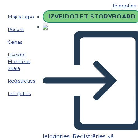
Ielogoties
IZVEIDOJIET STORYBOARD
Mājas Lapa
Resursi
Cenas
Izveidot
Montāžas
Skala
Reģistrēties
Ielogoties
Ielogoties
Reģistrēties kā