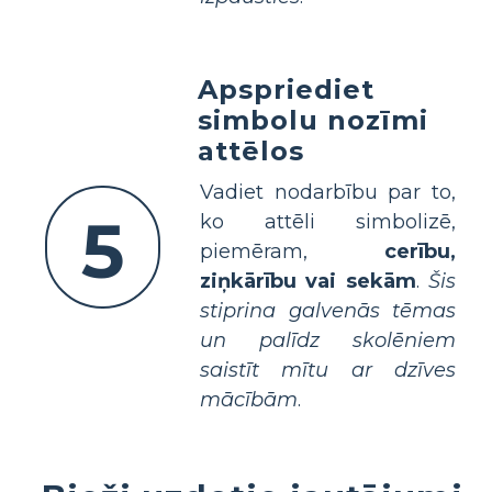
Apspriediet
simbolu nozīmi
attēlos
Vadiet nodarbību par to,
5
ko attēli simbolizē,
piemēram,
cerību,
ziņkārību vai sekām
.
Šis
stiprina galvenās tēmas
un palīdz skolēniem
saistīt mītu ar dzīves
mācībām
.