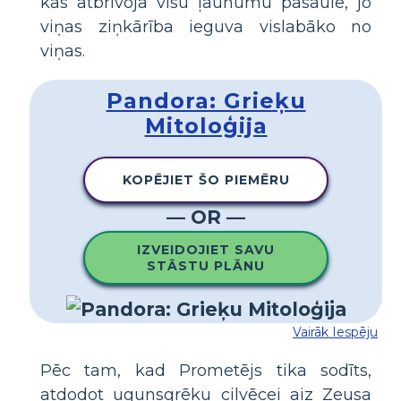
kas atbrīvoja visu ļaunumu pasaulē, jo
viņas ziņkārība ieguva vislabāko no
viņas.
Pandora: Grieķu
Mitoloģija
KOPĒJIET ŠO PIEMĒRU
— OR —
IZVEIDOJIET SAVU
STĀSTU PLĀNU
Vairāk Iespēju
Pēc tam, kad Prometējs tika sodīts,
atdodot ugunsgrēku cilvēcei aiz Zeusa