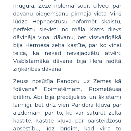
mugura, Zēze nolēma sodīt cilvēci par
dāvanu pieņemšanu pirmajā vietā. Viņš
lūdza Hephaestusu noformēt skaistu,
perfektu sievieti no māla. Katrs dievs
dāvināja viņai dāvanu, bet vissvarīgākā
bija Hermesa zelta kastīte, par ko viņai
teica, ka nekad nevajadzētu atvērt.
Visbīstamākā dāvana bija Hera radītā
ziņkārības dāvana.
Zeuss nosūtīja Pandoru uz Zemes kā
"dāvana" Epimetēmam, Prometēusa
brālim. Abi bija precējušies un šķietami
laimīgi, bet drīz vien Pandora kļuva par
aizdomām par to, ko var saturēt zelta
kastīte. Kastīte kļuva par pārsteidzošu
apsēstību, līdz brīdim, kad viņa to