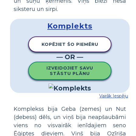
un suņu ķermenis. Viņš bieži nēsā
siksteru un sirpi.
Komplekts
KOPĒJIET ŠO PIEMĒRU
— OR —
IZVEIDOJIET SAVU
STĀSTU PLĀNU
Vairāk Iespēju
Komplekss bija Geba (zemes) un Nut
(debess) dēls, un viņš bija neapšaubāmi
viens no visvairāk ienīdajiem seno
Ēģiptes dieviem. Viņš bija Ozīriša