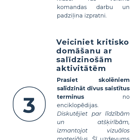
komandas darbu un
padziļina izpratni.
Veiciniet kritisko
domāšanu ar
salīdzinošām
aktivitātēm
Prasiet skolēniem
salīdzināt divus saistītus
3
terminus
no
enciklopēdijas.
Diskutējiet par līdzībām
un atšķirībām,
izmantojot vizuālos
materiālus.
Šī uzdevums