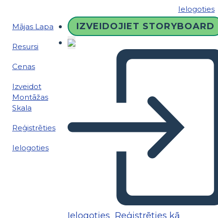
Ielogoties
IZVEIDOJIET STORYBOARD
Mājas Lapa
Resursi
Cenas
Izveidot
Montāžas
Skala
Reģistrēties
Ielogoties
Ielogoties
Reģistrēties kā