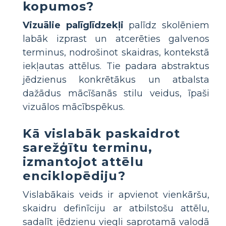
kopumos?
Vizuālie palīglīdzekļi
palīdz skolēniem
labāk izprast un atcerēties galvenos
terminus, nodrošinot skaidras, kontekstā
iekļautas attēlus. Tie padara abstraktus
jēdzienus konkrētākus un atbalsta
dažādus mācīšanās stilu veidus, īpaši
vizuālos mācībspēkus.
Kā vislabāk paskaidrot
sarežģītu terminu,
izmantojot attēlu
enciklopēdiju?
Vislabākais veids ir apvienot vienkāršu,
skaidru definīciju ar atbilstošu attēlu,
sadalīt jēdzienu viegli saprotamā valodā