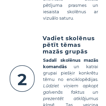
pētījuma prasmes un
iesaista skolēnus ar
vizuālo saturu.
Vadiet skolēnus
pētīt tēmas
mazās grupās
Sadali skolēnus mazās
komandās
un katrai
2
grupai piešķir konkrētu
tēmu no enciklopēdijas.
Lūdziet viņiem apkopt
galvenās faktus un
prezentēt atklājumus
klasē.
Tas veicina