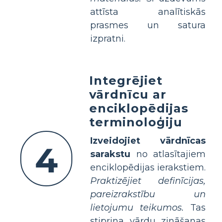
attīsta analītiskās
prasmes un satura
izpratni.
Integrējiet
vārdnīcu ar
enciklopēdijas
terminoloģiju
Izveidojiet vārdnīcas
4
sarakstu
no atlasītajiem
enciklopēdijas ierakstiem.
Praktizējiet definīcijas,
pareizrakstību un
lietojumu teikumos.
Tas
stiprina vārdu zināšanas