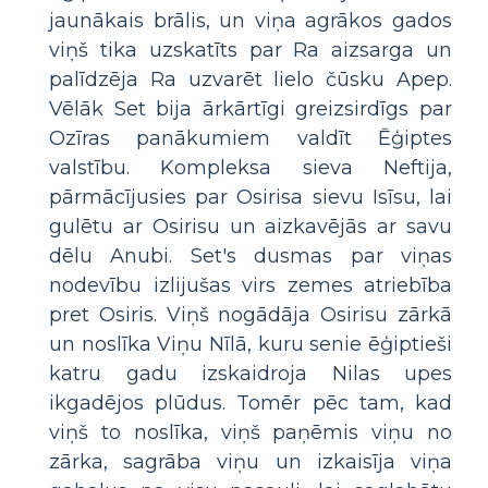
jaunākais brālis, un viņa agrākos gados
viņš tika uzskatīts par Ra aizsarga un
palīdzēja Ra uzvarēt lielo čūsku Apep.
Vēlāk Set bija ārkārtīgi greizsirdīgs par
Ozīras panākumiem valdīt Ēģiptes
valstību. Kompleksa sieva Neftija,
pārmācījusies par Osirisa sievu Isīsu, lai
gulētu ar Osirisu un aizkavējās ar savu
dēlu Anubi. Set's dusmas par viņas
nodevību izlijušas virs zemes atriebība
pret Osiris. Viņš nogādāja Osirisu zārkā
un noslīka Viņu Nīlā, kuru senie ēģiptieši
katru gadu izskaidroja Nilas upes
ikgadējos plūdus. Tomēr pēc tam, kad
viņš to noslīka, viņš paņēmis viņu no
zārka, sagrāba viņu un izkaisīja viņa