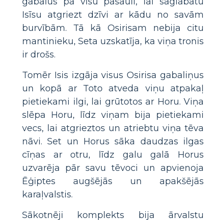
gabalus pa visu pasauli, lai saglabātu
Isīsu atgriezt dzīvi ar kādu no savām
burvībām. Tā kā Osirisam nebija citu
mantinieku, Seta uzskatīja, ka viņa tronis
ir drošs.
Tomēr Isis izgāja visus Osirisa gabaliņus
un kopā ar Toto atveda viņu atpakaļ
pietiekami ilgi, lai grūtotos ar Horu. Viņa
slēpa Horu, līdz viņam bija pietiekami
vecs, lai atgrieztos un atriebtu viņa tēva
nāvi. Set un Horus sāka daudzas ilgas
cīņas ar otru, līdz galu galā Horus
uzvarēja pār savu tēvoci un apvienoja
Ēģiptes augšējās un apakšējās
karaļvalstis.
Sākotnēji komplekts bija ārvalstu