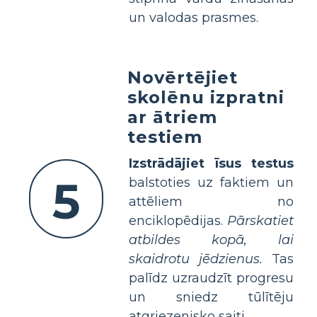
un valodas prasmes.
Novērtējiet
skolēnu izpratni
ar ātriem
testiem
Izstrādājiet īsus testus
5
balstoties uz faktiem un
attēliem no
enciklopēdijas.
Pārskatiet
atbildes kopā, lai
skaidrotu jēdzienus.
Tas
palīdz uzraudzīt progresu
un sniedz tūlītēju
atgriezenisko saiti.