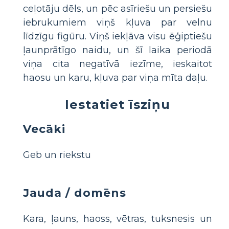
ceļotāju dēls, un pēc asīriešu un persiešu
iebrukumiem viņš kļuva par velnu
līdzīgu figūru. Viņš iekļāva visu ēģiptiešu
ļaunprātīgo naidu, un šī laika periodā
viņa cita negatīvā iezīme, ieskaitot
haosu un karu, kļuva par viņa mīta daļu.
Iestatiet īsziņu
Vecāki
Geb un riekstu
Jauda / domēns
Kara, ļauns, haoss, vētras, tuksnesis un