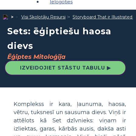
Ielogoties
Visi Skolotāju Resursi
Storyboard That ir Illustrated 
Sets: ēģiptiešu haosa
dievs
Ēģiptes Mitoloģija
IZVEIDOJIET STĀSTU TABULU ▶
Komplekss ir kara, ļaunuma, haosa,
vētru, tuksnesī un sausuma dievs. Viņš ir
attēlots kā Set dzīvnieks: viņam ir
izliektas, garas, kārbās ausis, dakša asti