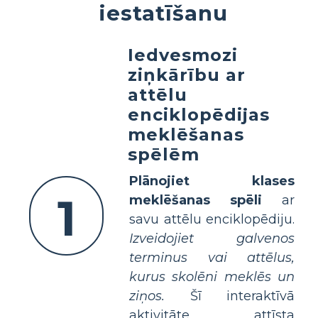
iestatīšanu
Iedvesmozi
ziņkārību ar
attēlu
enciklopēdijas
meklēšanas
spēlēm
Plānojiet klases
1
meklēšanas spēli
ar
savu attēlu enciklopēdiju.
Izveidojiet galvenos
terminus vai attēlus,
kurus skolēni meklēs un
ziņos.
Šī interaktīvā
aktivitāte attīsta