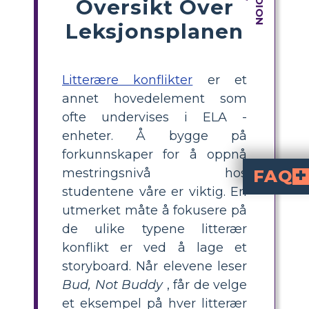
Oversikt Over
Leksjonsplanen
Litterære konflikter
er et
annet hovedelement som
ofte undervises i ELA -
enheter. Å bygge på
forkunnskaper for å oppnå
mestringsnivå hos
FAQ
studentene våre er viktig. En
Hvordan påvirkes B
Den interne kampen mellom seg selv og andre har stor innflytelse på Buds vei
Hvordan er hendelsene i «Bud, Not Buddy» påvirket av kampen mel
Mens Bud navigerer i en rasedelt verden under den store depresjo
Hvilken rolle ha
Historiens spenninger støtter temaene spenst, familie og identitet. Buds søken etter å finne sin far mens han navigerer i vanskelighetene under den store depresjonen viser hans utholdenhet og styrke. Tvistene ga også innsikt i betydningen av tilhørighet og hvilk
Hva slags karakte
For at Bud skal vokse som person, bør tvister løses. H
utmerket måte å fokusere på
de ulike typene litterær
konflikt er ved å lage et
storyboard. Når elevene leser
Bud, Not Buddy
, får de velge
et eksempel på hver litterær