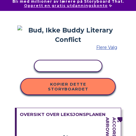
Bli med millioner av lærere på Storyboard That.
Opprett en gratis utdanningskonto
✨
Flere Valg
KOPIER AKTIVITET
KOPIER DETTE
STORYBOARDET
OVERSIKT OVER LEKSJONSPLANEN