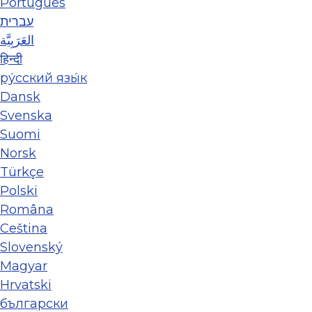
Português
עברית
العَرَبِيَّة
हिन्दी
ру́сский язы́к
Dansk
Svenska
Suomi
Norsk
Türkçe
Polski
Româna
Ceština
Slovenský
Magyar
Hrvatski
български