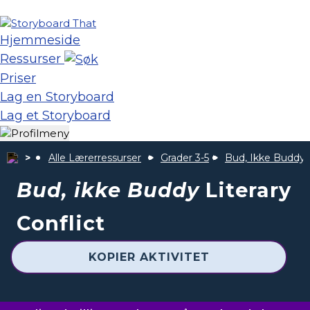
Hjemmeside
Ressurser
Priser
Lag en Storyboard
Lag et Storyboard
Alle Lærerressurser
Grader 3-5
Bud, Ikke Buddy
Bud, ikke Buddy
Literary
Conflict
KOPIER AKTIVITET