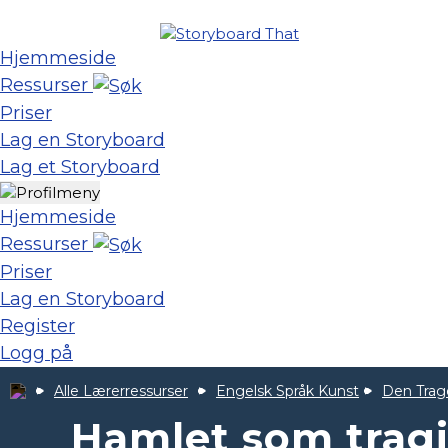
Hjemmeside
Ressurser
Priser
Lag en Storyboard
Lag et Storyboard
Hjemmeside
Ressurser
Priser
Lag en Storyboard
Register
Logg på
Alle Lærerressurser
Engelsk Språk Kunst
Den Trag
Hamlet som tragi