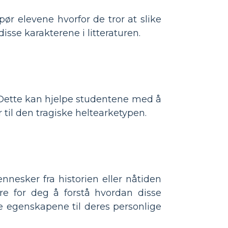
r elevene hvorfor de tror at slike
sse karakterene i litteraturen.
k. Dette kan hjelpe studentene med å
il den tragiske heltearketypen.
ennesker fra historien eller nåtiden
tere for deg å forstå hvordan disse
se egenskapene til deres personlige