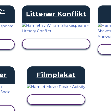
e-
Litterær Konflikt
SE AKTIVITET
er
Filmplakat
SE AKTIVITET