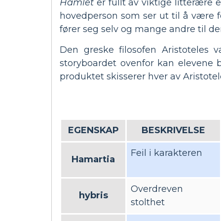
Hamlet
er fullt av viktige litterære
hovedperson som ser ut til å være f
fører seg selv og mange andre til de
Den greske filosofen Aristoteles v
storyboardet ovenfor kan elevene br
produktet skisserer hver av Aristote
EGENSKAP
BESKRIVELSE
Feil i karakteren
Hamartia
Overdreven
hybris
stolthet