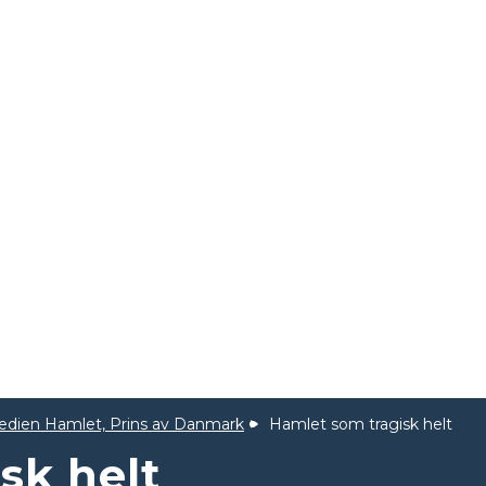
edien Hamlet, Prins av Danmark
Hamlet som tragisk helt
sk helt