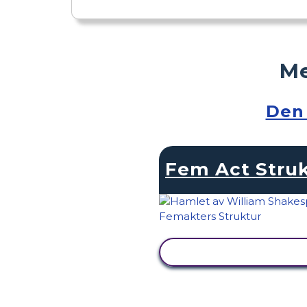
Me
Den 
Fem Act Stru
SE AKTIVITET