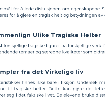
smål for å lede diskusjonen om egenskapene. Spø
s for å gjøre en tragisk helt og betydningen av di
mmenlign Ulike Tragiske Helter
 forskjellige tragiske figurer fra forskjellige ver
endende temaer og særegne kvaliteter som bidrar t
pler fra det Virkelige liv
eristikker finnes ikke bare i fiksjon. Undersøk m
kene til tragiske helter. Dette kan gjøre det let
r seg i det faktiske livet. Be elevene bruke dis