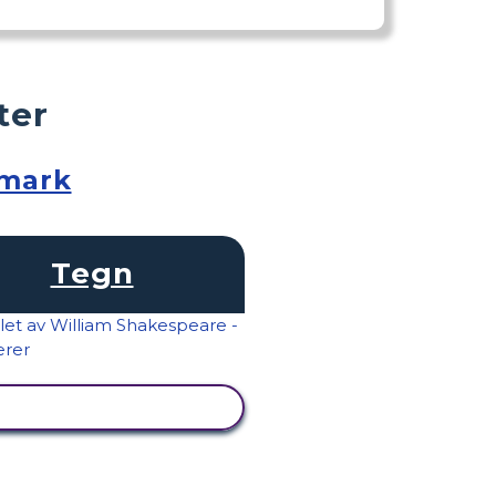
ter
nmark
Tegn
SE AKTIVITET