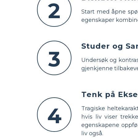
2
Start med åpne spør
egenskaper kombinere
Studer og Sa
3
Undersøk og kontrast
gjenkjenne tilbakev
Tenk på Eksem
4
Tragiske heltekarakt
hvis liv viser trek
egenskapene oppføre
liv også.