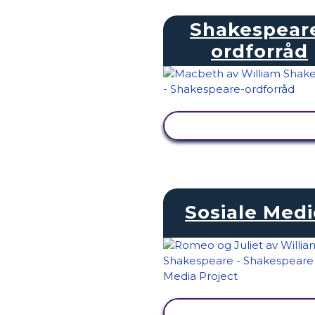
Shakespear
ordforråd
SE AKTIVITET
Sosiale Medi
SE AKTIVITET