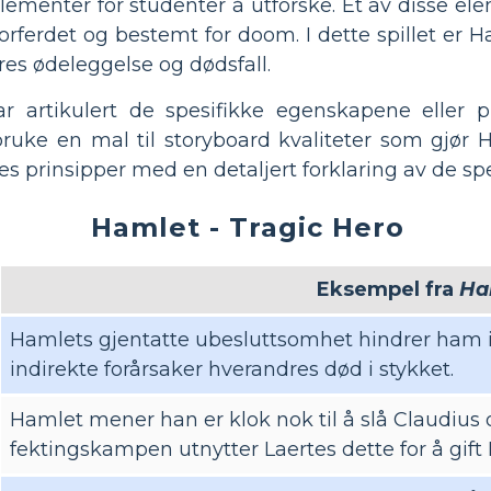
 elementer for studenter å utforske. Et av disse e
orferdet og bestemt for doom. I dette spillet er
res ødeleggelse og dødsfall.
ar artikulert de spesifikke egenskapene eller pr
uke en mal til storyboard kvaliteter som gjør Ha
les prinsipper med en detaljert forklaring av de s
Hamlet - Tragic Hero
Eksempel fra
Ha
Hamlets gjentatte ubesluttsomhet hindrer ham i
indirekte forårsaker hverandres død i stykket.
Hamlet mener han er klok nok til å slå Claudius o
fektingskampen utnytter Laertes dette for å gift