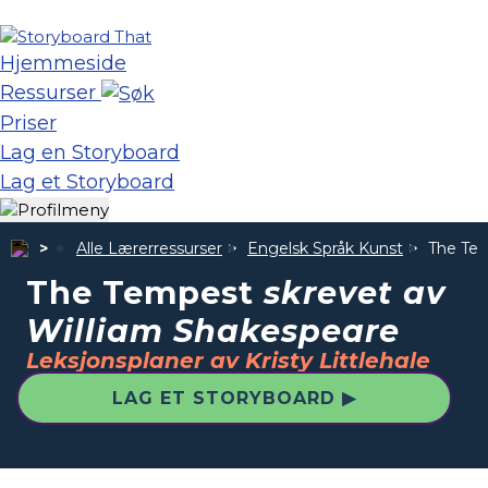
Hjemmeside
Ressurser
Priser
Lag en Storyboard
Lag et Storyboard
Alle Lærerressurser
Engelsk Språk Kunst
The Te
The Tempest
skrevet av
William Shakespeare
Leksjonsplaner av Kristy Littlehale
LAG ET STORYBOARD ▶