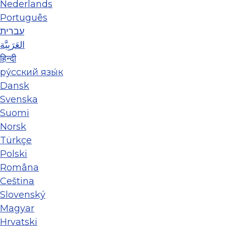
Nederlands
Português
עברית
العَرَبِيَّة
हिन्दी
ру́сский язы́к
Dansk
Svenska
Suomi
Norsk
Türkçe
Polski
Româna
Ceština
Slovenský
Magyar
Hrvatski