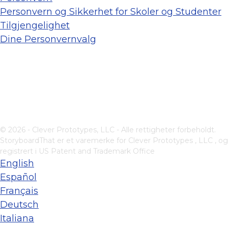
Personvern og Sikkerhet for Skoler og Studenter
Tilgjengelighet
Dine Personvernvalg
© 2026 - Clever Prototypes, LLC - Alle rettigheter forbeholdt.
StoryboardThat er et varemerke for
Clever Prototypes , LLC
, og
registrert i US Patent and Trademark Office
English
Español
Français
Deutsch
Italiana