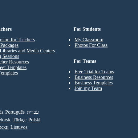
achers
For Students
rsion for Teachers
My Classroom
t Packages
Photos For Class
Libraries and Media Centers
g Sessions
For Teams
cher Resources
eet Templates
Free Trial for Teams
Templates
Business Resources
Business Templates
Join my Team
ds
Português
עברית
Norsk
Türkçe
Polski
рски
Lietuvos