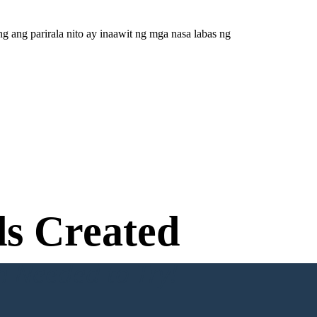
 ang parirala nito ay inaawit ng mga nasa labas ng
s Created
n Needed to Try!