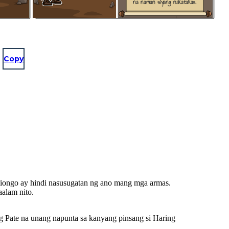
na naman siyang nakatakas.
Copy
 Liongo ay hindi nasusugatan ng ano mang mga armas.
alam nito.
g Pate na unang napunta sa kanyang pinsang si Haring