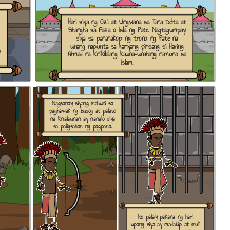
Hari siya ng Ozi at Ungwana sa Tana Delta at
Shangha sa Faza o Isla ng Pate. Nagtagumpay
siya sa pananakop ng trono ng Pate na
unang napunta sa kanyang pinsang si Haring
g
Ahmad na kinikilalang kauna-unahang namuno sa
Islam.
Nagsanay siyang mabuti sa
paghawak ng busog at palaso
na kinalaunan ay nanalo siya
sa paligsahan ng pagpana.
Ito pala'y pakana ng hari
upang siya ay madakip at muli