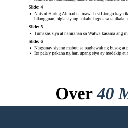
sa paligsahan ng pagpana.
Slide: 4
Nais ni Haring Ahmad na mawala si Liongo kaya ikin
bilangguan, bigla siyang nakahulagpos sa tanikala n
Slide: 5
Tumakas siya at nanirahan sa Watwa kasama ang mg
Ito pala'y pakana ng hari
upang siya ay madakip at muli
Slide: 6
na naman siyang nakatakas.
Nagsanay siyang mabuti sa paghawak ng busog at pa
Ito pala'y pakana ng hari upang siya ay madakip at
Over
40 M
No Downloads, N
CREATE MY FIRST STORYBOARD