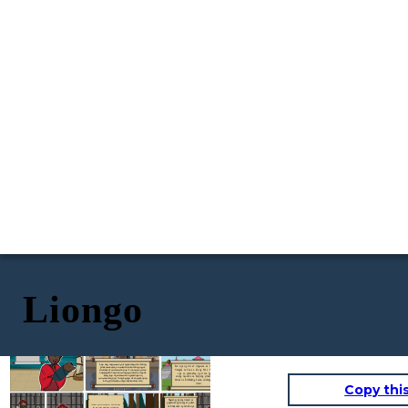
Liongo
Siya ang nagmamay-ari ng karangalan bilang
Hari siya ng Ozi at Ungwana sa Tana Delta at
pinakamahusay na makata sa kanilang lugar.
Shangha sa Faza o Isla ng Pate. Nagtagumpay
Malakas at mataas din siya. Si Liongo ay hindi
siya sa pananakop ng trono ng Pate na
nasusugatan ng ano mang mga armas. Ngunit
unang napunta sa kanyang pinsang si Haring
kung siya ay natamaan ng karayon ay
mamamatay siya
. Tanging siya at ang kanyang
Ahmad na kinikilalang kauna-unahang namuno sa
inang si Mbwasho ang nakakaalam nito.
Islam.
Copy thi
Nagsanay siyang mabuti sa
paghawak ng busog at palaso
Tumakas siya at nanirahan sa Watwa kasama
na kinalaunan ay nanalo siya
ang mga taong naninirahan sa kagubatan.