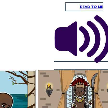
READ TO ME
an bilang
Hari siya ng Ozi at Ungwana sa Tana Delta at
g lugar.
Shangha sa Faza o Isla ng Pate. Nagtagumpay
siya sa pananakop ng trono ng Pate na
. Ngunit
unang napunta sa kanyang pinsang si Haring
on ay
ng kanyang
Ahmad na kinikilalang kauna-unahang namuno sa
 nito.
Islam.
Nagsanay siyang mabuti sa
paghawak ng busog at palaso
na kinalaunan ay nanalo siya
sa paligsahan ng pagpana.