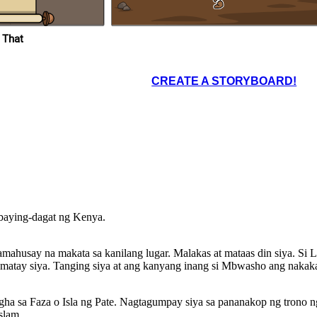
 That
a Delta at
gtagumpay
ate na
Ito pala'y pakana ng hari
g
upang siya ay madakip at muli
 namuno sa
CREATE A STORYBOARD!
na naman siyang nakatakas.
ybaying-dagat ng Kenya.
 pakana ng hari
y madakip at muli
mahusay na makata sa kanilang lugar. Malakas at mataas din siya. Si
yang nakatakas.
atay siya . Tanging siya at ang kanyang inang si Mbwasho ang nakaka
gha sa Faza o Isla ng Pate. Nagtagumpay siya sa pananakop ng trono n
slam.