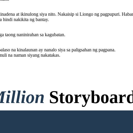
adena at ikinulong siya nito. Nakaisip si Liongo ng pagpupuri. Habang
a hindi nakikita ng bantay.
a taong naninirahan sa kagubatan.
laso na kinalaunan ay nanalo siya sa paligsahan ng pagpana.
 muli na naman siyang nakatakas.
illion
Storyboard
o Credit Card, and No Logi