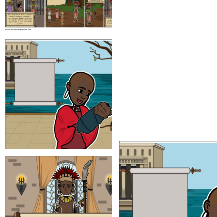
sa paligsahan ng pagpana.
Nais ni Haring Ahmad na mawala si Liongo kaya
ikinadena at ikinulong siya nito. Nakaisip si
Liongo ng pagpupuri. Habang ang parirala nito ay
inaawit ng mga nasa labas ng bilangguan, bigla
Ito pala'y pakana ng hari
siyang nakahulagpos sa tanikala na hindi nakikita
upang siya ay madakip at muli
ng bantay.
na naman siyang nakatakas.
Create your own at Storyboard That
Siya ang nagmamay-ari ng karangal
pinakamahusay na makata sa kanilan
Malakas at mataas din siya. Si Liongo ay hindi
nasusugatan ng ano mang mga armas
kung siya ay natamaan ng karay
mamamatay siya
. Tanging siya at a
inang si Mbwasho ang nakakaalam
Tumakas siya at nanirahan sa Watwa kasama
ang mga taong naninirahan sa kagubatan.