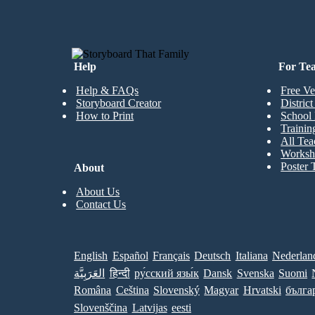
Help
For Te
Help & FAQs
Free Ve
Storyboard Creator
Distric
How to Print
School 
Trainin
All Tea
Worksh
Poster 
About
About Us
Contact Us
English
Español
Français
Deutsch
Italiana
Nederlan
العَرَبِيَّة
हिन्दी
ру́сский язы́к
Dansk
Svenska
Suomi
Româna
Ceština
Slovenský
Magyar
Hrvatski
бълга
Slovenščina
Latvijas
eesti