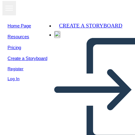
CREATE A STORYBOARD
Home Page
Resources
View as
Pricing
slideshow
Create a Storyboard
Register
Log In