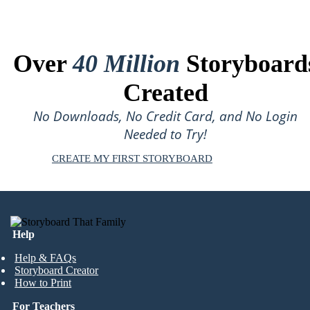
Over
40 Million
Storyboard
Created
No Downloads, No Credit Card, and No Login
Needed to Try!
CREATE MY FIRST STORYBOARD
Help
Help & FAQs
Storyboard Creator
How to Print
For Teachers