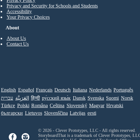
Privacy Policy
Privacy and Security for Schools and Students
Accessibility
Your Privacy Choices
About
About Us
Contact Us
English
Español
Français
Deutsch
Italiana
Nederlands
Português
עברית
العَرَبِيَّة
हिन्दी
ру́сский язы́к
Dansk
Svenska
Suomi
Norsk
Türkçe
Polski
Româna
Ceština
Slovenský
Magyar
Hrvatski
български
Lietuvos
Slovenščina
Latvijas
eesti
© 2026 - Clever Prototypes, LLC - All rights reserved.
StoryboardThat is a trademark of Clever Prototypes, LL