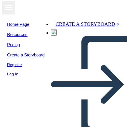
CREATE A STORYBOARD
Home Page
Resources
View as
Pricing
slideshow
Create a Storyboard
Register
Log In
Untitled Storyboard