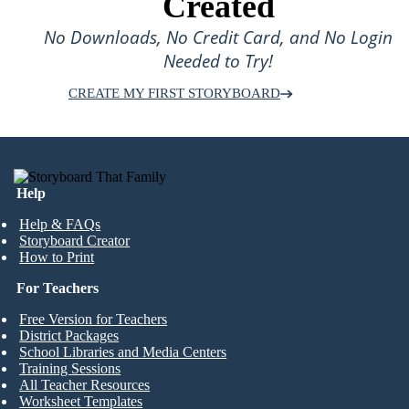
Created
No Downloads, No Credit Card, and No Login
Needed to Try!
CREATE MY FIRST STORYBOARD
Help
Help & FAQs
Storyboard Creator
How to Print
For Teachers
Free Version for Teachers
District Packages
School Libraries and Media Centers
Training Sessions
All Teacher Resources
Worksheet Templates