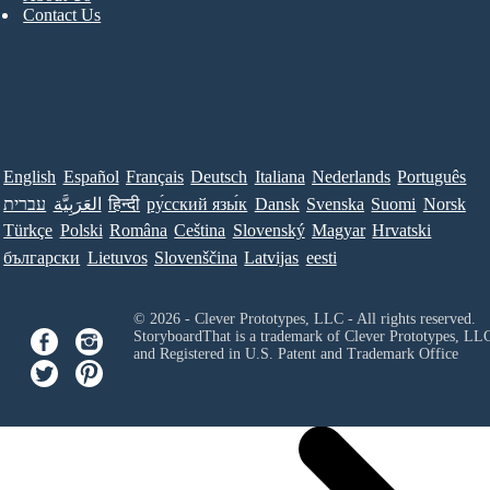
Contact Us
English
Español
Français
Deutsch
Italiana
Nederlands
Português
עברית
العَرَبِيَّة
हिन्दी
ру́сский язы́к
Dansk
Svenska
Suomi
Norsk
Türkçe
Polski
Româna
Ceština
Slovenský
Magyar
Hrvatski
български
Lietuvos
Slovenščina
Latvijas
eesti
© 2026 - Clever Prototypes, LLC - All rights reserved.
StoryboardThat is a trademark of Clever Prototypes, LL
and Registered in U.S. Patent and Trademark Office