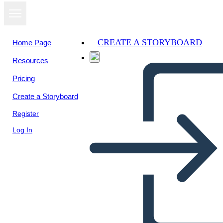
CREATE A STORYBOARD
Home Page
Resources
View as
Pricing
slideshow
Create a Storyboard
Register
Log In
MOVIENTO DEL 68