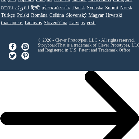
עברית
العَرَبِيَّة
हिन्दी
ру́сский язы́к
Dansk
Svenska
Suomi
Norsk
Türkçe
Polski
Româna
Ceština
Slovenský
Magyar
Hrvatski
български
Lietuvos
Slovenščina
Latvijas
eesti
© 2026 - Clever Prototypes, LLC - All rights reserved.
StoryboardThat is a trademark of Clever Prototypes, LL
and Registered in U.S. Patent and Trademark Office