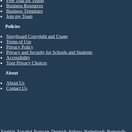
Free Trial for Teams
Business Resources
Business Templates
Join my Team
Policies
Storyboard Copyright and Usage
Terms of Use
Privacy Policy
Privacy and Security for Schools and Students
Accessibility
Your Privacy Choices
About
About Us
Contact Us
English
Español
Français
Deutsch
Italiana
Nederlands
Português