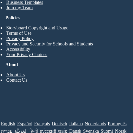
Business Templates
Join my Team
Policies
Storyboard Copyright and Usage
Terms of Use
Privacy Policy
Privacy and Security for Schools and Students
Accessibility
Your Privacy Choices
About
About Us
Contact Us
English
Español
Français
Deutsch
Italiana
Nederlands
Português
עברית
العَرَبِيَّة
हिन्दी
ру́сский язы́к
Dansk
Svenska
Suomi
Norsk