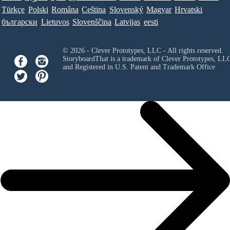
Türkçe
Polski
Româna
Ceština
Slovenský
Magyar
Hrvatski
български
Lietuvos
Slovenščina
Latvijas
eesti
© 2026 - Clever Prototypes, LLC - All rights reserved.
StoryboardThat is a trademark of Clever Prototypes, LL
and Registered in U.S. Patent and Trademark Office