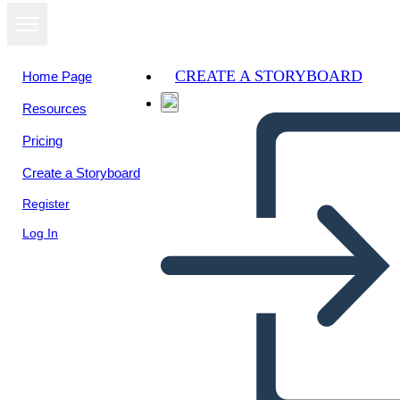
CREATE A STORYBOARD
Home Page
Resources
View as
Pricing
slideshow
Create a Storyboard
Register
Log In
Untitled Storyboard