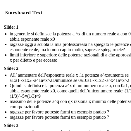
Storyboard Text
Slide: 1
in generale si definisce la potenza a ^x di un numero reale a,con 
abbia esponente reale x0
ragazze oggi a scuola la mia professoressa ha spiegato le potenze
esponente reale, ma io non capito molto, sapreste spiegarmele?
limiti inferiore e superiore delle potenze razionali di a che appros
x per difetto e per eccesso
Slide: 2
All’ aumentare dell’esponente reale x ,la potenza a^x:aumenta se
a1:a1~x1x2~a^1a^x^2Dimunisce se 0a10a1~x1x2~a^x^1a^x^2
Quindi si definisce la potenza a^x di un numero reale a, con 0a1,
abbia esponente reale x0, come quelli dell’uniconumero reale: (1/
(1/3)^-5=(1/3)^9
massimo delle potenze a^q con qx razionali; minimo delle potenz
con qx razionali
ragazze per favore potreste farmi un esempio pratico ?
ragazze per favore potreste farmi un esempio pratico ?
Slide: 3