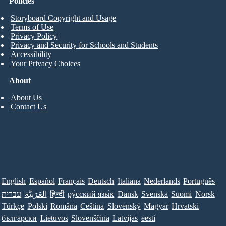
Policies
Storyboard Copyright and Usage
Terms of Use
Privacy Policy
Privacy and Security for Schools and Students
Accessibility
Your Privacy Choices
About
About Us
Contact Us
English
Español
Français
Deutsch
Italiana
Nederlands
Português
עברית
العَرَبِيَّة
हिन्दी
ру́сский язы́к
Dansk
Svenska
Suomi
Norsk
Türkçe
Polski
Româna
Ceština
Slovenský
Magyar
Hrvatski
български
Lietuvos
Slovenščina
Latvijas
eesti