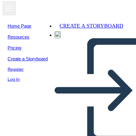
CREATE A STORYBOARD
Home Page
Resources
View as
Pricing
slideshow
Create a Storyboard
Register
Log In
sistema operativo symbiom