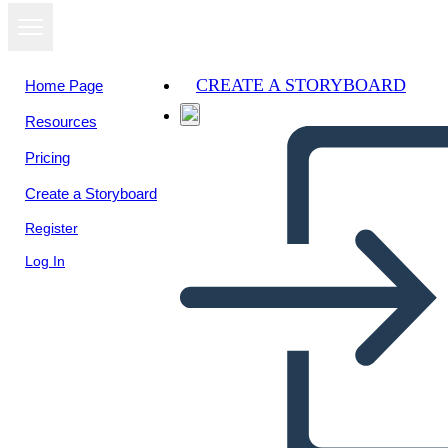
CREATE A STORYBOARD
Home Page
Resources
View as
Pricing
slideshow
Create a Storyboard
Register
Log In
Animal Comic