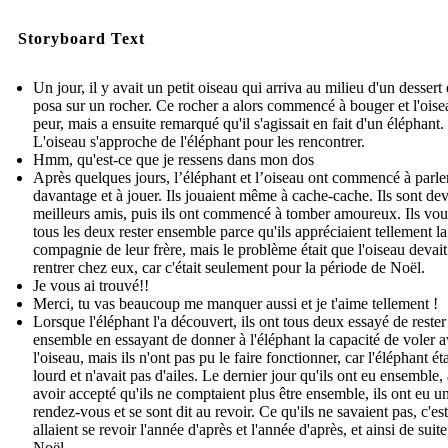
Storyboard Text
Un jour, il y avait un petit oiseau qui arriva au milieu d'un dessert 
posa sur un rocher. Ce rocher a alors commencé à bouger et l'oise
peur, mais a ensuite remarqué qu'il s'agissait en fait d'un éléphant.
L'oiseau s'approche de l'éléphant pour les rencontrer.
Hmm, qu'est-ce que je ressens dans mon dos
Après quelques jours, l’éléphant et l’oiseau ont commencé à parle
davantage et à jouer. Ils jouaient même à cache-cache. Ils sont de
meilleurs amis, puis ils ont commencé à tomber amoureux. Ils vou
tous les deux rester ensemble parce qu'ils appréciaient tellement la
compagnie de leur frère, mais le problème était que l'oiseau devait
rentrer chez eux, car c'était seulement pour la période de Noël.
Je vous ai trouvé!!
Merci, tu vas beaucoup me manquer aussi et je t'aime tellement !
Lorsque l'éléphant l'a découvert, ils ont tous deux essayé de rester
ensemble en essayant de donner à l'éléphant la capacité de voler 
l'oiseau, mais ils n'ont pas pu le faire fonctionner, car l'éléphant éta
lourd et n'avait pas d'ailes. Le dernier jour qu'ils ont eu ensemble,
avoir accepté qu'ils ne comptaient plus être ensemble, ils ont eu u
rendez-vous et se sont dit au revoir. Ce qu'ils ne savaient pas, c'est
allaient se revoir l'année d'après et l'année d'après, et ainsi de suite
Noël.