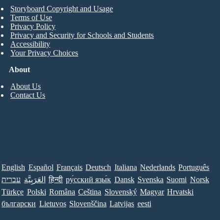
Storyboard Copyright and Usage
Terms of Use
Privacy Policy
Privacy and Security for Schools and Students
Accessibility
Your Privacy Choices
About
About Us
Contact Us
English
Español
Français
Deutsch
Italiana
Nederlands
Português
עברית
العَرَبِيَّة
हिन्दी
ру́сский язы́к
Dansk
Svenska
Suomi
Norsk
Türkçe
Polski
Româna
Ceština
Slovenský
Magyar
Hrvatski
български
Lietuvos
Slovenščina
Latvijas
eesti