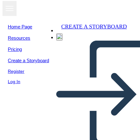
CREATE A STORYBOARD
Home Page
Resources
View as
Pricing
slideshow
Create a Storyboard
Register
Log In
longa