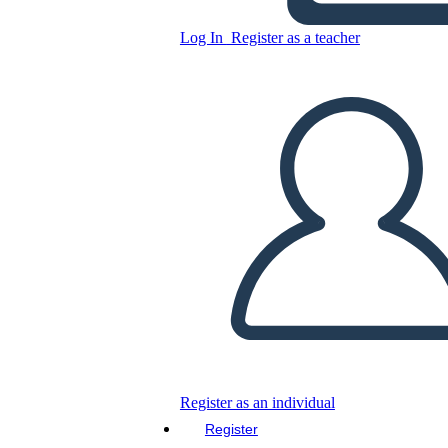
Log In
Register as a teacher
Copy this Storyboard
CREATE A STORYBOARD
PLAY SLIDESHOW
READ TO ME
Register as an individual
Register