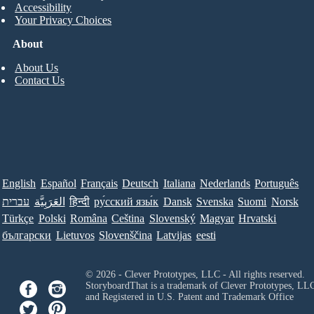
Accessibility
Your Privacy Choices
About
About Us
Contact Us
English
Español
Français
Deutsch
Italiana
Nederlands
Português
עברית
العَرَبِيَّة
हिन्दी
ру́сский язы́к
Dansk
Svenska
Suomi
Norsk
Türkçe
Polski
Româna
Ceština
Slovenský
Magyar
Hrvatski
български
Lietuvos
Slovenščina
Latvijas
eesti
© 2026 - Clever Prototypes, LLC - All rights reserved.
StoryboardThat is a trademark of Clever Prototypes, LL
and Registered in U.S. Patent and Trademark Office