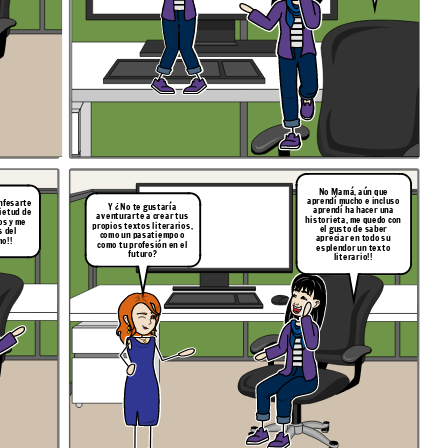
No Mamá, aún que
aprendí mucho e incluso
nfesarte
Y ¿ No te gustaría
aprendí ha hacer una
ietud de
aventurarte a crear tus
historieta, me quedo con
os y me
propios textos literarios,
el gusto de saber
s del
como un pasatiempo o
apreciar en todo su
o!!
como tu profesión en el
esplendor un texto
futuro?
literario!!