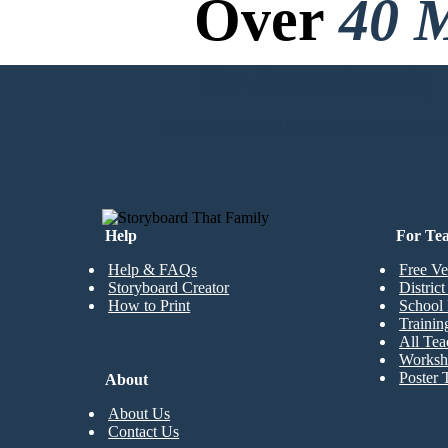
Over
40 M
No Downloads, N
CREATE MY FIRST STORYBOARD
Help
For Te
Help & FAQs
Free Ve
Storyboard Creator
Distric
How to Print
School 
Trainin
All Tea
Worksh
Poster 
About
About Us
Contact Us