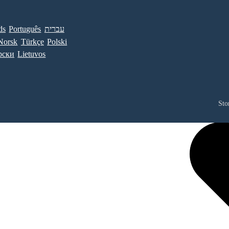
ds
Português
עברית
Norsk
Türkçe
Polski
рски
Lietuvos
Sto