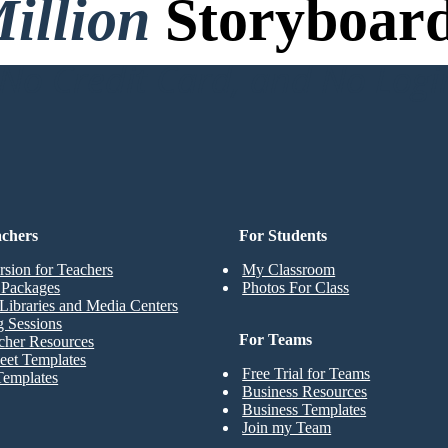
illion
Storyboard
o Credit Card, and No Logi
achers
For Students
rsion for Teachers
My Classroom
t Packages
Photos For Class
Libraries and Media Centers
g Sessions
For Teams
cher Resources
eet Templates
Free Trial for Teams
Templates
Business Resources
Business Templates
Join my Team