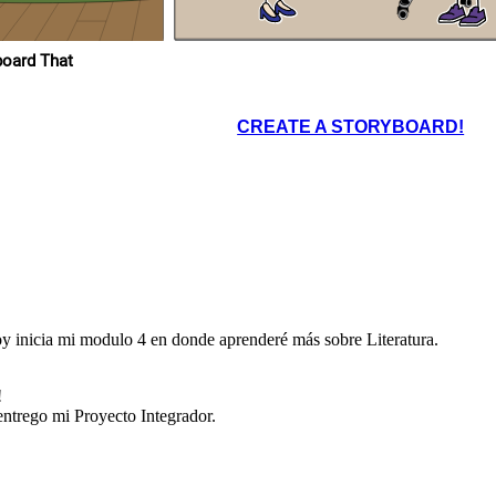
estética de los
mismos!!
ropios en Storyboard That
CREATE A STORYBOARD!
No Mamá, aún que
prendí mucho e incluso
aprendí ha hacer una
storieta, me quedo con
el gusto de saber
apreciar en todo su
esplendor un texto
literario!!
inicia mi modulo 4 en donde aprenderé más sobre Literatura.
!
entrego mi Proyecto Integrador.