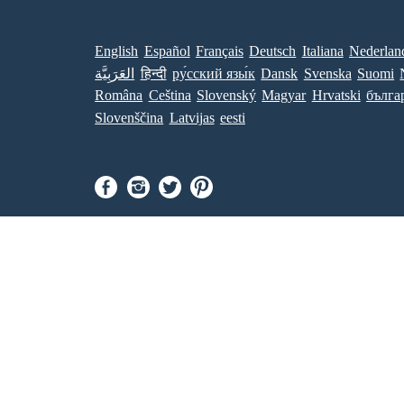
English
Español
Français
Deutsch
Italiana
Nederlan
العَرَبِيَّة
हिन्दी
ру́сский язы́к
Dansk
Svenska
Suomi
Româna
Ceština
Slovenský
Magyar
Hrvatski
бълга
Slovenščina
Latvijas
eesti