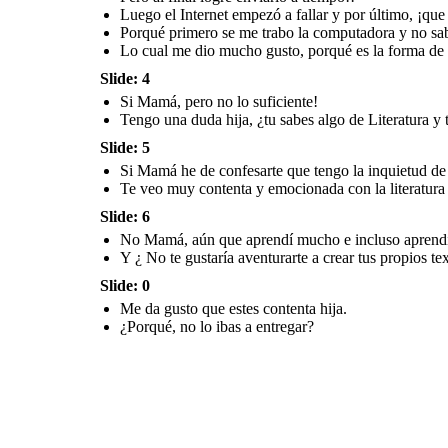
esplendor un texto
futuro?
literario!!
Luego el Internet empezó a fallar y por último, ¡que 
Porqué primero se me trabo la computadora y no sab
Lo cual me dio mucho gusto, porqué es la forma de de
Slide: 4
Si Mamá, pero no lo suficiente!
Tengo una duda hija, ¿tu sabes algo de Literatura y t
Slide: 5
Si Mamá he de confesarte que tengo la inquietud de
Te veo muy contenta y emocionada con la literatura y 
Slide: 6
No Mamá, aún que aprendí mucho e incluso aprendí ha
Y ¿ No te gustaría aventurarte a crear tus propios t
Slide: 0
Me da gusto que estes contenta hija.
¿Porqué, no lo ibas a entregar?