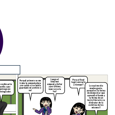
Luego el
Pero al final
Porqué primero se me
Internet
logré enviarlo
trabo la computadora
empezó a fallar
e confesarte
a tiempo!!
y no sabía si se había
Lo cual me dio
y por último,
onfíe y por
guardado mi archivo o
mucho gusto,
¡que se va la
 entrego mi
no!
porqué es la forma
luz!
 Integrador.
de demostrar que
aprendí el fondo y
la forma de un
texto literario y a
disfrutar de la
estética de los
mismos!!