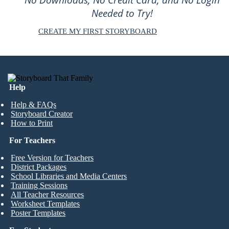
No Downloads, No Credit Card, and No Login
Needed to Try!
CREATE MY FIRST STORYBOARD
Help
Help & FAQs
Storyboard Creator
How to Print
For Teachers
Free Version for Teachers
District Packages
School Libraries and Media Centers
Training Sessions
All Teacher Resources
Worksheet Templates
Poster Templates