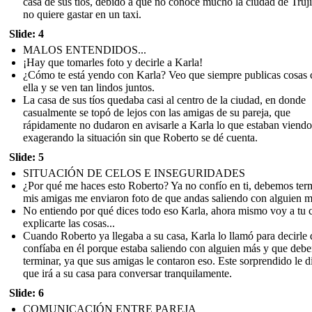
casa de sus tíos, debido a que no conoce mucho la ciudad de Truji
no quiere gastar en un taxi.
Slide: 4
MALOS ENTENDIDOS...
¡Hay que tomarles foto y decirle a Karla!
¿Cómo te está yendo con Karla? Veo que siempre publicas cosas 
ella y se ven tan lindos juntos.
La casa de sus tíos quedaba casi al centro de la ciudad, en donde
casualmente se topó de lejos con las amigas de su pareja, que
rápidamente no dudaron en avisarle a Karla lo que estaban viendo
exagerando la situación sin que Roberto se dé cuenta.
Slide: 5
SITUACIÓN DE CELOS E INSEGURIDADES
¿Por qué me haces esto Roberto? Ya no confío en ti, debemos term
mis amigas me enviaron foto de que andas saliendo con alguien m
No entiendo por qué dices todo eso Karla, ahora mismo voy a tu 
explicarte las cosas...
Cuando Roberto ya llegaba a su casa, Karla lo llamó para decirle
confíaba en él porque estaba saliendo con alguien más y que deb
terminar, ya que sus amigas le contaron eso. Este sorprendido le d
que irá a su casa para conversar tranquilamente.
Slide: 6
COMUNICACIÓN ENTRE PAREJA