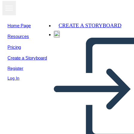
CREATE A STORYBOARD
Home Page
Resources
View as
Pricing
slideshow
Create a Storyboard
Register
Log In