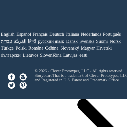
English
Español
Français
Deutsch
Italiana
Nederlands
Português
עברית
العَرَبِيَّة
हिन्दी
ру́сский язы́к
Dansk
Svenska
Suomi
Norsk
Türkçe
Polski
Româna
Ceština
Slovenský
Magyar
Hrvatski
български
Lietuvos
Slovenščina
Latvijas
eesti
© 2026 - Clever Prototypes, LLC - All rights reserved.
StoryboardThat is a trademark of Clever Prototypes, LL
and Registered in U.S. Patent and Trademark Office