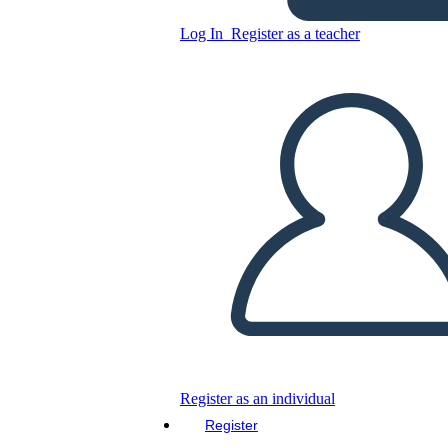
Untitled Storyboard
Log In
Register as a teacher
Copy this Storyboard
CREATE A STORYBOARD
PLAY SLIDESHOW
READ TO ME
Register as an individual
Register