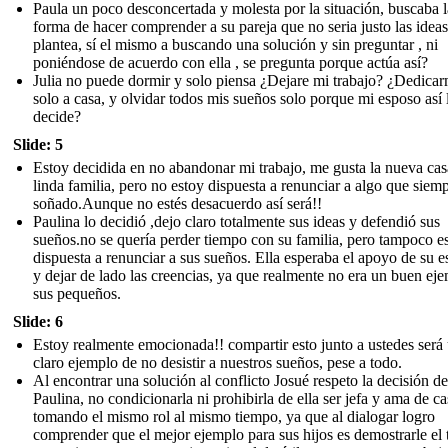
Paula un poco desconcertada y molesta por la situación, buscaba l
forma de hacer comprender a su pareja que no seria justo las ideas
plantea, sí el mismo a buscando una solución y sin preguntar , ni
poniéndose de acuerdo con ella , se pregunta porque actúa así?
Julia no puede dormir y solo piensa ¿Dejare mi trabajo? ¿Dedica
solo a casa, y olvidar todos mis sueños solo porque mi esposo así 
decide?
Slide: 5
Estoy decidida en no abandonar mi trabajo, me gusta la nueva cas
linda familia, pero no estoy dispuesta a renunciar a algo que siem
soñado.Aunque no estés desacuerdo así será!!
Paulina lo decidió ,dejo claro totalmente sus ideas y defendió sus
sueños.no se quería perder tiempo con su familia, pero tampoco e
dispuesta a renunciar a sus sueños. Ella esperaba el apoyo de su e
y dejar de lado las creencias, ya que realmente no era un buen ej
sus pequeños.
Slide: 6
Estoy realmente emocionada!! compartir esto junto a ustedes será
claro ejemplo de no desistir a nuestros sueños, pese a todo.
Al encontrar una solución al conflicto Josué respeto la decisión de
Paulina, no condicionarla ni prohibirla de ella ser jefa y ama de ca
tomando el mismo rol al mismo tiempo, ya que al dialogar logro
comprender que el mejor ejemplo para sus hijos es demostrarle el 