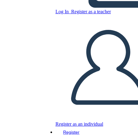
Imagen 2
Log In
Register as a teacher
Copy this Storyboard
CREATE A STORYBOARD
PLAY SLIDESHOW
READ TO ME
Register as an individual
Register