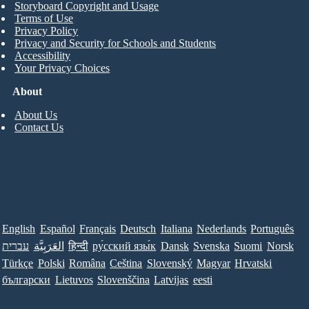
Storyboard Copyright and Usage
Terms of Use
Privacy Policy
Privacy and Security for Schools and Students
Accessibility
Your Privacy Choices
About
About Us
Contact Us
English
Español
Français
Deutsch
Italiana
Nederlands
Português
עברית
العَرَبِيَّة
हिन्दी
ру́сский язы́к
Dansk
Svenska
Suomi
Norsk
Türkçe
Polski
Româna
Ceština
Slovenský
Magyar
Hrvatski
български
Lietuvos
Slovenščina
Latvijas
eesti