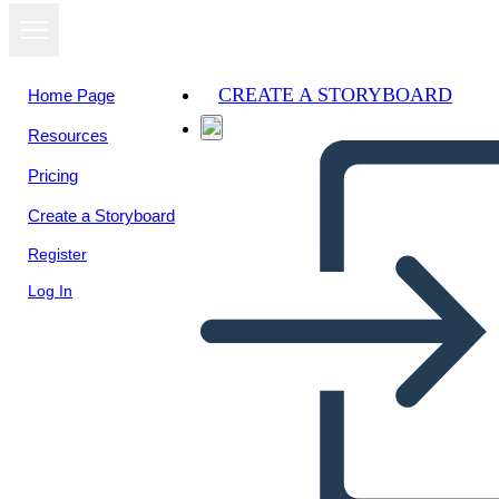
CREATE A STORYBOARD
Home Page
Resources
View as
Pricing
slideshow
Create a Storyboard
Register
Log In
Untitled Storyboard