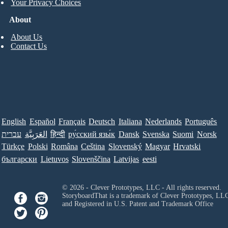
Your Privacy Choices
About
About Us
Contact Us
English
Español
Français
Deutsch
Italiana
Nederlands
Português
עברית
العَرَبِيَّة
हिन्दी
ру́сский язы́к
Dansk
Svenska
Suomi
Norsk
Türkçe
Polski
Româna
Ceština
Slovenský
Magyar
Hrvatski
български
Lietuvos
Slovenščina
Latvijas
eesti
© 2026 - Clever Prototypes, LLC - All rights reserved.
StoryboardThat is a trademark of Clever Prototypes, LL
and Registered in U.S. Patent and Trademark Office