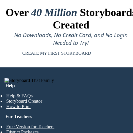
Over
40 Million
Storyboard
Created
No Downloads, No Credit Card, and No Login
Needed to Try!
CREATE MY FIRST STORYBOARD
Help
Help & FAQs
Storyboard Creator
How to Print
For Teachers
Free Version for Teachers
District Packages