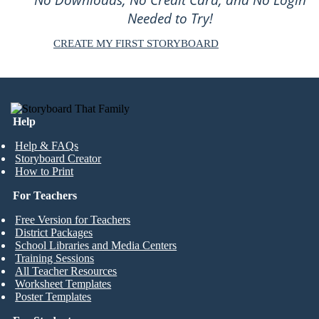
No Downloads, No Credit Card, and No Login
Needed to Try!
CREATE MY FIRST STORYBOARD
Help
Help & FAQs
Storyboard Creator
How to Print
For Teachers
Free Version for Teachers
District Packages
School Libraries and Media Centers
Training Sessions
All Teacher Resources
Worksheet Templates
Poster Templates