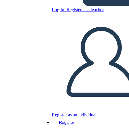
problemas en pareja
Log In
Register as a teacher
Copy this Storyboard
CREATE A STORYBOARD
PLAY SLIDESHOW
READ TO ME
Register as an individual
Register