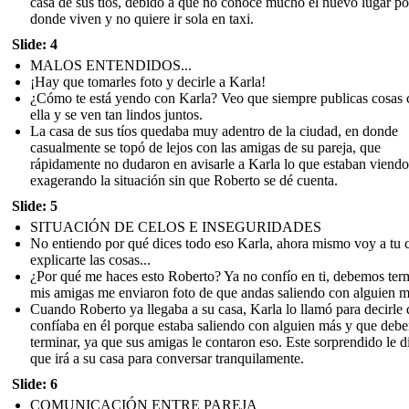
casa de sus tíos, debido a que no conoce mucho el nuevo lugar po
donde viven y no quiere ir sola en taxi.
Slide: 4
MALOS ENTENDIDOS...
¡Hay que tomarles foto y decirle a Karla!
¿Cómo te está yendo con Karla? Veo que siempre publicas cosas 
ella y se ven tan lindos juntos.
La casa de sus tíos quedaba muy adentro de la ciudad, en donde
casualmente se topó de lejos con las amigas de su pareja, que
rápidamente no dudaron en avisarle a Karla lo que estaban viendo
exagerando la situación sin que Roberto se dé cuenta.
Slide: 5
SITUACIÓN DE CELOS E INSEGURIDADES
No entiendo por qué dices todo eso Karla, ahora mismo voy a tu 
explicarte las cosas...
¿Por qué me haces esto Roberto? Ya no confío en ti, debemos term
mis amigas me enviaron foto de que andas saliendo con alguien m
Cuando Roberto ya llegaba a su casa, Karla lo llamó para decirle
confíaba en él porque estaba saliendo con alguien más y que deb
terminar, ya que sus amigas le contaron eso. Este sorprendido le d
que irá a su casa para conversar tranquilamente.
Slide: 6
COMUNICACIÓN ENTRE PAREJA