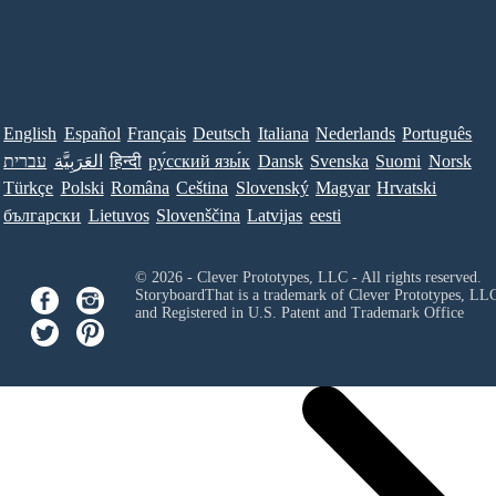
English
Español
Français
Deutsch
Italiana
Nederlands
Português
עברית
العَرَبِيَّة
हिन्दी
ру́сский язы́к
Dansk
Svenska
Suomi
Norsk
Türkçe
Polski
Româna
Ceština
Slovenský
Magyar
Hrvatski
български
Lietuvos
Slovenščina
Latvijas
eesti
© 2026 - Clever Prototypes, LLC - All rights reserved.
StoryboardThat is a trademark of Clever Prototypes, LL
and Registered in U.S. Patent and Trademark Office