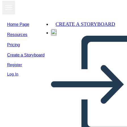
CREATE A STORYBOARD
Home Page
Resources
View as
Pricing
slideshow
Create a Storyboard
Register
Log In