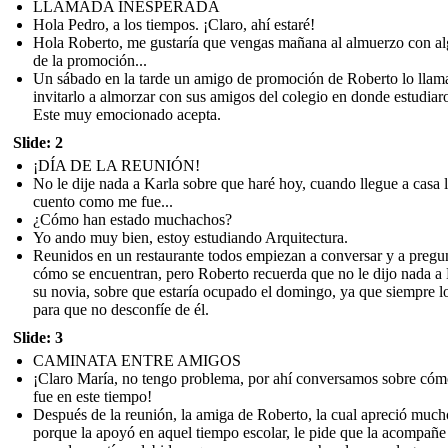
LLAMADA INESPERADA
Hola Pedro, a los tiempos. ¡Claro, ahí estaré!
Hola Roberto, me gustaría que vengas mañana al almuerzo con a
de la promoción...
Un sábado en la tarde un amigo de promoción de Roberto lo llam
invitarlo a almorzar con sus amigos del colegio en donde estudiar
Este muy emocionado acepta.
Slide: 2
¡DÍA DE LA REUNIÓN!
No le dije nada a Karla sobre que haré hoy, cuando llegue a casa 
cuento como me fue...
¿Cómo han estado muchachos?
Yo ando muy bien, estoy estudiando Arquitectura.
Reunidos en un restaurante todos empiezan a conversar y a pregu
cómo se encuentran, pero Roberto recuerda que no le dijo nada a 
su novia, sobre que estaría ocupado el domingo, ya que siempre l
para que no desconfíe de él.
Slide: 3
CAMINATA ENTRE AMIGOS
¡Claro María, no tengo problema, por ahí conversamos sobre cóm
fue en este tiempo!
Después de la reunión, la amiga de Roberto, la cual apreció much
porque la apoyó en aquel tiempo escolar, le pide que la acompañe 