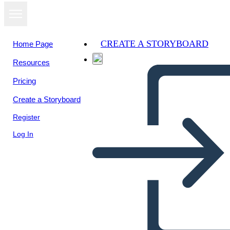
CREATE A STORYBOARD
Home Page
Resources
View as
Pricing
slideshow
Create a Storyboard
Register
Log In
EL DESEMPLEO NO ES
UNA OCIÓN