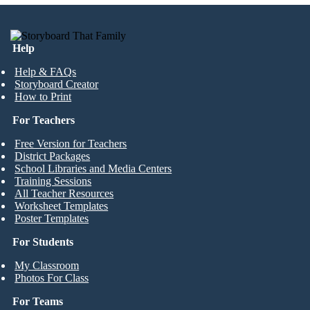
Help
Help & FAQs
Storyboard Creator
How to Print
For Teachers
Free Version for Teachers
District Packages
School Libraries and Media Centers
Training Sessions
All Teacher Resources
Worksheet Templates
Poster Templates
For Students
My Classroom
Photos For Class
For Teams