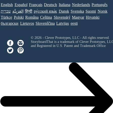
English
Español
Français
Deutsch
Italiana
Nederlands
Português
עברית
العَرَبِيَّة
हिन्दी
ру́сский язы́к
Dansk
Svenska
Suomi
Norsk
Türkçe
Polski
Româna
Ceština
Slovenský
Magyar
Hrvatski
български
Lietuvos
Slovenščina
Latvijas
eesti
© 2026 - Clever Prototypes, LLC - All rights reserved.
StoryboardThat is a trademark of Clever Prototypes, LL
and Registered in U.S. Patent and Trademark Office