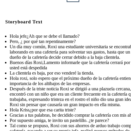
Storyboard Text
Hola jefe¿Ah que se debe el llamado?
Pero, ¿ por qué tan repentinamente?
Un día muy común, Roxi una estudiante universitaria se encontra
laborando en una cafetería para solventar sus gastos, hasta que un 
dueño de la cafetería decide cerrar debido a la baja clientela.
Buenos días Roxi,Lamento informarle que la cafetería cerrará por
usted está despedida
La clientela es baja, por eso venderé la tienda.
Hola roxi, solo espero que el próximo dueño de la cafetería entien
importancia de los altibajos de las empresas.
Después de la triste noticia Roxi se dirigió a una plazuela cercana,
encontró con un niño que era un cliente frecuente en la cafetería 
trabajaba, expresando tristeza en el rostro el niño dio una gran ide
Roxi sin pensar que causaría un gran impacto en ella misma.
Hola Kriss¿por que esa carita triste?
Gracias a tus palabras, he decidido comprar la cafetería con mis a
Por supuesto amiga, te invito un pastelillo. ¿te parece?
Tal como se propuso, Roxi con sus ahorros de arduo trabajo comp
cafetería, pasando a ser su propia jefa, realizó nuevos métodos de