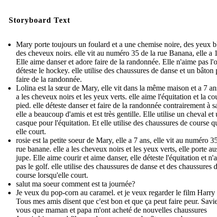
Storyboard Text
Mary porte toujours un foulard et a une chemise noire, des yeux b
des cheveux noirs. elle vit au numéro 35 de la rue Banana, elle a 
Elle aime danser et adore faire de la randonnée. Elle n'aime pas l'o
déteste le hockey. elle utilise des chaussures de danse et un bâton
faire de la randonnée.
Lolina est la sœur de Mary, elle vit dans la même maison et a 7 ans
a les cheveux noirs et les yeux verts. elle aime l'équitation et la co
pied. elle déteste danser et faire de la randonnée contrairement à s
elle a beaucoup d'amis et est très gentille. Elle utilise un cheval et
casque pour l'équitation. Et elle utilise des chaussures de course 
elle court.
rosie est la petite soeur de Mary, elle a 7 ans, elle vit au numéro 3
rue banane. elle a les cheveux noirs et les yeux verts, elle porte au
jupe. Elle aime courir et aime danser, elle déteste l'équitation et n'
pas le golf. elle utilise des chaussures de danse et des chaussures 
course lorsqu'elle court.
salut ma soeur comment est ta journée?
Je veux du pop-corn au caramel. et je veux regarder le film Harry 
Tous mes amis disent que c'est bon et que ça peut faire peur. Savi
vous que maman et papa m'ont acheté de nouvelles chaussures