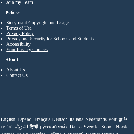
Join my Team
Policies
Storyboard Copyright and Usage
Terms of Use
Privacy Policy
Privacy and Security for Schools and Students
Accessibility
Your Privacy Choices
About
About Us
Contact Us
English
Español
Français
Deutsch
Italiana
Nederlands
Português
עברית
العَرَبِيَّة
हिन्दी
ру́сский язы́к
Dansk
Svenska
Suomi
Norsk