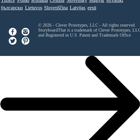
Türkçe
Polski
Româna
Ceština
Slovenský
Magyar
Hrvatski
български
Lietuvos
Slovenščina
Latvijas
eesti
© 2026 - Clever Prototypes, LLC - All rights reserved.
StoryboardThat is a trademark of Clever Prototypes, LL
and Registered in U.S. Patent and Trademark Office