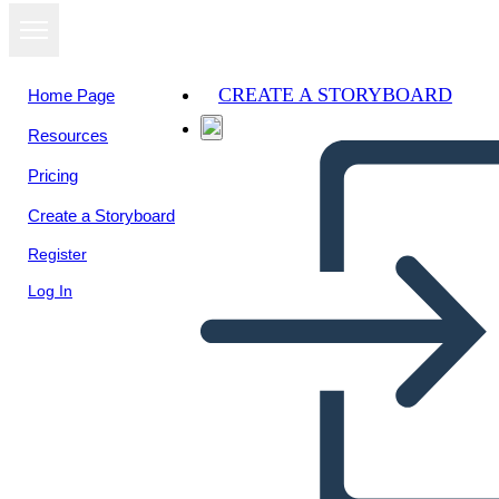
CREATE A STORYBOARD
Home Page
Resources
View as
Pricing
slideshow
Create a Storyboard
Register
Log In
Unknown Story