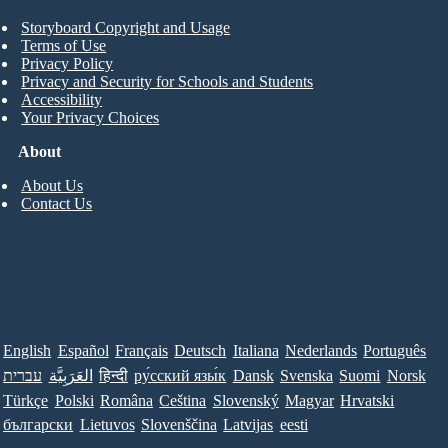
Storyboard Copyright and Usage
Terms of Use
Privacy Policy
Privacy and Security for Schools and Students
Accessibility
Your Privacy Choices
About
About Us
Contact Us
English
Español
Français
Deutsch
Italiana
Nederlands
Português
עברית
العَرَبِيَّة
हिन्दी
ру́сский язы́к
Dansk
Svenska
Suomi
Norsk
Türkçe
Polski
Româna
Ceština
Slovenský
Magyar
Hrvatski
български
Lietuvos
Slovenščina
Latvijas
eesti