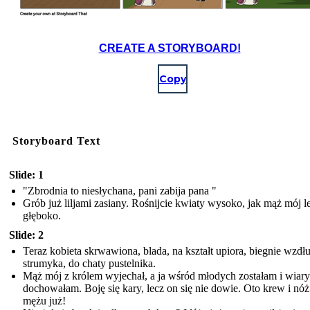
CREATE A STORYBOARD!
Copy
Storyboard Text
Slide: 1
"Zbrodnia to niesłychana, pani zabija pana "
Grób już liljami zasiany. Rośnijcie kwiaty wysoko, jak mąż mój l
głęboko.
Slide: 2
Teraz kobieta skrwawiona, blada, na kształt upiora, biegnie wzdł
strumyka, do chaty pustelnika.
Mąż mój z królem wyjechał, a ja wśród młodych zostałam i wiary
dochowałam. Boję się kary, lecz on się nie dowie. Oto krew i nóż
mężu już!