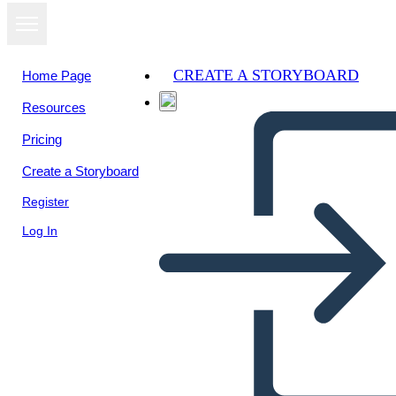
CREATE A STORYBOARD
Home Page
Resources
View as
Pricing
slideshow
Create a Storyboard
Register
Log In
Untitled Storyboard