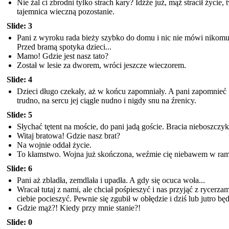
Nie żal ci zbrodni tylko strach kary? Idźże już, mąż stracił życie, 
tajemnica wieczną pozostanie.
Slide: 3
Pani z wyroku rada bieży szybko do domu i nic nie mówi nikomu
Przed bramą spotyka dzieci. ..
Mamo! Gdzie jest nasz tato?
Został w lesie za dworem, wróci jeszcze wieczorem .
Slide: 4
Dzieci długo czekały, aż w końcu zapomniały. A pani zapomnieć
trudno, na sercu jej ciągle nudno i nigdy snu na źrenicy.
Slide: 5
Słychać tętent na moście, do pani jadą goście. Bracia nieboszczyk
Witaj bratowa! Gdzie nasz brat?
Na wojnie oddał życie.
To kłamstwo. Wojna już skończona, weźmie cię niebawem w ram
Slide: 6
Pani aż zbladła, zemdlała i upadła. A gdy się ocuca woła...
Wracał tutaj z nami, ale chciał pośpieszyć i nas przyjąć z rycerzam
ciebie pocieszyć. Pewnie się zgubił w obłędzie i dziś lub jutro będ
Gdzie mąż?! Kiedy przy mnie stanie?!
Slide: 0