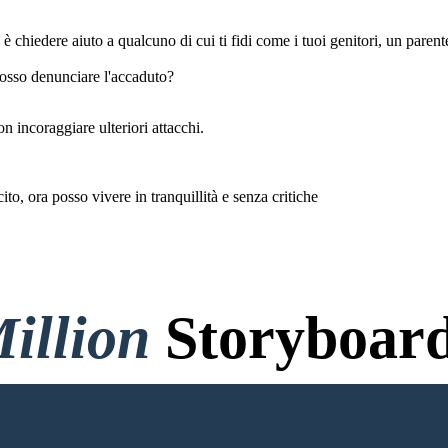
così, chiamo subito i
genitori dei tuoi amici
è chiedere aiuto a qualcuno di cui ti fidi come i tuoi genitori, un parente 
posso denunciare l'accaduto?
n incoraggiare ulteriori attacchi.
o, ora posso vivere in tranquillità e senza critiche
i miei amici mi
stanno prendendo
in giro perchè
sono scarso, non
ce la faccio più
illion
Storyboard
o Credit Card, and No Logi
in laboratorio verificano il