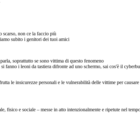
i
senza l'aiuto del
tecnico. ora potrò
tornare a giocare sul pc
 scarso, non ce la faccio più
amo subito i genitori dei tuoi amici
il ragazzo mentre gioca viene criticato dai suoi amici
la mamma entra in stanza
e vede suo figlio piangere
, seguendo questi
sono uscito, ora
 in tranquillità e
si parla, soprattutto se sono vittima di questo fenomeno
 critiche
cosa sta succede
cretino
Non puoi contin
stupido
 si fanno i leoni da tastiera difronte ad uno schermo, sai cos'è il cyberb
così, chiamo sub
genitori dei tuoi
o
c
frutta le insicurezze personali e le vulnerabilità delle vittime per causar
bale, fisico e sociale – messe in atto intenzionalmente e ripetute nel temp
la mamma entra in stanza
i miei amici mi
e vede suo figlio piangere
stanno prendendo
in giro perchè
sono scarso, non
ce la faccio più
cosa sta succedendo!!!
Non puoi continuare