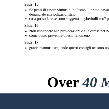
Slide: 15
chissà come avrei fatto
senza l'aiuto del
Se pensi di essere vittima di bullismo, il primo passo 
tecnico. ora potrò
tornare a giocare sul pc
denunciato alla polizia di stato
cosa posso fare se sono soggetto a cyberbullismo? 
Slide: 16
Non rispondere alle provocazioni e alle offese per no
come posso prevenire questo fenomeno'
Slide: 17
grazie mamma, seguendo questi consigli ne sono uscit
il ragazzo mentre gioca viene criticato dai suoi amici
la mamma entra in stanza
e vede suo figlio piangere
cosa sta succedendo!!!
cretino
Non puoi continuare
stupido
così, chiamo subito i
genitori dei tuoi amici
Over
40 M
No Downloads, N
CREATE MY FIRST STORYBOARD
il ragazzo va a
la mamma entra in stanza
mentre giocava al pc, si è verificata un
i miei amici mi