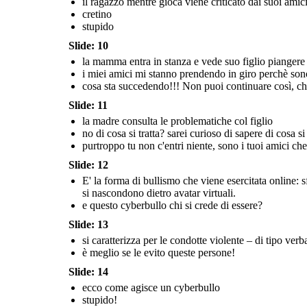
il ragazzo mentre gioca viene criticato dai suoi amic
cosa posso fare se sono
cretino
soggetto a cyberbullismo?
posso denunciare
l'accaduto?
stupido
un antivirus funziona da
firewall, è un software che
Slide: 10
rileva e rimuove virus e
malware dai computer,
proteggendo i dati. è
la mamma entra in stanza e vede suo figlio piangere
importante tenerlo aggiornato
per affrontare nuova minacce.
i miei amici mi stanno prendendo in giro perchè sono
cosa sta succedendo!!! Non puoi continuare così, chi
Slide: 11
dopo aver capito il problema si sautano
Non rispondere alle
provocazioni e alle offese
grazie mamma
la madre consulta le problematiche col figlio
come posso prevenire
consigli ne 
per non incoraggiare
questo fenomeno'
posso vivere
no di cosa si tratta? sarei curioso di sapere di cosa 
mi raccomando ragazzo
senza
ulteriori attacchi.
stai più attento, questa
grazie
volta ti è andata bene.
mille
purtroppo tu non c'entri niente, sono i tuoi amici che
ora torna a casa e
informati sulla sicurezza
online
chissà come avrei fatt
Slide: 12
senza l'aiuto del
tecnico. ora potrò
tornare a giocare sul p
E' la forma di bullismo che viene esercitata online: s
si nascondono dietro avatar virtuali.
e questo cyberbullo chi si crede di essere?
Slide: 13
si caratterizza per le condotte violente – di tipo ver
è meglio se le evito queste persone!
Slide: 14
il ragazzo mentre gioca viene criticato dai suoi amici
grazie mamma, seguendo questi
ecco come agisce un cyberbullo
consigli ne sono uscito, ora
posso vivere in tranquillità e
senza critiche
stupido!
cretino
stupido