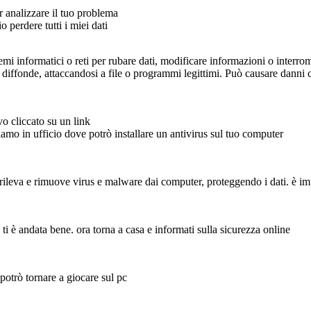
r analizzare il tuo problema
un antivirus funziona da
firewall, è un software che
rileva e rimuove virus e
o perdere tutti i miei dati
malware dai computer,
proteggendo i dati. è
importante tenerlo aggiornato
per affrontare nuova minacce.
temi informatici o reti per rubare dati, modificare informazioni o interro
 diffonde, attaccandosi a file o programmi legittimi. Può causare danni c
 bullismo, il
dopo aver capito il problema si sautano
Non rispondere alle
 aiuto a
provocazioni e alle offese
ome i tuoi
come posso prevenire
per non incoraggiare
questo fenomeno'
etto o un
mi raccomando ragazzo
ulteriori attacchi.
o può essere
stai più attento, questa
grazie
volta ti è andata bene.
mille
o cliccato su un link
 di stato
ora torna a casa e
informati sulla sicurezza
iamo in ufficio dove potrò installare un antivirus sul tuo computer
online
 rileva e rimuove virus e malware dai computer, proteggendo i dati. è i
ti è andata bene. ora torna a casa e informati sulla sicurezza online
il ragazzo mentre gioca viene criti
grazie mamma, seguendo questi
osso prevenire
consigli ne sono uscito, ora
to fenomeno'
posso vivere in tranquillità e
 potrò tornare a giocare sul pc
i raccomando ragazzo
senza critiche
tai più attento, questa
cretino
volta ti è andata bene.
ora torna a casa e
formati sulla sicurezza
online
chissà come avrei fatto