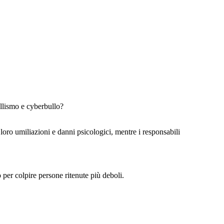
i miei amici mi
stanno prendendo
in giro perchè
sono scarso, non
ce la faccio più
ndo!!!
uare
ullismo e cyberbullo?
ito i
 amici
e loro umiliazioni e danni psicologici, mentre i responsabili
o per colpire persone ritenute più deboli.