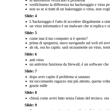
in laboratorio verificano il problema
link
verifichiamo la differenza tra hackeraggio e virus pe
non so se si tratti di un hakeraggio o virus, non vogli
ah ok, ora ho capito. sarà
sicuramente un virus.
torniamo in ufficio dove
potrò installare un
Slide: 4
antivirus sul tuo
computer
L'hackeraggio è l'atto di accedere illegalmente a sis
un virus informatico è un malware che si replica e si
Se pensi di essere vittima di
ecco come agisce un cyberbullo
primo passo è
chiedere
Slide: 5
qualcuno di cui ti fidi c
genitori, un parente str
come mai il tuo computer si è spento?
stupido!
anti virus
come mai il tuo
adulto di fiducia, il tutt
computer si è spento?
prima di spegnersi, stavo navigando sul web ed avev
denunciato alla polizia
ah ok, ora ho capito. sarà sicuramente un virus. torn
Slide: 6
cosa posso fare se sono
prima di spegnersi,
soggetto a cyberbullismo?
stavo navigando sul web
posso denunciare
ed avevo cliccato su un
l'accaduto?
anti virus
link
un antivirus funziona da firewall, è un software che
un antivirus funziona da
firewall, è un software che
rileva e rimuove virus e
ah ok, ora ho capito. sarà
malware dai computer,
sicuramente un virus.
Slide: 7
proteggendo i dati. è
torniamo in ufficio dove
importante tenerlo aggiornato
potrò installare un
per affrontare nuova minacce.
antivirus sul tuo
dopo aver capito il problema si sautano
computer
mi raccomando ragazzo stai più attento, questa volta 
grazie mille
Se pensi di essere vittima di bullismo, il
dopo aver capito il problema si sautano
Non rispondere alle
primo passo è
chiedere aiuto a
Slide: 8
provocazioni e alle offese
qualcuno di cui ti fidi come i tuoi
come p
per non incoraggiare
ques
genitori, un parente stretto o un
chissà come avrei fatto senza l'aiuto del tecnico. ora
m
ulteriori attacchi.
anti virus
adulto di fiducia, il tutto può essere
s
grazie
mille
denunciato alla polizia di stato
Slide: 9
in