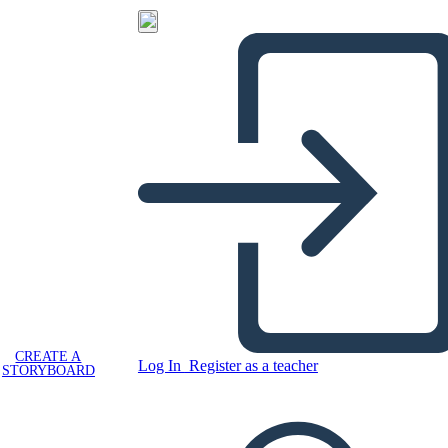
CREATE A
Log In
Register as a teacher
STORYBOARD