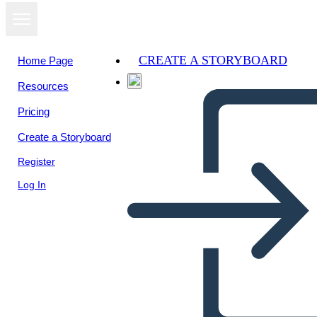
CREATE A STORYBOARD
Home Page
Resources
View as
Pricing
slideshow
Create a Storyboard
Register
Log In