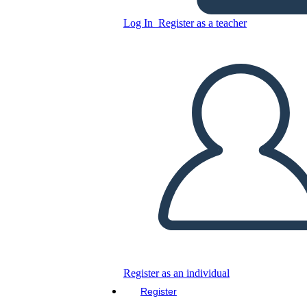
Untitled Storyboard
Log In
Register as a teacher
Copy this Storyboard
CREATE A STORYBOARD
PLAY SLIDESHOW
READ TO ME
Register as an individual
Register