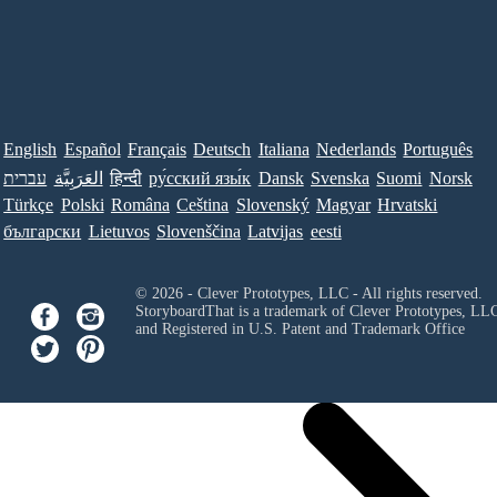
English
Español
Français
Deutsch
Italiana
Nederlands
Português
עברית
العَرَبِيَّة
हिन्दी
ру́сский язы́к
Dansk
Svenska
Suomi
Norsk
Türkçe
Polski
Româna
Ceština
Slovenský
Magyar
Hrvatski
български
Lietuvos
Slovenščina
Latvijas
eesti
© 2026 - Clever Prototypes, LLC - All rights reserved.
StoryboardThat is a trademark of Clever Prototypes, LL
and Registered in U.S. Patent and Trademark Office