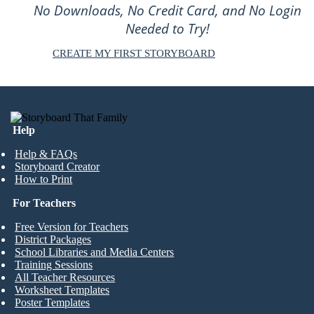
No Downloads, No Credit Card, and No Login
Needed to Try!
CREATE MY FIRST STORYBOARD
Help
Help & FAQs
Storyboard Creator
How to Print
For Teachers
Free Version for Teachers
District Packages
School Libraries and Media Centers
Training Sessions
All Teacher Resources
Worksheet Templates
Poster Templates