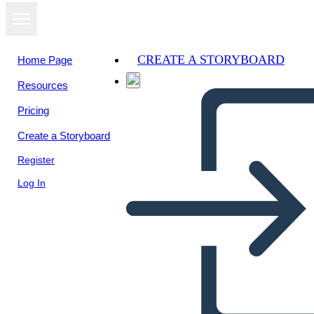
CREATE A STORYBOARD
Home Page
Resources
View as
Pricing
slideshow
Create a Storyboard
Register
Log In
Untitled Storyboard