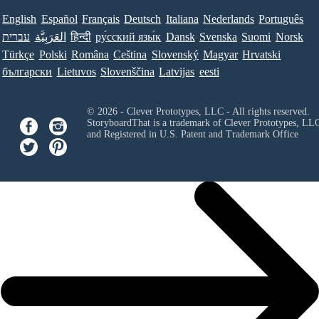
English
Español
Français
Deutsch
Italiana
Nederlands
Português
עברית
العَرَبِيَّة
हिन्दी
ру́сский язы́к
Dansk
Svenska
Suomi
Norsk
Türkçe
Polski
Româna
Ceština
Slovenský
Magyar
Hrvatski
български
Lietuvos
Slovenščina
Latvijas
eesti
© 2026 - Clever Prototypes, LLC - All rights reserved.
StoryboardThat is a trademark of Clever Prototypes, LL
and Registered in U.S. Patent and Trademark Office