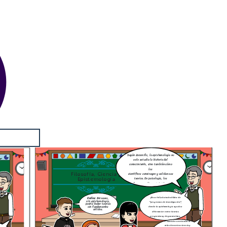
Según Jaramillo, la epistemología no
solo estudia la historia del
conocimiento, sino también cómo
los
Filosofía, Ciencia y
científicos construyen y validan sus
Epistemología
teorías. En psicología, los
paradigmas cambian constantemente.
¡Exacto! Lakatos hablaba de
Carlos:
Entonces,
sin epistemología,
"programas de investigación",
podría haber teorías
sin fundamentos
donde la epistemología ayuda a
sólidos.
diferenciar entre teorías
progresivas y degenerativas.
Y también a entender la
relación entre ciencia y