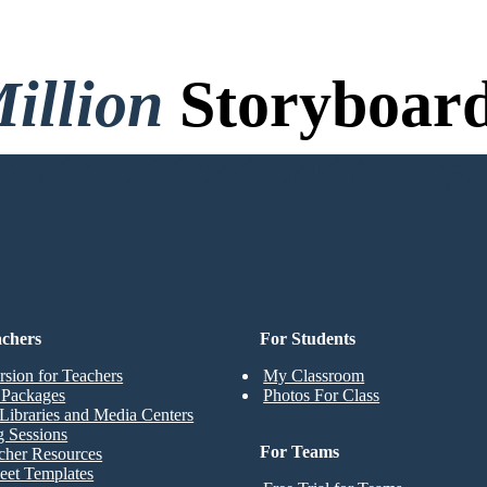
illion
Storyboard
o Credit Card, and No Logi
achers
For Students
rsion for Teachers
My Classroom
t Packages
Photos For Class
Libraries and Media Centers
g Sessions
For Teams
cher Resources
eet Templates