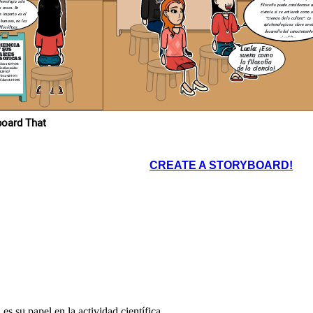
a a cuestionar
temología solo
estros propios
filosofía puede considerarse 
dos y teorías.
s cosas. En
ciencia si se entiende como 
ue importa es el
"ciencia de la cultura". La
humano, no las
epistemología es clave en e
filosóficas.
desarrollo del conocimiento
científico.
CIENCIA
Lucía:
¡Eso
Y SUS
suena como
AÍCES
SÓFICAS
la filosofía
Rivera 429108
de la ciencia!
navides
429107
 Pinto 429141
Hannah Salom 429095
ropios en Storyboard That
CREATE A STORYBOARD!
 es su papel en la actividad científica.