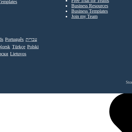
Free Trial for Teams
Templates
Business Resources
Business Templates
Join my Team
ds
Português
עברית
Norsk
Türkçe
Polski
рски
Lietuvos
Sto