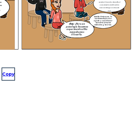
sociedad. Como dice Jaramillo, el
una
conocimiento científico debe
una
estar en diálogo con el mundo
real.
l
Lucía:
Entonces, la
epistemología nos
ayuda a cuestionar
nuestros propios
Ana:
¡Pero en
métodos y teorías.
psicología hacemos
experimentos! No
necesitamos
filosofía.
Copy