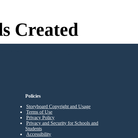
s Created
n Needed to Try!
Policies
Storyboard Copyright and Usage
Terms of Use
Privacy Policy
Privacy and Security for Schools and
Students
Accessibility