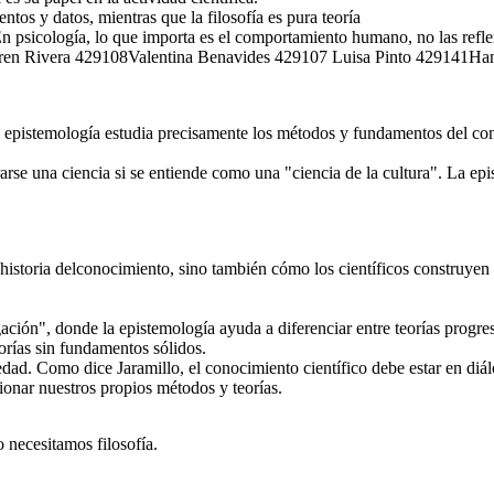
ntos y datos, mientras que la filosofía es pura teoría
n psicología, lo que importa es el comportamiento humano, no las reflex
vera 429108Valentina Benavides 429107 Luisa Pinto 429141Ha
istemología estudia precisamente los métodos y fundamentos del conoci
rse una ciencia si se entiende como una "ciencia de la cultura". La epi
 historia delconocimiento, sino también cómo los científicos construyen 
ción", donde la epistemología ayuda a diferenciar entre teorías progres
orías sin fundamentos sólidos.
edad. Como dice Jaramillo, el conocimiento científico debe estar en diá
ionar nuestros propios métodos y teorías.
necesitamos filosofía.