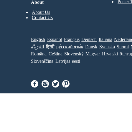
Poster 
About
About Us
Contact Us
English
Español
Français
Deutsch
Italiana
Nederlan
العَرَبِيَّة
हिन्दी
ру́сский язы́к
Dansk
Svenska
Suomi
Româna
Ceština
Slovenský
Magyar
Hrvatski
бълга
Slovenščina
Latvijas
eesti