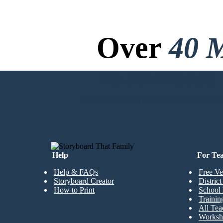
Over
40 M
No Downloads, N
CREATE MY FIRST STORYBOARD
Help
For Te
Help & FAQs
Free Ve
Storyboard Creator
Distric
How to Print
School 
Trainin
All Tea
Worksh