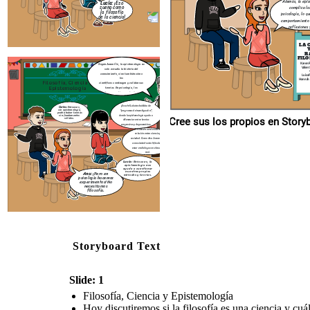
ayud
Además, la epis
Lucía:
¡Eso
nu
Ana:
¡Pero en
suena como
méto
complica la
psicología hacemos
la filosofía
psicología, lo q
experimentos! No
de la ciencia!
necesitamos
comportamiento 
filosofía.
reflexiones 
LA 
R
FILO
Karen 
Según Jaramillo, la epistemología no
Valentina Be
solo estudia la historia del
conocimiento, sino también cómo
Luisa
los
Filosofía, Ciencia y
científicos construyen y validan sus
Epistemología
teorías. En psicología, los
paradigmas cambian constantemente.
¡Exacto! Lakatos hablaba de
Carlos:
Entonces,
sin epistemología,
"programas de investigación",
podría haber teorías
sin fundamentos
donde la epistemología ayuda a
Cree sus los p
sólidos.
diferenciar entre teorías
progresivas y degenerativas.
Y también a entender la
relación entre ciencia y
sociedad. Como dice Jaramillo, el
conocimiento científico debe
estar en diálogo con el mundo
real.
Lucía:
Entonces, la
epistemología nos
ayuda a cuestionar
nuestros propios
Ana:
¡Pero en
métodos y teorías.
psicología hacemos
experimentos! No
necesitamos
filosofía.
Storyboard Text
Slide: 1
Filosofía, Ciencia y Epistemología
Hoy discutiremos si la filosofía es una ciencia y cuál